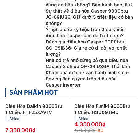
dùng có bền không? Bảo hành bao lâu?
Sự thật về điều hòa Casper 9000btu
JC-09IU36: Giá dưới 5 triệu liệu có bền
không?
Ý nghĩa các ký hiệu trên điều khiển
điều hòa Casper bạn đã biết chưa?
Đánh giá điều hòa Casper 9000btu
GC-09IB36: Giá rẻ có đi đôi với chất
lượng?
Nhà có trẻ nhỏ đừng bỏ qua điều hòa
Casper 2 chiều QH-24IU36A Thái Lan
Khám phá cơ chế vận hành hình sin i-
Saving độc quyền trên điều hòa
Casper Inverter
SẢN PHẨM HOT
Điều Hòa Daikin 9000Btu
Điều Hòa Funiki 9000Btu
1 Chiều FTF25XAV1V
1 Chiều HSC09TMU
1 Chiều
1 Chiều
4.350.000
7.350.000
4.750.000
-8%