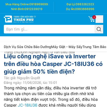
Mua Hàng Online:
0918969699
Đại Lý:
0983262323
Ninh Bình:
0912339019
Dự Án:
0983666996
0
Dịch Vụ Sửa Chữa Bảo Dưỡng
Máy Giặt - Máy Sấy
Trung Tâm Bảo
Trang chủ
/
Kinh Nghiệm Hay
/
Tư vấn Điều Hòa
Liệu công nghệ iSave và Inverter
trên điều hòa Casper JC-18IU36 có
giúp giảm 50% tiền điện?
Tác giả: Nguyễn Quyết
Đăng ngày: 11/06/2026, lúc 15:01
Trong những năm gần đây, điều hòa inverter đã trở
thành lựa chọn ưu tiên của nhiều gia đình nhờ khả
năng tiết kiệm điện vượt trội. Trong số đó, điều hòa
Casper
JC-18IU36
được khá nhiều người tiêu dùng