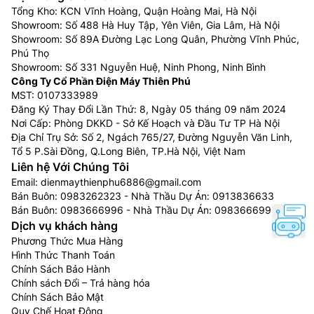
Tổng Kho: KCN Vĩnh Hoàng, Quận Hoàng Mai, Hà Nội
Showroom: Số 488 Hà Huy Tập, Yên Viên, Gia Lâm, Hà Nội
Showroom: Số 89A Đường Lạc Long Quân, Phường Vĩnh Phúc,
Phú Thọ
Showroom: Số 331 Nguyễn Huệ, Ninh Phong, Ninh Bình
Công Ty Cổ Phần Điện Máy Thiên Phú
MST: 0107333989
Đăng Ký Thay Đổi Lần Thứ: 8, Ngày 05 tháng 09 năm 2024
Nơi Cấp: Phòng DKKD - Sở Kế Hoạch và Đầu Tư TP Hà Nội
Địa Chỉ Trụ Sở: Số 2, Ngách 765/27, Đường Nguyễn Văn Linh,
Tổ 5 P.Sài Đồng, Q.Long Biên, TP.Hà Nội, Việt Nam
Liên hệ Với Chúng Tôi
Email:
dienmaythienphu6886@gmail.com
Bán Buôn:
0983262323
- Nhà Thầu Dự Án:
0913836633
Bán Buôn:
0983666996
- Nhà Thầu Dự Án:
0983666996
Dịch vụ khách hàng
Phương Thức Mua Hàng
Hình Thức Thanh Toán
Chính Sách Bảo Hành
Chính sách Đổi – Trả hàng hóa
Chính Sách Bảo Mật
Quy Chế Hoạt Động