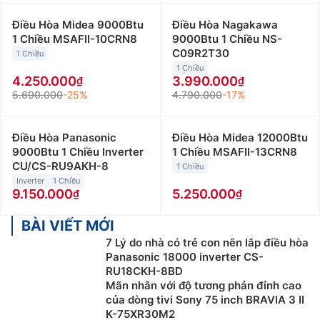
Điều Hòa Midea 9000Btu
Điều Hòa Nagakawa
1 Chiều MSAFII-10CRN8
9000Btu 1 Chiều NS-
C09R2T30
1 Chiều
1 Chiều
4.250.000
3.990.000
5.690.000
-25%
4.790.000
-17%
Điều Hòa Panasonic
Điều Hòa Midea 12000Btu
9000Btu 1 Chiều Inverter
1 Chiều MSAFII-13CRN8
CU/CS-RU9AKH-8
1 Chiều
Inverter
1 Chiều
9.150.000
5.250.000
BÀI VIẾT MỚI
7 Lý do nhà có trẻ con nên lắp điều hòa
Panasonic 18000 inverter CS-
RU18CKH-8BD
Mãn nhãn với độ tương phản đỉnh cao
của dòng tivi Sony 75 inch BRAVIA 3 II
K-75XR30M2