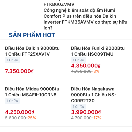
FTKB60ZVMV
Công nghệ kiểm soát độ ẩm Humi
Comfort Plus trên điều hòa Daikin
inverter FTKM35AVMV có thực sự hữu
ích?
SẢN PHẨM HOT
Điều Hòa Daikin 9000Btu
Điều Hòa Funiki 9000Btu
1 Chiều FTF25XAV1V
1 Chiều HSC09TMU
1 Chiều
1 Chiều
4.350.000
7.350.000
4.750.000
-8%
Điều Hòa Midea 9000Btu
Điều Hòa Nagakawa
1 Chiều MSAFII-10CRN8
9000Btu 1 Chiều NS-
C09R2T30
1 Chiều
1 Chiều
4.250.000
3.990.000
5.690.000
-25%
4.790.000
-17%