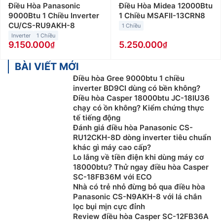
Điều Hòa Panasonic
Điều Hòa Midea 12000Btu
9000Btu 1 Chiều Inverter
1 Chiều MSAFII-13CRN8
CU/CS-RU9AKH-8
1 Chiều
Inverter
1 Chiều
9.150.000
5.250.000
BÀI VIẾT MỚI
Điều hòa Gree 9000btu 1 chiều
inverter BD9CI dùng có bền không?
Điều hòa Casper 18000btu JC-18IU36
chạy có ồn không? Kiểm chứng thực
tế tiếng động
Đánh giá điều hòa Panasonic CS-
RU12CKH-8D dòng inverter tiêu chuẩn
khác gì máy cao cấp?
Lo lắng về tiền điện khi dùng máy cơ
18000btu? Thử ngay điều hòa Casper
SC-18FB36M với ECO
Nhà có trẻ nhỏ đừng bỏ qua điều hòa
Panasonic CS-N9AKH-8 với lá chắn
lọc bụi mịn cực đỉnh
Review điều hòa Casper SC-12FB36A