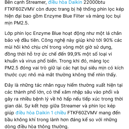
Bên cạnh Streamer,
điều hòa Daikin
22000btu
FTKF60ZVMV còn được trang bị hệ thống phin lọc kép
hiện đại bao gồm Enzyme Blue Filter và màng lọc bụi
mịn PM2.5.
Lớp phin lọc Enzyme Blue hoạt động như một lá chắn
bảo vệ đầu tiên. Công nghệ này giúp khử tới 90% các
mùi hôi khó chịu chỉ trong vòng một giờ sử dụng,
đồng thời hỗ trợ ức chế đến 99,9% một số loại vi
khuẩn và virus phổ biến. Trong khi đó, màng lọc
PM2.5 đóng vai trò giữ lại các hạt bụi siêu mịn có kích
thước cực nhỏ mà mắt thường không thể nhìn thấy.
Đây là những tác nhân nguy hiểm thường xuất hiện tại
các thành phố lớn, có thể xâm nhập sâu vào phổi và
gây ra nhiều bệnh lý về hô hấp nếu tiếp xúc trong thời
gian dài. Sự kết hợp giữa Streamer và phin lọc kép
giúp
điều hòa Daikin 1 chiều
FTKF60ZVMV mang đến
bầu không khí trong lành hơn đáng kể so với những
dòng điều hòa thông thường.