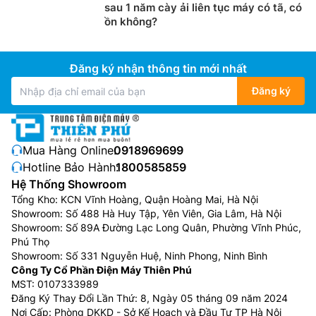
sau 1 năm cày ải liên tục máy có tã, có
ồn không?
Đăng ký nhận thông tin mới nhất
Đăng ký
Mua Hàng Online:
0918969699
Hotline Bảo Hành:
1800585859
Hệ Thống Showroom
Tổng Kho: KCN Vĩnh Hoàng, Quận Hoàng Mai, Hà Nội
Showroom: Số 488 Hà Huy Tập, Yên Viên, Gia Lâm, Hà Nội
Showroom: Số 89A Đường Lạc Long Quân, Phường Vĩnh Phúc,
Phú Thọ
Showroom: Số 331 Nguyễn Huệ, Ninh Phong, Ninh Bình
Công Ty Cổ Phần Điện Máy Thiên Phú
MST: 0107333989
Đăng Ký Thay Đổi Lần Thứ: 8, Ngày 05 tháng 09 năm 2024
Nơi Cấp: Phòng DKKD - Sở Kế Hoạch và Đầu Tư TP Hà Nội