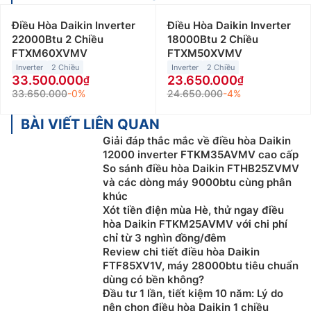
Điều Hòa Daikin Inverter
Điều Hòa Daikin Inverter
22000Btu 2 Chiều
18000Btu 2 Chiều
FTXM60XVMV
FTXM50XVMV
Inverter
2 Chiều
Inverter
2 Chiều
33.500.000
23.650.000
33.650.000
-0%
24.650.000
-4%
BÀI VIẾT LIÊN QUAN
Giải đáp thắc mắc về điều hòa Daikin
12000 inverter FTKM35AVMV cao cấp
So sánh điều hòa Daikin FTHB25ZVMV
và các dòng máy 9000btu cùng phân
khúc
Xót tiền điện mùa Hè, thử ngay điều
hòa Daikin FTKM25AVMV với chi phí
chỉ từ 3 nghìn đồng/đêm
Review chi tiết điều hòa Daikin
FTF85XV1V, máy 28000btu tiêu chuẩn
dùng có bền không?
Đầu tư 1 lần, tiết kiệm 10 năm: Lý do
nên chọn điều hòa Daikin 1 chiều