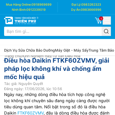
Mua Hàng Online:
0918969699
Đại Lý:
0983262323
Ninh Bình:
0912339019
Dự Án:
0983666996
0
Dịch Vụ Sửa Chữa Bảo Dưỡng
Máy Giặt - Máy Sấy
Trung Tâm Bảo
Trang chủ
/
Kinh Nghiệm Hay
/
Tư vấn Điều Hòa
Điều hòa Daikin FTKF60ZVMV, giải
pháp lọc không khí và chống ẩm
mốc hiệu quả
Tác giả: Nguyễn Quyết
Đăng ngày: 17/06/2026, lúc 10:56
Ngày nay, những dòng điều hòa tích hợp công nghệ
lọc không khí chuyên sâu đang ngày càng được người
tiêu dùng quan tâm. Nổi bật trong số đó là điều hòa
Daikin
FTKF60ZVMV
, đây là dòng điều hòa được đánh