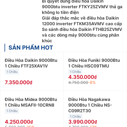
Bí quyết dùng điều hòa Daikin
9000btu inverter FTKY25ZVMV thả ga
không lo tiền điện
Giải đáp thắc mắc về điều hòa Daikin
12000 inverter FTKM35AVMV cao cấp
So sánh điều hòa Daikin FTHB25ZVMV
và các dòng máy 9000btu cùng phân
khúc
SẢN PHẨM HOT
Điều Hòa Daikin 9000Btu
Điều Hòa Funiki 9000Btu
1 Chiều FTF25XAV1V
1 Chiều HSC09TMU
1 Chiều
1 Chiều
4.350.000
7.350.000
4.750.000
-8%
Điều Hòa Midea 9000Btu
Điều Hòa Nagakawa
1 Chiều MSAFII-10CRN8
9000Btu 1 Chiều NS-
C09R2T30
1 Chiều
1 Chiều
4.250.000
3.990.000