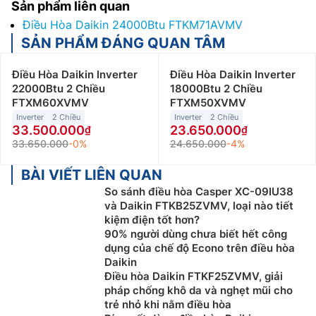
Sản phẩm liên quan
Điều Hòa Daikin 24000Btu FTKM71AVMV
SẢN PHẨM ĐÁNG QUAN TÂM
Điều Hòa Daikin Inverter
Điều Hòa Daikin Inverter
22000Btu 2 Chiều
18000Btu 2 Chiều
FTXM60XVMV
FTXM50XVMV
Inverter
2 Chiều
Inverter
2 Chiều
33.500.000
23.650.000
33.650.000
-0%
24.650.000
-4%
BÀI VIẾT LIÊN QUAN
So sánh điều hòa Casper XC-09IU38
và Daikin FTKB25ZVMV, loại nào tiết
kiệm điện tốt hơn?
90% người dùng chưa biết hết công
dụng của chế độ Econo trên điều hòa
Daikin
Điều hòa Daikin FTKF25ZVMV, giải
pháp chống khô da và nghẹt mũi cho
trẻ nhỏ khi nằm điều hòa