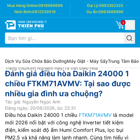
Mua Hàng Online:
0918969699
Đại Lý:
0983262323
Ninh Bình:
0912339019
Dự Án:
0983666996
0
Dịch Vụ Sửa Chữa Bảo Dưỡng
Máy Giặt - Máy Sấy
Trung Tâm Bảo
Trang chủ
/
Kinh Nghiệm Hay
/
Tư vấn Điều Hòa
Đánh giá điều hòa Daikin 24000 1
chiều FTKM71AVMV: Tại sao được
nhiều gia đình ưa chuộng?
Tác giả: Nguyễn Ngọc Anh
Đăng ngày: 20/06/2026, lúc 23:31
Điều hòa Daikin 24000 1 chiều
FTKM71AVMV
là model
mới 2026 nổi bật với công nghệ Inverter tiết kiệm
điện, kiểm soát độ ẩm Humi Comfort Plus, lọc bụi
PM2.5 và khả năng làm lạnh nhanh. Cùng tìm hiểu vì