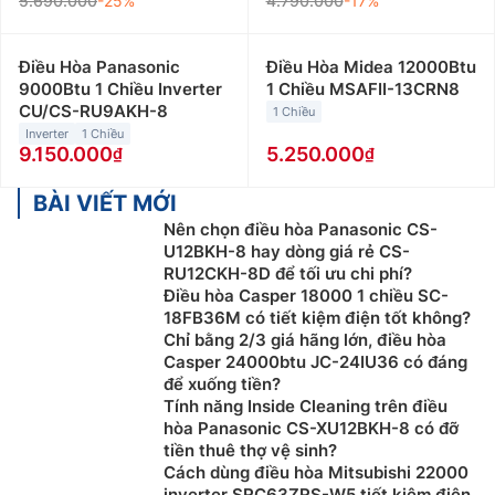
5.690.000
-25%
4.790.000
-17%
Điều Hòa Panasonic
Điều Hòa Midea 12000Btu
9000Btu 1 Chiều Inverter
1 Chiều MSAFII-13CRN8
CU/CS-RU9AKH-8
1 Chiều
Inverter
1 Chiều
9.150.000
5.250.000
BÀI VIẾT MỚI
Nên chọn điều hòa Panasonic CS-
U12BKH-8 hay dòng giá rẻ CS-
RU12CKH-8D để tối ưu chi phí?
Điều hòa Casper 18000 1 chiều SC-
18FB36M có tiết kiệm điện tốt không?
Chỉ bằng 2/3 giá hãng lớn, điều hòa
Casper 24000btu JC-24IU36 có đáng
để xuống tiền?
Tính năng Inside Cleaning trên điều
hòa Panasonic CS-XU12BKH-8 có đỡ
tiền thuê thợ vệ sinh?
Cách dùng điều hòa Mitsubishi 22000
inverter SRC63ZRS-W5 tiết kiệm điện,