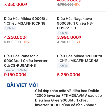
7.350.000
4.750.000
-8%
Điều Hòa Midea 9000Btu
Điều Hòa Nagakawa
1 Chiều MSAFII-10CRN8
9000Btu 1 Chiều NS-
C09R2T30
1 Chiều
1 Chiều
4.250.000
3.990.000
5.690.000
-25%
4.790.000
-17%
Điều Hòa Panasonic
Điều Hòa Midea 12000Btu
9000Btu 1 Chiều Inverter
1 Chiều MSAFII-13CRN8
CU/CS-RU9AKH-8
1 Chiều
Inverter
1 Chiều
9.150.000
5.250.000
BÀI VIẾT MỚI
Giải đáp thắc mắc về điều hòa Daikin
12000 inverter FTKM35AVMV cao cấp
Điều hòa Gree 9000btu 1 chiều
inverter BD9CI dùng có bền không?