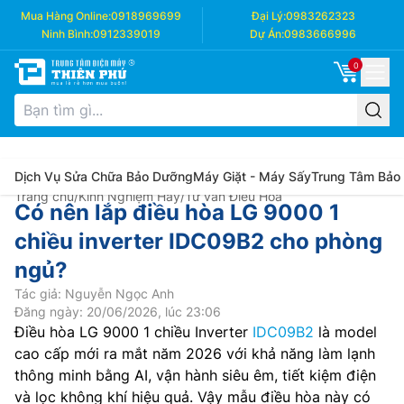
Mua Hàng Online:
0918969699
Đại Lý:
0983262323
Ninh Bình:
0912339019
Dự Án:
0983666996
0
Dịch Vụ Sửa Chữa Bảo Dưỡng
Máy Giặt - Máy Sấy
Trung Tâm Bảo
Trang chủ
/
Kinh Nghiệm Hay
/
Tư vấn Điều Hòa
Có nên lắp điều hòa LG 9000 1
chiều inverter IDC09B2 cho phòng
ngủ?
Tác giả: Nguyễn Ngọc Anh
Đăng ngày: 20/06/2026, lúc 23:06
Điều hòa LG 9000 1 chiều Inverter
IDC09B2
là model
cao cấp mới ra mắt năm 2026 với khả năng làm lạnh
thông minh bằng AI, vận hành siêu êm, tiết kiệm điện
và lọc không khí hiệu quả. Vậy mẫu điều hòa này có