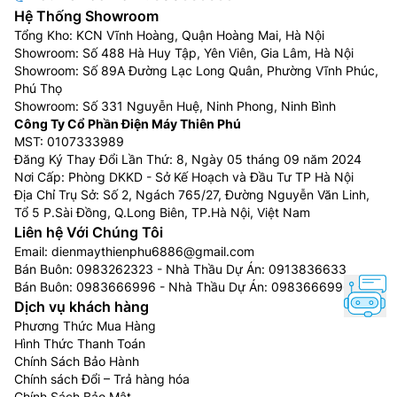
Hệ Thống Showroom
Tổng Kho: KCN Vĩnh Hoàng, Quận Hoàng Mai, Hà Nội
Showroom: Số 488 Hà Huy Tập, Yên Viên, Gia Lâm, Hà Nội
Showroom: Số 89A Đường Lạc Long Quân, Phường Vĩnh Phúc,
Phú Thọ
Showroom: Số 331 Nguyễn Huệ, Ninh Phong, Ninh Bình
Công Ty Cổ Phần Điện Máy Thiên Phú
MST: 0107333989
Đăng Ký Thay Đổi Lần Thứ: 8, Ngày 05 tháng 09 năm 2024
Nơi Cấp: Phòng DKKD - Sở Kế Hoạch và Đầu Tư TP Hà Nội
Địa Chỉ Trụ Sở: Số 2, Ngách 765/27, Đường Nguyễn Văn Linh,
Tổ 5 P.Sài Đồng, Q.Long Biên, TP.Hà Nội, Việt Nam
Liên hệ Với Chúng Tôi
Email:
dienmaythienphu6886@gmail.com
Bán Buôn:
0983262323
- Nhà Thầu Dự Án:
0913836633
Bán Buôn:
0983666996
- Nhà Thầu Dự Án:
0983666996
Dịch vụ khách hàng
Phương Thức Mua Hàng
Hình Thức Thanh Toán
Chính Sách Bảo Hành
Chính sách Đổi – Trả hàng hóa
Chính Sách Bảo Mật