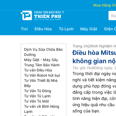
Mua Hàng Onl
Tivi
Điều Hòa
Tủ Lạnh
Máy Giặt
Điện 
Trang chủ
/
Kinh Nghiệm 
Dịch Vụ Sửa Chữa Bảo
Điều hòa Mit
Dưỡng
không gian nội
Máy Giặt - Máy Sấy
Trung Tâm Bảo Hành
Tác giả: Hoà
Đăng ngày: 2
Tư vấn Điều Hòa
Trong thời đại ngày n
Tư Vấn Robot hút bụi
nghi và tiết kiệm năng
Tư Vấn Thiết Bị Nhà
Bếp
dụng phù hợp đóng va
Tư Vấn Tủ Đông
đẳng cấp trong việc l
Tư Vấn Tủ Lạnh
tính năng hiện đại, côn
Tư Vấn Tủ Mát
ứng hiệu quả nhu cầu
Tư vấn về Bình Nóng
sống của bạn.
Lạnh