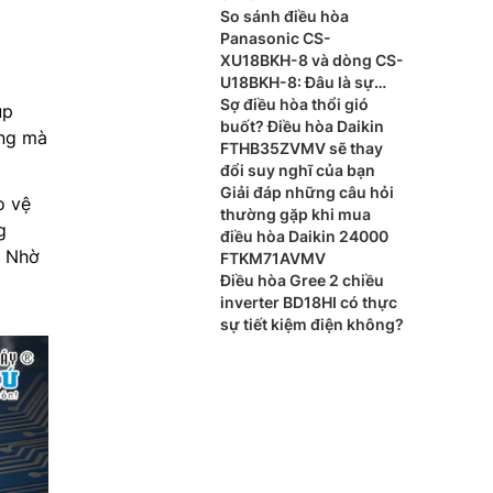
So sánh điều hòa
Panasonic CS-
XU18BKH-8 và dòng CS-
U18BKH-8: Đâu là sự
khác biệt?
Sợ điều hòa thổi gió
úp
buốt? Điều hòa Daikin
ợng mà
FTHB35ZVMV sẽ thay
đổi suy nghĩ của bạn
Giải đáp những câu hỏi
o vệ
thường gặp khi mua
g
điều hòa Daikin 24000
. Nhờ
FTKM71AVMV
Điều hòa Gree 2 chiều
inverter BD18HI có thực
sự tiết kiệm điện không?