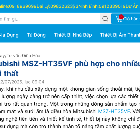
ine:
0918969699
Đại Lý:
0983262323
Ninh Bình:
0912339019
Dự Án:
0
Giỏ hàn
Gia Dụng
Tủ Đông
Thiết Bị Nhà Bếp
Thiết Bị Âm Than
Hay
/
Tư vấn Điều Hòa
subishi MSZ-HT35VF phù hợp cho nhiề
 thất
2/07/2025, lúc 09:04
ay, khi nhu cầu xây dựng một không gian sống thoải mái, ti
 lượng ngày càng trở nên cấp thiết, việc chọn lựa các thiết 
i trò rất quan trọng. Một trong những dòng sản phẩm tạo 
àm mát và sưởi ấm là điều hòa Mitsubishi
MSZ-HT35VF
. Vớ
g nghệ tiên tiến và thiết kế tinh tế, thiết bị này không chỉ 
 sử dụng mà còn trở thành nhân tố nâng tầm chất lượng cu