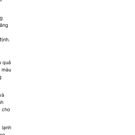
ng
năng
ịnh.
u quả
i, màu
g
và
nh
á cho
 lạnh
ống