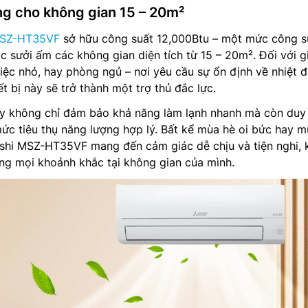
ng cho không gian 15 – 20m²
 MSZ-HT35VF
sở hữu công suất 12,000Btu – một mức công s
ặc sưởi ấm các không gian diện tích từ 15 – 20m². Đối với g
iệc nhỏ, hay phòng ngủ – nơi yêu cầu sự ổn định về nhiệt 
t bị này sẽ trở thành một trợ thủ đắc lực.
y không chỉ đảm bảo khả năng làm lạnh nhanh mà còn duy 
mức tiêu thụ năng lượng hợp lý. Bất kể mùa hè oi bức hay 
ishi MSZ-HT35VF mang đến cảm giác dễ chịu và tiện nghi, 
ng mọi khoảnh khắc tại không gian của mình.