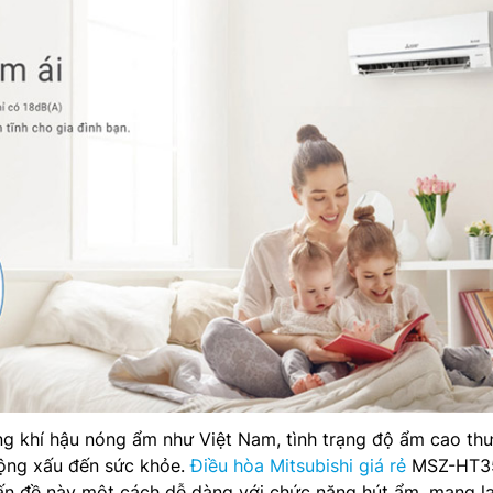
ng khí hậu nóng ẩm như Việt Nam, tình trạng độ ẩm cao th
động xấu đến sức khỏe.
Điều hòa Mitsubishi giá rẻ
MSZ-HT3
ấn đề này một cách dễ dàng với chức năng hút ẩm, mang lạ