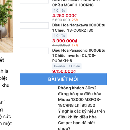
Chiều MSAFII-10CRN8
1 Chiều
4.250.000
5.690.000
-25%
Điều Hòa Nagakawa 9000Btu
1 Chiều NS-C09R2T30
1 Chiều
3.990.000
4.790.000
-17%
Điều Hòa Panasonic 9000Btu
1 Chiều Inverter CU/CS-
ết
RU9AKH-8
Inverter
1 Chiều
h là
9.150.000
biệt
BÀI VIẾT MỚI
g khu
Phòng khách 30m2
đừng bỏ qua điều hòa
Midea 18000 MSFQB-
hỉ
18CRN8 chỉ 8tr350
ng
Ý nghĩa các ký hiệu trên
ệ sức
điều khiển điều hòa
Casper bạn đã biết
nh một
chưa?