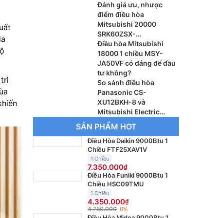
Đánh giá ưu, nhược
điểm điều hòa
Mitsubishi 20000
uất
SRK60ZSX-
ia
W/SRC60ZSX-W3
Điều hòa Mitsubishi
độ
18000 1 chiều MSY-
JA50VF có đáng để đầu
tư không?
trì
So sánh điều hòa
mùa
Panasonic CS-
XU12BKH-8 và
khiến
Mitsubishi Electric
MSY-JA35VF, máy nào
SẢN PHẨM HOT
đáng dùng hơn?
Điều Hòa Daikin 9000Btu 1
Chiều FTF25XAV1V
1 Chiều
7.350.000
Điều Hòa Funiki 9000Btu 1
Chiều HSC09TMU
1 Chiều
4.350.000
4.750.000
-8%
Điều Hòa Midea 9000Btu 1