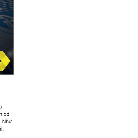
a
n có
. Như
i,