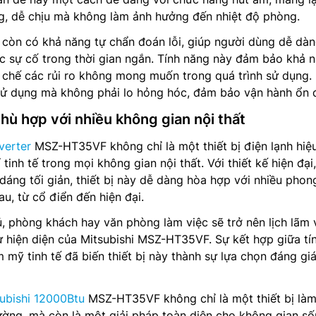
g, dễ chịu mà không làm ảnh hưởng đến nhiệt độ phòng.
bị còn có khả năng tự chẩn đoán lỗi, giúp người dùng dễ dà
c sự cố trong thời gian ngắn. Tính năng này đảm bảo khả 
 chế các rủi ro không mong muốn trong quá trình sử dụng.
ử dụng mà không phải lo hỏng hóc, đảm bảo vận hành ổn đ
 phù hợp với nhiều không gian nội thất
verter
MSZ-HT35VF không chỉ là một thiết bị điện lạnh hiệ
í tinh tế trong mọi không gian nội thất. Với thiết kế hiện đạ
 dáng tối giản, thiết bị này dễ dàng hòa hợp với nhiều phon
au, từ cổ điển đến hiện đại.
 phòng khách hay văn phòng làm việc sẽ trở nên lịch lãm 
sự hiện diện của Mitsubishi MSZ-HT35VF. Sự kết hợp giữa tí
m mỹ tinh tế đã biến thiết bị này thành sự lựa chọn đáng gi
ubishi 12000Btu
MSZ-HT35VF không chỉ là một thiết bị làm
ường, mà còn là một giải pháp toàn diện cho không gian s