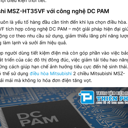
ọi điều kiện thời tiết.
ishi MSZ-HT35VF với công nghệ DC PAM
luôn là yếu tố hàng đầu cần tính đến khi lựa chọn điều hòa.
F tích hợp công nghệ DC PAM – một giải pháp hiện đại gi
động cơ theo nhu cầu sử dụng, giảm thiểu lãng phí năng lư
 làm lạnh và sưởi ấm hiệu quả.
p người dùng tiết kiệm điện mà còn góp phần vào việc bả
t triển của các đô thị đông đúc, việc giảm tải tiêu hao năn
ững cách giúp hạn chế ảnh hưởng tiêu cực đến hệ sinh thái
ó thể sử dụng
điều hòa Mitsubishi
2 chiều Mitsubishi MSZ-
i mái mà không lo hóa đơn điện tăng vọt.