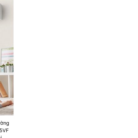
ường
5VF
i