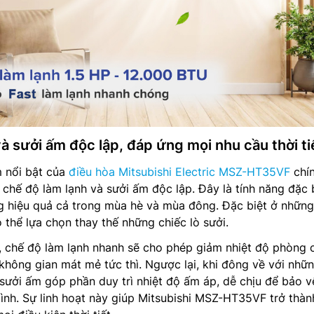
à sưởi ấm độc lập, đáp ứng mọi nhu cầu thời ti
 nổi bật của
điều hòa Mitsubishi Electric MSZ-HT35VF
chín
chế độ làm lạnh và sưởi ấm độc lập. Đây là tính năng đặc 
ng hiệu quả cả trong mùa hè và mùa đông. Đặc biệt ở nhữn
 thể lựa chọn thay thế những chiếc lò sưởi.
 chế độ làm lạnh nhanh sẽ cho phép giảm nhiệt độ phòng c
 không gian mát mẻ tức thì. Ngược lại, khi đông về với nhữ
 sưởi ấm góp phần duy trì nhiệt độ ấm áp, dễ chịu để bảo v
ình. Sự linh hoạt này giúp Mitsubishi MSZ-HT35VF trở thà