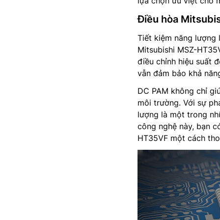
lựa chọn ưu việt cho m
Điều hòa Mitsub
Tiết kiệm năng lượng 
Mitsubishi MSZ-HT35V
điều chỉnh hiệu suất 
vẫn đảm bảo khả năng
DC PAM không chỉ giú
môi trường. Với sự phá
lượng là một trong nh
công nghệ này, bạn c
HT35VF một cách thoả