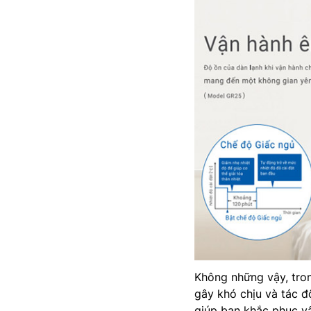
Không những vậy, tro
gây khó chịu và tác 
giúp bạn khắc phục v