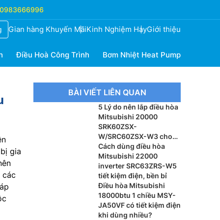
0983666996
Gian hàng Khuyến Mãi
Kinh Nghiệm Hay
Giới thiệu
g
h
Điều Hoà Công Trình
Bơm Nhiệt Heat Pump
BÀI VIẾT LIÊN QUAN
u
5 Lý do nên lắp điều hòa
Mitsubishi 20000
SRK60ZSX-
W/SRC60ZSX-W3 cho
ện
phòng khách
Cách dùng điều hòa
bị gia
Mitsubishi 22000
nên
inverter SRC63ZRS-W5
i các
tiết kiệm điện, bền bỉ
Điều hòa Mitsubishi
đáp
18000btu 1 chiều MSY-
ộc
JA50VF có tiết kiệm điện
khi dùng nhiều?