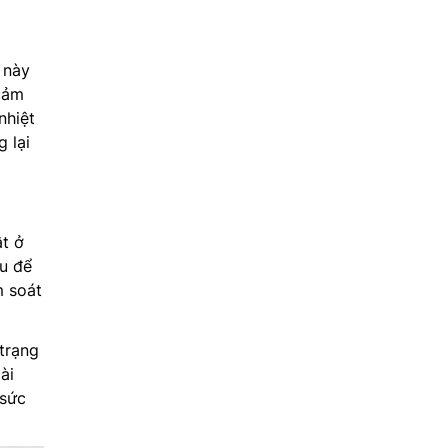
 này
 cảm
nhiệt
 lại
t ở
âu để
m soát
 trạng
ài
 sức