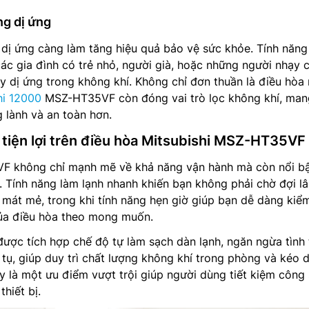
g dị ứng
dị ứng càng làm tăng hiệu quả bảo vệ sức khỏe. Tính năng
các gia đình có trẻ nhỏ, người già, hoặc những người nhạy
ây dị ứng trong không khí. Không chỉ đơn thuần là điều hòa 
hi 12000
MSZ-HT35VF còn đóng vai trò lọc không khí, mang
 lành và an toàn hơn.
 tiện lợi trên điều hòa Mitsubishi MSZ-HT35VF
F không chỉ mạnh mẽ về khả năng vận hành mà còn nổi bậ
g. Tính năng làm lạnh nhanh khiến bạn không phải chờ đợi l
mát mẻ, trong khi tính năng hẹn giờ giúp bạn dễ dàng kiể
của điều hòa theo mong muốn.
 được tích hợp chế độ tự làm sạch dàn lạnh, ngăn ngừa tình
 tụ, giúp duy trì chất lượng không khí trong phòng và kéo d
y là một ưu điểm vượt trội giúp người dùng tiết kiệm công
hiết bị.