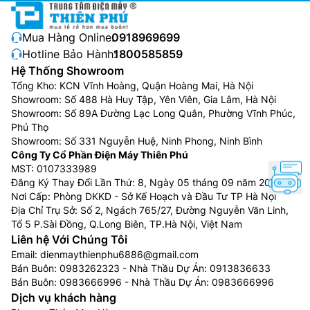
Mua Hàng Online:
0918969699
Hotline Bảo Hành:
1800585859
Hệ Thống Showroom
Tổng Kho: KCN Vĩnh Hoàng, Quận Hoàng Mai, Hà Nội
Showroom: Số 488 Hà Huy Tập, Yên Viên, Gia Lâm, Hà Nội
Showroom: Số 89A Đường Lạc Long Quân, Phường Vĩnh Phúc,
Phú Thọ
Showroom: Số 331 Nguyễn Huệ, Ninh Phong, Ninh Bình
Công Ty Cổ Phần Điện Máy Thiên Phú
MST: 0107333989
Đăng Ký Thay Đổi Lần Thứ: 8, Ngày 05 tháng 09 năm 2024
Nơi Cấp: Phòng DKKD - Sở Kế Hoạch và Đầu Tư TP Hà Nội
Địa Chỉ Trụ Sở: Số 2, Ngách 765/27, Đường Nguyễn Văn Linh,
Tổ 5 P.Sài Đồng, Q.Long Biên, TP.Hà Nội, Việt Nam
Liên hệ Với Chúng Tôi
Email:
dienmaythienphu6886@gmail.com
Bán Buôn:
0983262323
- Nhà Thầu Dự Án:
0913836633
Bán Buôn:
0983666996
- Nhà Thầu Dự Án:
0983666996
Dịch vụ khách hàng