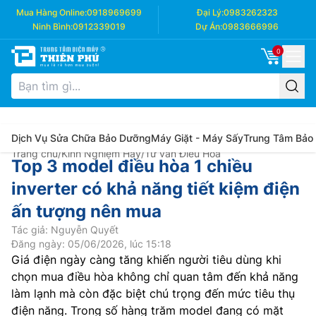
Mua Hàng Online:
0918969699
Đại Lý:
0983262323
Ninh Bình:
0912339019
Dự Án:
0983666996
0
Dịch Vụ Sửa Chữa Bảo Dưỡng
Máy Giặt - Máy Sấy
Trung Tâm Bảo
Trang chủ
/
Kinh Nghiệm Hay
/
Tư vấn Điều Hòa
Top 3 model điều hòa 1 chiều
inverter có khả năng tiết kiệm điện
ấn tượng nên mua
Tác giả: Nguyễn Quyết
Đăng ngày: 05/06/2026, lúc 15:18
Giá điện ngày càng tăng khiến người tiêu dùng khi
chọn mua điều hòa không chỉ quan tâm đến khả năng
làm lạnh mà còn đặc biệt chú trọng đến mức tiêu thụ
điện năng. Trong số hàng trăm model đang có mặt