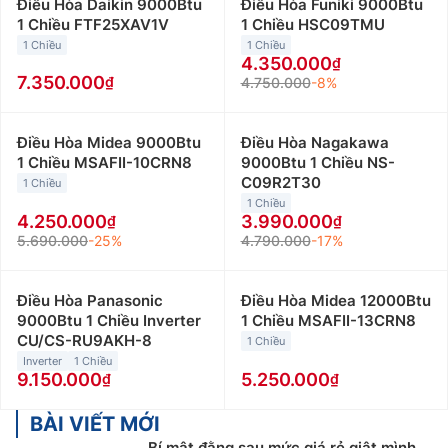
Điều Hòa Daikin 9000Btu
Điều Hòa Funiki 9000Btu
1 Chiều FTF25XAV1V
1 Chiều HSC09TMU
1 Chiều
1 Chiều
4.350.000
7.350.000
4.750.000
-8%
Điều Hòa Midea 9000Btu
Điều Hòa Nagakawa
1 Chiều MSAFII-10CRN8
9000Btu 1 Chiều NS-
C09R2T30
1 Chiều
1 Chiều
4.250.000
3.990.000
5.690.000
-25%
4.790.000
-17%
Điều Hòa Panasonic
Điều Hòa Midea 12000Btu
9000Btu 1 Chiều Inverter
1 Chiều MSAFII-13CRN8
CU/CS-RU9AKH-8
1 Chiều
Inverter
1 Chiều
9.150.000
5.250.000
BÀI VIẾT MỚI
Bí mật đằng sau mức giá rẻ giật mình