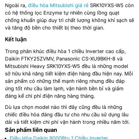
Ngoài ra,
điều hòa Mitsubishi giá rẻ
SRK10YXS-W5 còn
có hệ thống lọc Enzyme tự nhiên cùng lồng quạt
chống khuẩn giúp duy trì chất lượng không khí sạch sẽ
và tăng độ bền cho thiết bị theo thời gian.
Kết luận
Trong phân khúc điều hòa 1 chiều Inverter cao cấp,
Daikin FTKY25ZVMV, Panasonic CS-XU9BKH-8 và
Mitsubishi Heavy SRK10YXS-W5 đều là những model
sở hữu khả năng tiết kiệm điện hàng đầu hiện nay. Mỗi
sản phẩm có những thế mạnh riêng nhưng đều đáp
ứng tốt nhu cầu làm lạnh, vận hành bền bỉ và giảm
đáng kể chi phí điện năng hàng tháng.
Dù lựa chọn model nào thì đây cũng đều là những
chiếc điều hòa đáng đầu tư cho nhu cầu sử dụng lâu
dài và tiết kiệm chi phí vận hành trong nhiều năm tới.
Sản phẩm liên quan
Điều Hòa Daikin 9000Btu 1 Chiều Inverter