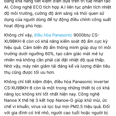
bằng khả năng tiết kiệm điện dựa trên trí tuệ nhân tạo
AI. Công nghệ ECO tích hợp A.I liên tục phân tích nhiệt
độ môi trường, cường độ ánh sáng và thói quen sử
dụng của người dùng để tự động điều chỉnh công suất
hoạt động phù hợp.
Không chỉ vậy,
điều hòa Panasonic
9000btu CS-
XU9BKH-8 còn có khả năng kiểm soát độ ẩm cực kỳ
hiệu quả. Cảm biến độ ẩm thông minh giúp duy trì môi
trường dưới ngưỡng 60%, tạo cảm giác mát mẻ tự
nhiên mà không cần phải cài đặt nhiệt độ quá thấp.
Nhờ vậy, máy nén giảm tải đáng kể và lượng điện tiêu
thụ cũng được tối ưu hơn.
Không chỉ tiết kiệm điện, điều hòa Panasonic inverter
CS-XU9BKH-8 còn là một trong những thiết bị có khả
năng lọc không khí tốt nhất hiện nay. Công nghệ
Nanoe X thế hệ 3 kết hợp Nanoe-G giúp khử mùi, ức
chế vi khuẩn, virus và lọc bụi mịn PM2.5 hiệu quả. Đối
với gia đình có trẻ nhỏ, người cao tuổi hoặc người bị