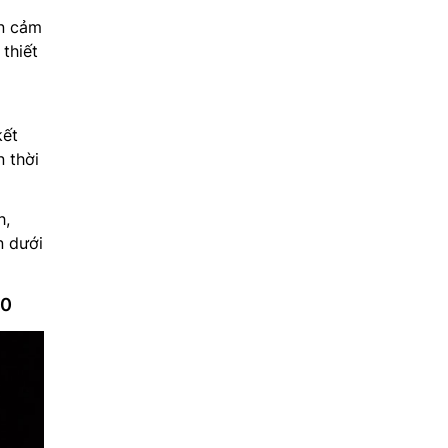
ến cảm
thiết
kết
n thời
h,
n dưới
00