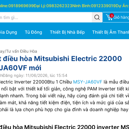
ine:
0918969699
Đại Lý:
0983262323
Ninh Bình:
0912339019
Dự Án:
0
Giỏ hàn
Gia Dụng
Tủ Đông
Thiết Bị Nhà Bếp
Thiết Bị Âm Than
Hay
/
Tư vấn Điều Hòa
t điều hòa Mitsubishi Electric 22000
-JA60VF mới
nh
Đăng ngày: 11/06/2026, lúc 15:54
lectric Inverter 22000Btu 1 Chiều
MSY-JA60VF
là mẫu điều
ổi bật với thiết kế tối giản, công nghệ PAM Inverter tiết 
ạnh nhanh. Trong bài viết này, hãy cùng đánh giá chi tiết v
 làm mát, khả năng tiết kiệm điện, tiện ích và mức giá của s
hải là lựa chọn phù hợp cho gia đình và doanh nghiệp hay
điều hòa Mitsubishi Electric 22000 inverter M