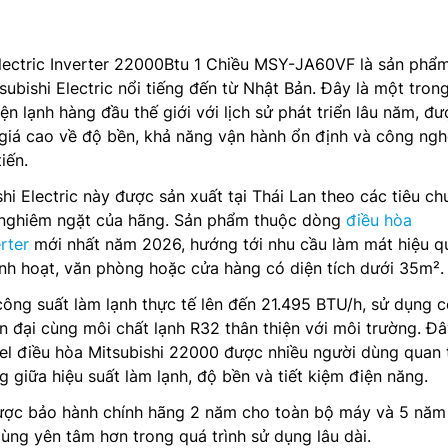
ectric Inverter 22000Btu 1 Chiều MSY-JA60VF là sản phẩ
ubishi Electric nổi tiếng đến từ Nhật Bản. Đây là một tron
n lạnh hàng đầu thế giới với lịch sử phát triển lâu năm, đư
giá cao về độ bền, khả năng vận hành ổn định và công nghệ
iến.
hi Electric này được sản xuất tại Thái Lan theo các tiêu ch
 nghiêm ngặt của hãng. Sản phẩm thuộc dòng
điều hòa
rter
mới nhất năm 2026, hướng tới nhu cầu làm mát hiệu q
nh hoạt, văn phòng hoặc cửa hàng có diện tích dưới 35m².
ng suất làm lạnh thực tế lên đến 21.495 BTU/h, sử dụng 
n đại cùng môi chất lạnh R32 thân thiện với môi trường. Đâ
l điều hòa Mitsubishi 22000 được nhiều người dùng quan
 giữa hiệu suất làm lạnh, độ bền và tiết kiệm điện năng.
ược bảo hành chính hãng 2 năm cho toàn bộ máy và 5 năm
ùng yên tâm hơn trong quá trình sử dụng lâu dài.