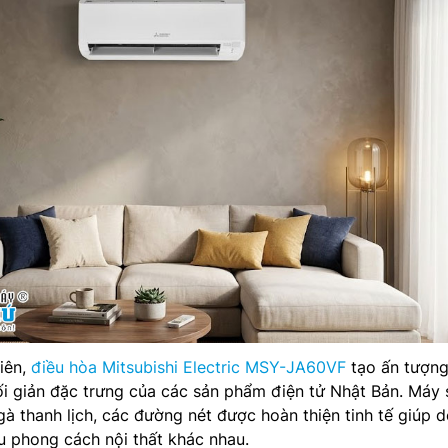
tiên,
điều hòa Mitsubishi Electric MSY-JA60VF
tạo ấn tượng
ối giản đặc trưng của các sản phẩm điện tử Nhật Bản. Máy 
à thanh lịch, các đường nét được hoàn thiện tinh tế giúp d
u phong cách nội thất khác nhau.