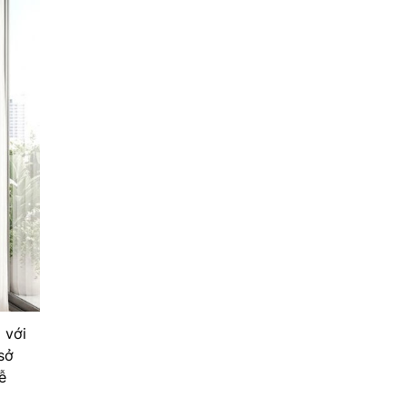
 với
sở
ễ