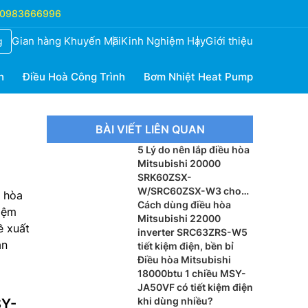
0983666996
Gian hàng Khuyến Mãi
Kinh Nghiệm Hay
Giới thiệu
g
h
Điều Hoà Công Trình
Bơm Nhiệt Heat Pump
BÀI VIẾT LIÊN QUAN
5 Lý do nên lắp điều hòa
Mitsubishi 20000
SRK60ZSX-
W/SRC60ZSX-W3 cho
 hòa
phòng khách
Cách dùng điều hòa
kiệm
Mitsubishi 22000
ề xuất
inverter SRC63ZRS-W5
ản
tiết kiệm điện, bền bỉ
Điều hòa Mitsubishi
18000btu 1 chiều MSY-
JA50VF có tiết kiệm điện
khi dùng nhiều?
SY-