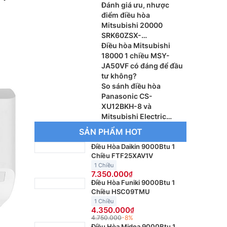
Đánh giá ưu, nhược
điểm điều hòa
Mitsubishi 20000
SRK60ZSX-
W/SRC60ZSX-W3
Điều hòa Mitsubishi
18000 1 chiều MSY-
JA50VF có đáng để đầu
tư không?
So sánh điều hòa
Panasonic CS-
XU12BKH-8 và
Mitsubishi Electric
MSY-JA35VF, máy nào
SẢN PHẨM HOT
đáng dùng hơn?
Điều Hòa Daikin 9000Btu 1
Chiều FTF25XAV1V
1 Chiều
7.350.000
Điều Hòa Funiki 9000Btu 1
Chiều HSC09TMU
1 Chiều
4.350.000
4.750.000
-8%
Điều Hòa Midea 9000Btu 1