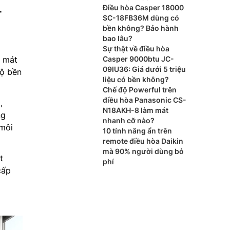
Điều hòa Casper 18000
r
SC-18FB36M dùng có
bền không? Bảo hành
bao lâu?
Sự thật về điều hòa
Casper 9000btu JC-
m mát
09IU36: Giá dưới 5 triệu
độ bền
liệu có bền không?
Chế độ Powerful trên
điều hòa Panasonic CS-
,
N18AKH-8 làm mát
ng
nhanh cỡ nào?
 môi
10 tính năng ẩn trên
remote điều hòa Daikin
mà 90% người dùng bỏ
t
phí
cấp