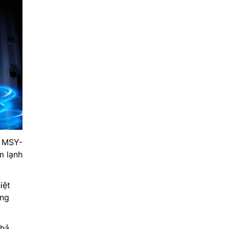
i MSY-
m lạnh
iệt
ong
khả