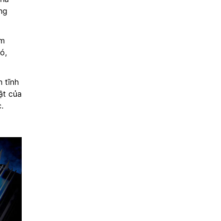
ng
àm
ó,
 tĩnh
ật của
.