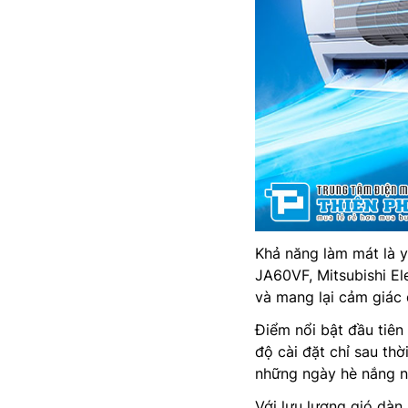
Khả năng làm mát là y
JA60VF, Mitsubishi El
và mang lại cảm giác 
Điểm nổi bật đầu tiên
độ cài đặt chỉ sau thờ
những ngày hè nắng nó
Với lưu lượng gió dàn 