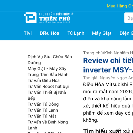
Mua Hàng Onl
Tivi
Điều Hòa
Tủ Lạnh
Máy Giặt
Điện 
Trang chủ
/
Kinh Nghiệm 
Dịch Vụ Sửa Chữa Bảo
Review chi tiế
Dưỡng
inverter MSY
Máy Giặt - Máy Sấy
Trung Tâm Bảo Hành
Tác giả: Nguyễn Ngọc A
Tư vấn Điều Hòa
Điều Hòa Mitsubishi E
Tư Vấn Robot hút bụi
mới ra mắt năm 2026, n
Tư Vấn Thiết Bị Nhà
Bếp
điện và khả năng làm l
Tư Vấn Tủ Đông
xứ, thiết kế, hiệu quả
Tư Vấn Tủ Lạnh
phẩm để xem đây có p
Tư Vấn Tủ Mát
không.
Tư vấn về Bình Nóng
Lạnh
Tìm hiểu xuất xứ 