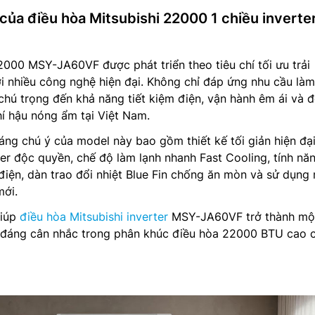
của điều hòa Mitsubishi 22000 1 chiều inverte
2000 MSY-JA60VF được phát triển theo tiêu chí tối ưu trải
i nhiều công nghệ hiện đại. Không chỉ đáp ứng nhu cầu là
hú trọng đến khả năng tiết kiệm điện, vận hành êm ái và 
hí hậu nóng ẩm tại Việt Nam.
ng chú ý của model này bao gồm thiết kế tối giản hiện đại
r độc quyền, chế độ làm lạnh nhanh Fast Cooling, tính nă
điện, dàn trao đổi nhiệt Blue Fin chống ăn mòn và sử dụng
mới.
giúp
điều hòa Mitsubishi inverter
MSY-JA60VF trở thành mộ
 đáng cân nhắc trong phân khúc điều hòa 22000 BTU cao 