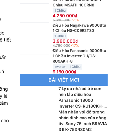
Chiều MSAFII-10CRN8
1 Chiều
4.250.000
m
5.690.000
-25%
Điều Hòa Nagakawa 9000Btu
g
1 Chiều NS-C09R2T30
ợc
1 Chiều
 tiết
3.990.000
4.790.000
-17%
Điều Hòa Panasonic 9000Btu
1 Chiều Inverter CU/CS-
uẩn
RU9AKH-8
Inverter
1 Chiều
uả
9.150.000
BÀI VIẾT MỚI
7 Lý do nhà có trẻ con
công
nên lắp điều hòa
y là
Panasonic 18000
 tâm
inverter CS-RU18CKH-
8BD
Mãn nhãn với độ tương
phản đỉnh cao của dòng
 cho
tivi Sony 75 inch BRAVIA
3 II K-75XR30M2