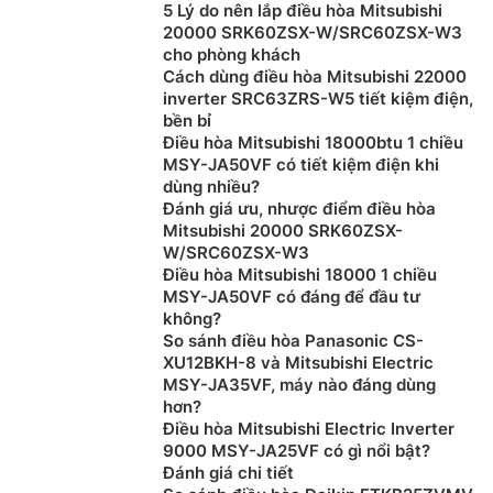
máy của Mitsubishi. Nhưng hiện tại, mỗi phân khúc giờ
5 Lý do nên lắp điều hòa Mitsubishi
20000 SRK60ZSX-W/SRC60ZSX-W3
đã là 2 hãng nhỏ với cái tên lần lượt là Tập đoàn
cho phòng khách
Mitsubishi Electric và Mitsubishi Heavy Industries, Ltd.
Cách dùng điều hòa Mitsubishi 22000
inverter SRC63ZRS-W5 tiết kiệm điện,
Điều hòa Mitsubishi
Heavy:
dòng này thường đặt tên
bền bỉ
model điều hòa bắt đầu với các chữ cái như: Điều hòa
Điều hòa Mitsubishi 18000btu 1 chiều
Mitsubishi Heavy SRK/SRC, điều hòa Mitsubishi Heavy
MSY-JA50VF có tiết kiệm điện khi
FSH…
dùng nhiều?
Đánh giá ưu, nhược điểm điều hòa
Điều hòa Mitsubishi Electric:
thì thường đặt tên model
Mitsubishi 20000 SRK60ZSX-
điều hòa bắt đầu với các chữ cái như: Điều hòa
W/SRC60ZSX-W3
Mitsubishi Electric MS, điều hòa Mitsubishi Electric
Điều hòa Mitsubishi 18000 1 chiều
MSY-JA50VF có đáng để đầu tư
MSY…
không?
Các sản phẩm điều hòa Mitsubishi đều được sản xuất
So sánh điều hòa Panasonic CS-
XU12BKH-8 và Mitsubishi Electric
tại Thái Lan với những công nghệ hiện đại hàng đầu.
MSY-JA35VF, máy nào đáng dùng
Có thể nói Mitsubishi là 1 trong 3 thương hiệu điều
hơn?
hòa có chất lượng hàng đầu tại Việt Nam hiện nay.
Điều hòa Mitsubishi Electric Inverter
9000 MSY-JA25VF có gì nổi bật?
Phân loại các dòng sản phẩm điều hòa
Đánh giá chi tiết
Mitsubishi