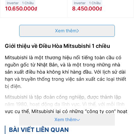
Inverter
1 Chiều
Inverter
1 Chiều
10.650.000
8.450.000
Xem thêm
Giới thiệu về Điều Hòa Mitsubishi 1 chiều
Mitsubishi là một thương hiệu nổi tiếng toàn cầu có
nguồn gốc từ Nhật Bản, và là một trong những nhà
sản xuất điều hòa không khí hàng đầu. Với lịch sử dài
hạn và truyền thống trong việc sản xuất các loại thiết
bị điện.
Mitsubishi là tập đoàn công nghiệp, được thành lập
năm 1980, hoạt động đa lĩnh vực. Vì thế, với mỗi lĩnh
vực cụ thể, Mitsubishi lại có những “công ty con” hoạt
động riêng biệt.
Xem thêm
Nếu trước kia, Heavy và Electric là 2 phân khúc điện
BÀI VIẾT LIÊN QUAN