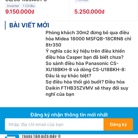
18000btu phù hợp với những không gian có diện tích
Inverter
1 Chiều
từ 20 đến dưới 30m2 như phòng làm việc, cửa hàng
9.150.000
5.250.000
hay phòng họp… Giá bán điều hòa Mitsubishi
18000btu giao động từ 13 triệu đến 22 triệu đồng.
BÀI VIẾT MỚI
Phòng khách 30m2 đừng bỏ qua điều
Mẫu điều hòa Mitsubishi 24000Btu:
Điều hòa
hòa Midea 18000 MSFQB-18CRN8 chỉ
Mitsubishi 24000btu phù hợp với những không gian có
8tr350
diện tích từ 30 đến 40m2 như nhà hàng, siêu thị nhỏ
Ý nghĩa các ký hiệu trên điều khiển
điều hòa Casper bạn đã biết chưa?
hay phòng họp… Giá bán điều hòa Mitsubishi
So sánh điều hòa Panasonic CS-
24000btu giao động từ 18 triệu đến 36 triệu đồng.
XU18BKH-8 và dòng CS-U18BKH-8:
Đâu là sự khác biệt?
Ngoài ra, các bạn có thể lựa chọn điều hòa
Sợ điều hòa thổi gió buốt? Điều hòa
Mitsubishi theo loại điều hòa như:
Daikin FTHB35ZVMV sẽ thay đổi suy
nghĩ của bạn
Điều hòa Mitsubishi 1 chiều
:
Loại máy điều hòa
Mitsubishi 1 chiều thì chỉ có tính năng làm lạnh, phù
hợp sử dụng ở những nơi không có mùa đông lạnh
Đăng ký nhận thông tin mới nhất
hoặc những gia đình không có nhu cầu sưởi ấm trong
Đăng ký
mùa đông.
Điều hòa Mitsubishi 2 chiều
:
Loại máy điều hòa