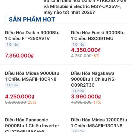
So sánh điều hòa Daikin FTKB25ZVMV
và Mitsubishi Electric MSY-JA25VF,
Dòng sản phẩm điều hòa Mitsubishi được phân loại
máy nào tốt nhất 2026?
theo công suất và tính năng, phù hợp với các không
SẢN PHẨM HOT
gian và nhu cầu sử dụng khác nhau. Dưới đây là một
số gợi ý để giúp bạn lựa chọn mẫu điều hòa Mitsubishi
Điều Hòa Daikin 9000Btu
Điều Hòa Funiki 9000Btu
1 Chiều FTF25XAV1V
1 Chiều HSC09TMU
phù hợp với căn phòng của mình:
1 Chiều
1 Chiều
Điều hòa Mitsubishi 9000Btu
:
Điều hòa Mitsubishi
4.350.000
7.350.000
4.750.000
-8%
9000btu phù hợp với những không gian nhỏ dưới
15m2 như phòng ngủ, phòng khách hay phòng làm
việc nhỏ. Giá bán điều hòa Mitsubishi 9000btu giao
Điều Hòa Midea 9000Btu
Điều Hòa Nagakawa
động từ 6 triệu đồng đến 13 triệu đồng/máy.
1 Chiều MSAFII-10CRN8
9000Btu 1 Chiều NS-
C09R2T30
1 Chiều
Điều hòa Mitsubishi 12000Btu
:
Điều hòa Mitsubishi
1 Chiều
12000btu thường được lắp đặt cho những không gian
4.250.000
3.990.000
có diện tích từ 15 đến dưới 20m2 như phòng khách,
5.690.000
-25%
4.790.000
-17%
phòng làm việc… Giá bán điều hòa Mitsubishi
12000btu giao động từ 8 triệu đến 15 triệu đồng.
Điều Hòa Panasonic
Điều Hòa Midea 12000Btu
9000Btu 1 Chiều Inverter
1 Chiều MSAFII-13CRN8
Điều hòa Mitsubishi 18000Btu
:
Điều hòa Mitsubishi
CU/CS-RU9AKH-8
1 Chiều