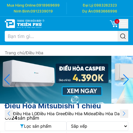
Mua Hàng Online:
0918969699
Đại Lý:
0983262323
Ninh Bình:
0912339019
Dự Án:
0983666996
0
Trang chủ
/
Điều Hòa
Điều Hòa Mitsubishi 1 chiều
Điều Hòa LG
Điều Hòa Gree
Điều Hòa Midea
Điều Hòa Daikin
Điề
Có
24
sản phẩm
Lọc sản phẩm