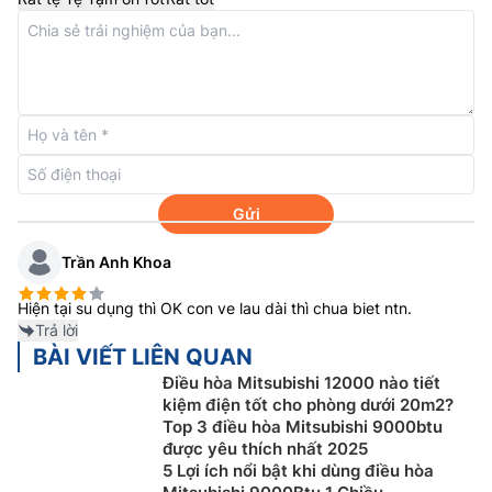
Công nghệ thổi gió 3D Auto
Điều hòa Mitsubishi Heavy
inverter SRK18YXS-W5
Gửi
được tích hợp công nghệ thổi gió 3D Auto với thiết kế
cánh đảo gió mới sẽ điều khiển luồng gió lạnh ngưng
Trần Anh Khoa
thổi trực tiếp xuống phòng mà chuyển sang thổi sát
trần, áp dụng nguyên tắc vật lý “khí lạnh nặng hơn khí
Hiện tại su dụng thì OK con ve lau dài thì chua biet ntn.
nóng” nên lúc này hơi lạnh sẽ rơi từ trên trần xuống
Trả lời
tạo ra hiệu ứng vòi sen mát lạnh và sảng khoái suốt cả
BÀI VIẾT LIÊN QUAN
ngày.
Điều hòa Mitsubishi 12000 nào tiết
kiệm điện tốt cho phòng dưới 20m2?
Top 3 điều hòa Mitsubishi 9000btu
được yêu thích nhất 2025
5 Lợi ích nổi bật khi dùng điều hòa