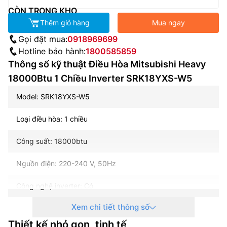
CÒN TRONG KHO
Thêm giỏ hàng
Mua ngay
Gọi đặt mua:
0918969699
Hotline bảo hành:
1800585859
Thông số kỹ thuật Điều Hòa Mitsubishi Heavy
18000Btu 1 Chiều Inverter SRK18YXS-W5
Model: SRK18YXS-W5
Loại điều hòa: 1 chiều
Công suất: 18000btu
Nguồn điện: 220-240 V, 50Hz
Công nghệ inverter: Có
Xem chi tiết thông số
Phạm vi làm lạnh hiệu quả: Từ 20 đến dưới 30 m2
Thiết kế nhỏ gọn, tinh tế