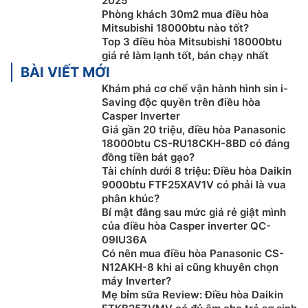
2025
Phòng khách 30m2 mua điều hòa
Mitsubishi 18000btu nào tốt?
Top 3 điều hòa Mitsubishi 18000btu
giá rẻ làm lạnh tốt, bán chạy nhất
BÀI VIẾT MỚI
Khám phá cơ chế vận hành hình sin i-
Saving độc quyền trên điều hòa
Casper Inverter
Giá gần 20 triệu, điều hòa Panasonic
18000btu CS-RU18CKH-8BD có đáng
đồng tiền bát gạo?
Tài chính dưới 8 triệu: Điều hòa Daikin
9000btu FTF25XAV1V có phải là vua
Bộ lọc kháng khuẩn Enzyme
phân khúc?
Bí mật đằng sau mức giá rẻ giật mình
Bộ lọc kháng khuẩn Enzyme trên
điều hòa
Mitsubishi
của điều hòa Casper inverter QC-
09IU36A
Heavy 1 chiều SRK18YXS-W5 chứa các Enzyme có tính
Có nên mua điều hòa Panasonic CS-
kiềm tự nhiên sẽ tấn công và tiêu diệt vi khuẩn ở ngay
N12AKH-8 khi ai cũng khuyên chọn
lưới lọc vi sinh, sau đó sẽ tiến hành kiềm hãm nấm
máy Inverter?
mốc phát triển, giúp mang đến bầu không khí trong
Mẹ bỉm sữa Review: Điều hòa Daikin
sạch cho bạn và gia đình.