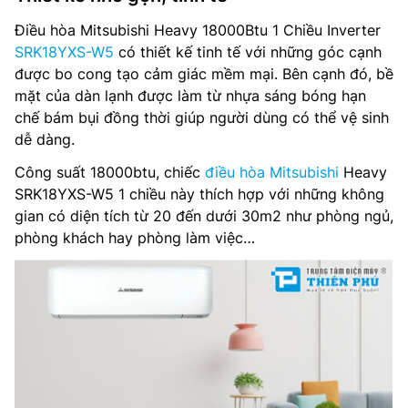
Chế độ tiết kiệm điện: Eco
Điều hòa Mitsubishi Heavy 18000Btu 1 Chiều Inverter
Môi chất lạnh: R32
SRK18YXS-W5
có thiết kế tinh tế với những góc cạnh
được bo cong tạo cảm giác mềm mại. Bên cạnh đó, bề
Kích thước dàn lạnh: 290 x 870 x 230 mm
mặt của dàn lạnh được làm từ nhựa sáng bóng hạn
chế bám bụi đồng thời giúp người dùng có thể vệ sinh
Kích thước dàn nóng: 640 x 800 x 290 mm
dễ dàng.
Trọng lượng dàn nóng: 10 kg
Công suất 18000btu, chiếc
điều hòa Mitsubishi
Heavy
SRK18YXS-W5 1 chiều này thích hợp với những không
Trọng lượng dàn nóng: 37 kg
gian có diện tích từ 20 đến dưới 30m2 như phòng ngủ,
phòng khách hay phòng làm việc…
Hãng sản xuất: Mitsubishi Heavy
Nơi sản xuất: Thái Lan