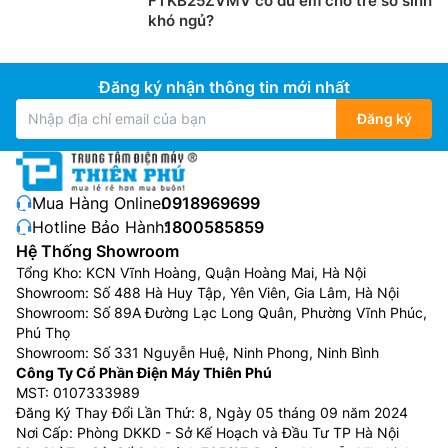
FTKB25ZVMV có đủ êm cho trẻ sơ sinh
khó ngủ?
Công nghệ Jet Engine
Công nghệ Jet Engine dựa trên nguyên lý “Jet Flow”
Đăng ký nhận thông tin mới nhất
và khả năng tính toán dịch động lực học của công
Đăng ký
nghệ động cơ phản lực trong việc chế tạo cánh máy
bay, điều này giúp cho điều hòa Mitsubishi Heavy giá
rẻ SRK18YXS-W5 có hiệu quả sử dụng năng lượng cao
trong việc sản sinh ra dòng khí lưu lượng lớn, tỏa đều
Mua Hàng Online:
0918969699
đến mọi góc nhưng công suất tiêu thụ điện năng lại ở
Hotline Bảo Hành:
1800585859
mức thấp nhất, giúp tiết kiệm năng lượng.
Hệ Thống Showroom
Tổng Kho: KCN Vĩnh Hoàng, Quận Hoàng Mai, Hà Nội
Showroom: Số 488 Hà Huy Tập, Yên Viên, Gia Lâm, Hà Nội
Showroom: Số 89A Đường Lạc Long Quân, Phường Vĩnh Phúc,
Phú Thọ
Showroom: Số 331 Nguyễn Huệ, Ninh Phong, Ninh Bình
Công Ty Cổ Phần Điện Máy Thiên Phú
MST: 0107333989
Đăng Ký Thay Đổi Lần Thứ: 8, Ngày 05 tháng 09 năm 2024
Nơi Cấp: Phòng DKKD - Sở Kế Hoạch và Đầu Tư TP Hà Nội