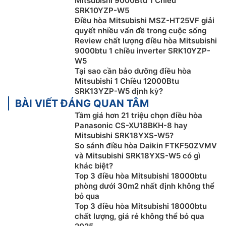
Mitsubishi 9000Btu 1 Chiều
SRK10YZP-W5
Điều hòa Mitsubishi MSZ-HT25VF giải
quyết nhiều vấn đề trong cuộc sống
Review chất lượng điều hòa Mitsubishi
9000btu 1 chiều inverter SRK10YZP-
W5
Tại sao cần bảo dưỡng điều hòa
Mitsubishi 1 Chiều 12000Btu
SRK13YZP-W5 định kỳ?
Công nghệ tạo Ion âm bảo vệ sức khỏe
BÀI VIẾT ĐÁNG QUAN TÂM
người dùng
Tầm giá hơn 21 triệu chọn điều hòa
Panasonic CS-XU18BKH-8 hay
Ngoài việc lan tỏa khí lạnh cho bầu không khí thì, điều
Mitsubishi SRK18YXS-W5?
hòa
Mitsubishi
Heavy inverter SRK18YXS-W5 có thể
So sánh điều hòa Daikin FTKF50ZVMV
tạo Ion âm, tác động trực tiếp và quan trọng với sức
và Mitsubishi SRK18YXS-W5 có gì
khỏe của con người. Ion âm có tác dụng làm môi
khác biệt?
Top 3 điều hòa Mitsubishi 18000btu
trường trở nên trong sạch và lành mạnh hơn. Các tạp
phòng dưới 30m2 nhất định không thể
chất trong không khí như khói, bụi… thường mang
bỏ qua
điện dương, các ion âm sẽ hút các phần tử mang điện
Top 3 điều hòa Mitsubishi 18000btu
dương này, trung hòa chúng và rơi xuống đất, giúp
chất lượng, giá rẻ không thể bỏ qua
không khí trở nên trong lành, sạch sẽ hơn.