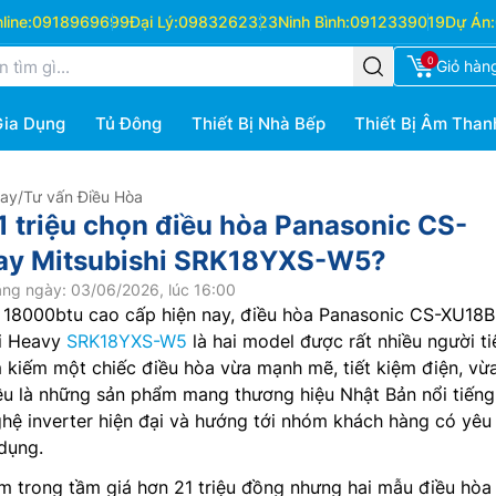
ine:
0918969699
Đại Lý:
0983262323
Ninh Bình:
0912339019
Dự Án:
0
Giỏ hàn
Gia Dụng
Tủ Đông
Thiết Bị Nhà Bếp
Thiết Bị Âm Than
Hay
/
Tư vấn Điều Hòa
1 triệu chọn điều hòa Panasonic CS-
y Mitsubishi SRK18YXS-W5?
ng ngày: 03/06/2026, lúc 16:00
 18000btu cao cấp hiện nay, điều hòa Panasonic CS-XU18
hi Heavy
SRK18YXS-W5
là hai model được rất nhiều người ti
 kiếm một chiếc điều hòa vừa mạnh mẽ, tiết kiệm điện, vừ
ều là những sản phẩm mang thương hiệu Nhật Bản nổi tiếng
hệ inverter hiện đại và hướng tới nhóm khách hàng có yêu
dụng.
m trong tầm giá hơn 21 triệu đồng nhưng hai mẫu điều hòa