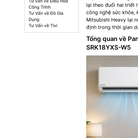
Tư vấn về Điều Hòa
lại theo đuổi hai triế
Công Trình
công nghệ sức khỏe, k
Tư Vấn về Đồ Gia
Dụng
Mitsubishi Heavy lại 
Tư Vấn về Tivi
định trong thời gian dà
Tổng quan về Pa
SRK18YXS-W5