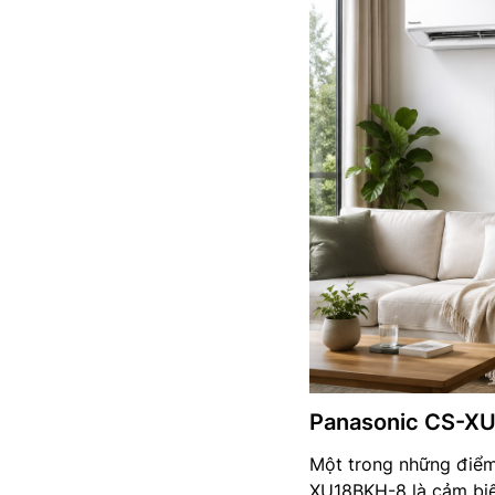
Panasonic CS-XU1
Một trong những điểm 
XU18BKH-8 là cảm biế