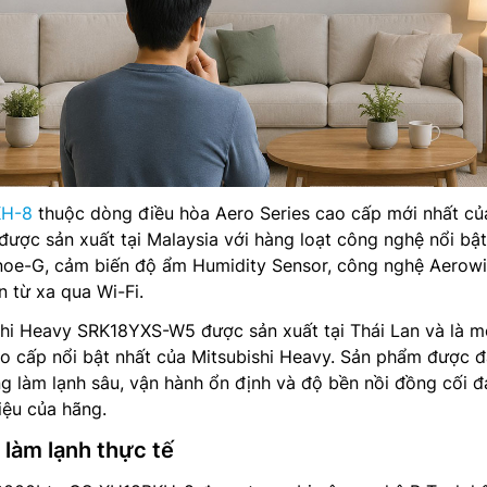
KH-8
thuộc dòng điều hòa Aero Series cao cấp mới nhất củ
ược sản xuất tại Malaysia với hàng loạt công nghệ nổi bậ
noe-G, cảm biến độ ẩm Humidity Sensor, công nghệ Aerow
n từ xa qua Wi-Fi.
shi Heavy SRK18YXS-W5 được sản xuất tại Thái Lan và là m
o cấp nổi bật nhất của Mitsubishi Heavy. Sản phẩm được 
ng làm lạnh sâu, vận hành ổn định và độ bền nồi đồng cối 
iệu của hãng.
 làm lạnh thực tế