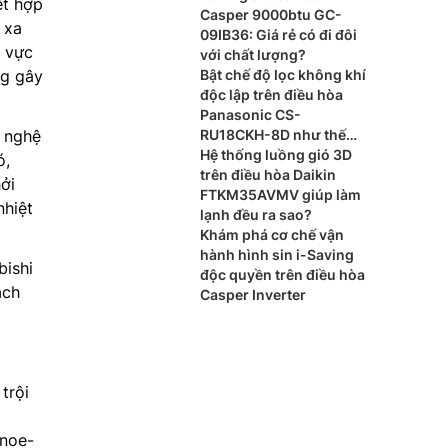
ết hợp
Casper 9000btu GC-
 xa
09IB36: Giá rẻ có đi đôi
u vực
với chất lượng?
ng gây
Bật chế độ lọc không khí
độc lập trên điều hòa
Panasonic CS-
 nghệ
RU18CKH-8D như thế
nào?
Hệ thống luồng gió 3D
ó,
trên điều hòa Daikin
ởi
FTKM35AVMV giúp làm
nhiệt
lạnh đều ra sao?
Khám phá cơ chế vận
hành hình sin i-Saving
bishi
độc quyền trên điều hòa
ách
Casper Inverter
trội
anoe-