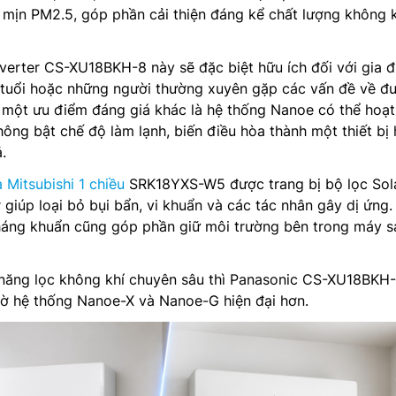
 mịn PM2.5, góp phần cải thiện đáng kể chất lượng không 
verter CS-XU18BKH-8 này sẽ đặc biệt hữu ích đối với gia đ
o tuổi hoặc những người thường xuyên gặp các vấn đề về đ
 một ưu điểm đáng giá khác là hệ thống Nanoe có thể hoạ
hông bật chế độ làm lạnh, biến điều hòa thành một thiết bị 
.
 Mitsubishi 1 chiều
SRK18YXS-W5 được trang bị bộ lọc Sol
r giúp loại bỏ bụi bẩn, vi khuẩn và các tác nhân gây dị ứng.
kháng khuẩn cũng góp phần giữ môi trường bên trong máy s
ả năng lọc không khí chuyên sâu thì Panasonic CS-XU18BKH
hờ hệ thống Nanoe-X và Nanoe-G hiện đại hơn.