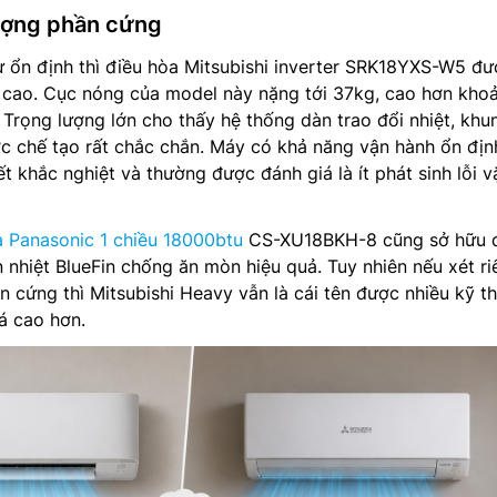
ượng phần cứng
ự ổn định thì điều hòa Mitsubishi inverter SRK18YXS-W5 đ
á cao. Cục nóng của model này nặng tới 37kg, cao hơn kho
 Trọng lượng lớn cho thấy hệ thống dàn trao đổi nhiệt, khu
c chế tạo rất chắc chắn. Máy có khả năng vận hành ổn địn
iết khắc nghiệt và thường được đánh giá là ít phát sinh lỗi v
a Panasonic 1 chiều 18000btu
CS-XU18BKH-8 cũng sở hữu 
n nhiệt BlueFin chống ăn mòn hiệu quả. Tuy nhiên nếu xét r
n cứng thì Mitsubishi Heavy vẫn là cái tên được nhiều kỹ t
iá cao hơn.