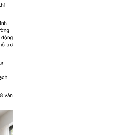
khí
ình
ường
t động
hỗ trợ
ar
ạch
-8 vẫn