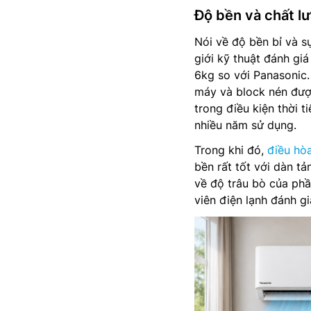
Độ bền và chất l
Nói về độ bền bỉ và s
giới kỹ thuật đánh gi
6kg so với Panasonic.
máy và block nén đượ
trong điều kiện thời t
nhiều năm sử dụng.
Trong khi đó,
điều hò
bền rất tốt với dàn tả
về độ trâu bò của phầ
viên điện lạnh đánh g