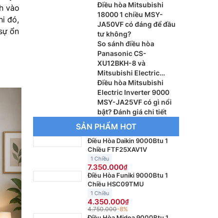
W/SRC60ZSX-W3
Điều hòa Mitsubishi
nh vào
18000 1 chiều MSY-
hi đó,
JA50VF có đáng để đầu
 sự ổn
tư không?
So sánh điều hòa
Panasonic CS-
XU12BKH-8 và
Mitsubishi Electric
MSY-JA35VF, máy nào
Điều hòa Mitsubishi
đáng dùng hơn?
Electric Inverter 9000
MSY-JA25VF có gì nổi
bật? Đánh giá chi tiết
SẢN PHẨM HOT
Điều Hòa Daikin 9000Btu 1
Chiều FTF25XAV1V
1 Chiều
7.350.000
Điều Hòa Funiki 9000Btu 1
Chiều HSC09TMU
1 Chiều
4.350.000
4.750.000
-8%
Điều Hòa Midea 9000Btu 1