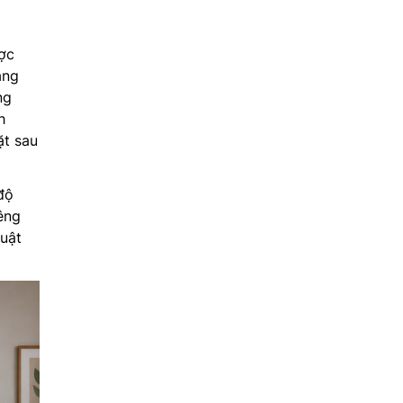
ược
ảng
ng
h
ặt sau
độ
iêng
huật