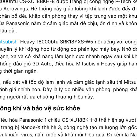
000btu CS-XU18BKH-8 được trang bị công nghệ P-Tech k
 Aerowings. Hệ thống này giúp luồng khí lạnh được đẩy đi
 phân bổ đều khắp căn phòng thay vì tập trung vào một kh
ủa Panasonic nằm ở cảm giác mát dễ chịu, ổn định và khô
lâu dài.
tsubishi
Heavy 18000btu SRK18YXS-W5 nổi tiếng với công
uyên lý khí động học từ động cơ phản lực máy bay. Nhờ đ
ạnh, xa và có khả năng làm lạnh cực nhanh ngay sau khi kh
thống đảo gió 3D Auto, điều hòa Mitsubishi Heavy giúp hạ 
g thời gian ngắn.
 nếu xét về tốc độ làm lạnh và cảm giác lạnh sâu thì Mitsu
nh giá nhỉnh hơn. Đây là lý do nhiều văn phòng, phòng kh
ng người rất ưa chuộng thương hiệu này.
ông khí và bảo vệ sức khỏe
iều hòa Panasonic 1 chiều CS-XU18BKH-8 thể hiện sự vượt 
 trang bị Nanoe-X thế hệ 3, công nghệ tạo ra lượng lớn gốc
vi khuẩn, virus, nấm mốc và khử mùi hiệu quả. Đi kèm là N