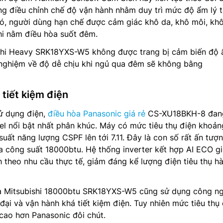
ng điều chỉnh chế độ vận hành nhằm duy trì mức độ ẩm lý 
ó, người dùng hạn chế được cảm giác khô da, khô môi, kh
hi nằm điều hòa suốt đêm.
ishi Heavy SRK18YXS-W5 không được trang bị cảm biến độ
 nghiệm về độ dễ chịu khi ngủ qua đêm sẽ không bằng
tiết kiệm điện
ử dụng điện,
điều hòa Panasonic giá rẻ
CS-XU18BKH-8 đang
l nổi bật nhất phân khúc. Máy có mức tiêu thụ điện khoản
uất năng lượng CSPF lên tới 7.11. Đây là con số rất ấn tượ
a công suất 18000btu. Hệ thống inverter kết hợp AI ECO gi
 theo nhu cầu thực tế, giảm đáng kể lượng điện tiêu thụ h
òa Mitsubishi 18000btu SRK18YXS-W5 cũng sử dụng công n
đại và vận hành khá tiết kiệm điện. Tuy nhiên mức tiêu thụ
cao hơn Panasonic đôi chút.