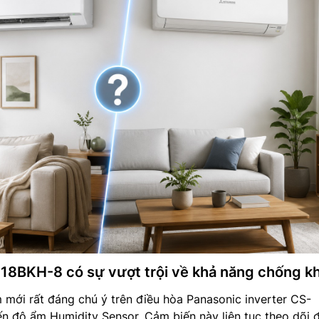
8BKH-8 có sự vượt trội về khả năng chống k
mới rất đáng chú ý trên điều hòa Panasonic inverter CS-
n độ ẩm Humidity Sensor. Cảm biến này liên tục theo dõi 