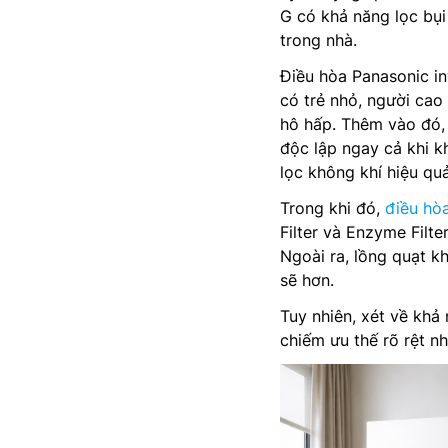
G có khả năng lọc bụi
trong nhà.
Điều hòa Panasonic in
có trẻ nhỏ, người ca
hô hấp. Thêm vào đó,
độc lập ngay cả khi k
lọc không khí hiệu quả
Trong khi đó,
điều hòa
Filter và Enzyme Filte
Ngoài ra, lồng quạt 
sẽ hơn.
Tuy nhiên, xét về kh
chiếm ưu thế rõ rệt n