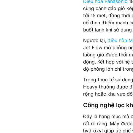
Điều hòa Panasonic
18
cùng cánh đảo gió kép
tới 15 mét, đồng thời
cố định. Điểm mạnh c
buốt lạnh khi sử dụng 
Ngược lại,
điều hòa Mi
Jet Flow mô phỏng ng
luồng gió được thổi m
động. Kết hợp với hệ 
độ phòng lớn chỉ tron
Trong thực tế sử dụng,
Heavy thường được đá
rộng hoặc khu vực đô
Công nghệ lọc kh
Đây là hạng mục mà đ
rất rõ ràng. Máy được
hydroxyl giúp ức chế 