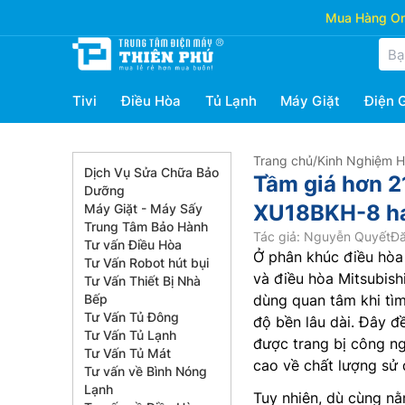
Mua Hàng Onl
Tivi
Điều Hòa
Tủ Lạnh
Máy Giặt
Điện 
Trang chủ
/
Kinh Nghiệm 
Dịch Vụ Sửa Chữa Bảo
Tầm giá hơn 2
Dưỡng
XU18BKH-8 ha
Máy Giặt - Máy Sấy
Trung Tâm Bảo Hành
Tác giả: Nguyễn Quyết
Đă
Tư vấn Điều Hòa
Ở phân khúc điều hòa
Tư Vấn Robot hút bụi
và điều hòa Mitsubis
Tư Vấn Thiết Bị Nhà
Bếp
dùng quan tâm khi tìm
Tư Vấn Tủ Đông
độ bền lâu dài. Đây đ
Tư Vấn Tủ Lạnh
được trang bị công ng
Tư Vấn Tủ Mát
cao về chất lượng sử 
Tư vấn về Bình Nóng
Lạnh
Tuy nhiên, dù cùng nằ