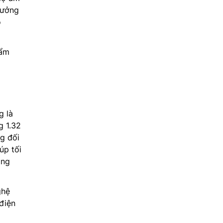
tưởng
ô
 ẩm
 là
g 1.32
ng đối
úp tối
àng
ghệ
 điện