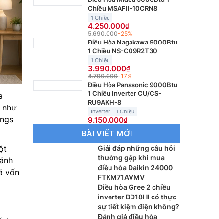
Chiều MSAFII-10CRN8
1 Chiều
4.250.000
5.690.000
-25%
Điều Hòa Nagakawa 9000Btu
1 Chiều NS-C09R2T30
1 Chiều
3.990.000
4.790.000
-17%
Điều Hòa Panasonic 9000Btu
1 Chiều Inverter CU/CS-
a
RU9AKH-8
t như
Inverter
1 Chiều
ings
9.150.000
BÀI VIẾT MỚI
ột
Giải đáp những câu hỏi
thường gặp khi mua
đánh
điều hòa Daikin 24000
đá vốn
FTKM71AVMV
Điều hòa Gree 2 chiều
inverter BD18HI có thực
sự tiết kiệm điện không?
Đánh giá điều hòa