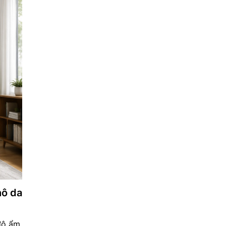
hô da
độ ẩm