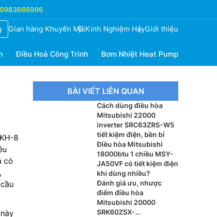
0983666996
Gian hàng Khuyến Mãi
Kinh Nghiệm Hay
Giới thiệu
g
h
Điều Hoà Công Trình
Bơm Nhiệt Heat Pump
BÀI VIẾT LIÊN QUAN
Cách dùng điều hòa
Mitsubishi 22000
inverter SRC63ZRS-W5
tiết kiệm điện, bền bỉ
BKH-8
Điều hòa Mitsubishi
êu
18000btu 1 chiều MSY-
a có
JA50VF có tiết kiệm điện
,
khi dùng nhiều?
Đánh giá ưu, nhược
 cầu
điểm điều hòa
Mitsubishi 20000
SRK60ZSX-
 này