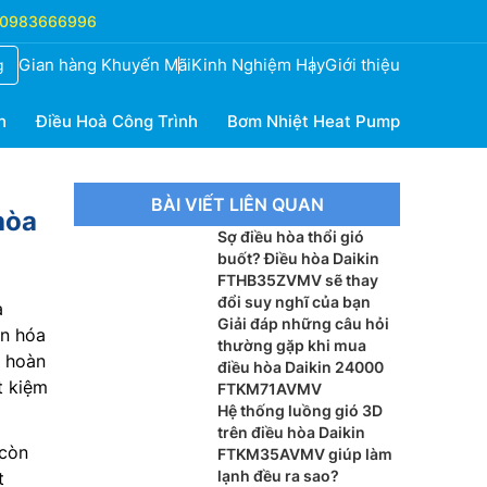
0983666996
Gian hàng Khuyến Mãi
Kinh Nghiệm Hay
Giới thiệu
g
h
Điều Hoà Công Trình
Bơm Nhiệt Heat Pump
BÀI VIẾT LIÊN QUAN
hòa
Sợ điều hòa thổi gió
buốt? Điều hòa Daikin
FTHB35ZVMV sẽ thay
đổi suy nghĩ của bạn
a
Giải đáp những câu hỏi
ận hóa
thường gặp khi mua
y hoàn
điều hòa Daikin 24000
t kiệm
FTKM71AVMV
Hệ thống luồng gió 3D
trên điều hòa Daikin
 còn
FTKM35AVMV giúp làm
lạnh đều ra sao?
t