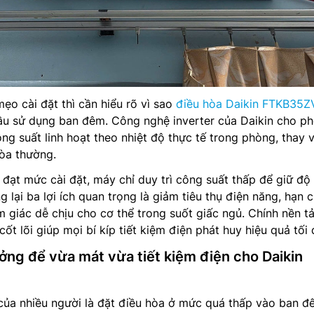
ẹo cài đặt thì cần hiểu rõ vì sao
điều hòa Daikin FTKB35
cầu sử dụng ban đêm. Công nghệ inverter của Daikin cho p
ng suất linh hoạt theo nhiệt độ thực tế trong phòng, thay v
hòa thường.
 đạt mức cài đặt, máy chỉ duy trì công suất thấp để giữ độ
 lại ba lợi ích quan trọng là giảm tiêu thụ điện năng, hạn 
ảm giác dễ chịu cho cơ thể trong suốt giấc ngủ. Chính nền t
cốt lõi giúp mọi bí kíp tiết kiệm điện phát huy hiệu quả tối 
ưởng để vừa mát vừa tiết kiệm điện cho Daikin
của nhiều người là đặt điều hòa ở mức quá thấp vào ban đ