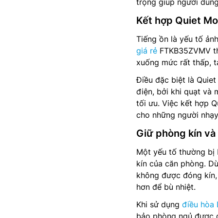
trọng giúp người dùng
Kết hợp Quiet Mo
Tiếng ồn là yếu tố ản
giá rẻ
FTKB35ZVMV thì 
xuống mức rất thấp, t
Điều đặc biệt là Quie
điện, bởi khi quạt và
tối ưu. Việc kết hợp 
cho những người nhạy
Giữ phòng kín và 
Một yếu tố thường bị 
kín của căn phòng. Dù
không được đóng kín, 
hơn để bù nhiệt.
Khi sử dụng
điều hòa 
bảo phòng ngủ được đ