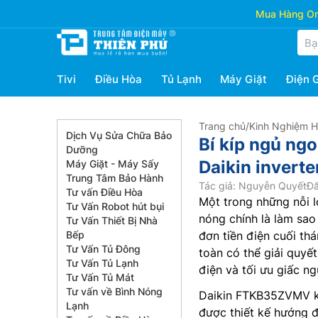
Mua Hàng Onl
Tivi
Điều Hòa
Tủ Lạnh
Máy Giặt
Điện 
Trang chủ
/
Kinh Nghiệm 
Dịch Vụ Sửa Chữa Bảo
Bí kíp ngủ ngo
Dưỡng
Daikin inver
Máy Giặt - Máy Sấy
Trung Tâm Bảo Hành
Tác giả: Nguyễn Quyết
Đă
Tư vấn Điều Hòa
Một trong những nỗi l
Tư Vấn Robot hút bụi
nóng chính là làm sa
Tư Vấn Thiết Bị Nhà
Bếp
đơn tiền điện cuối thá
Tư Vấn Tủ Đông
toàn có thể giải quyế
Tư Vấn Tủ Lạnh
điện và tối ưu giấc n
Tư Vấn Tủ Mát
Tư vấn về Bình Nóng
Daikin FTKB35ZVMV kh
Lạnh
được thiết kế hướng đ