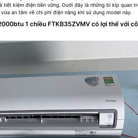
à tiết kiệm điện bền vững. Dưới đây là những bí kíp quan t
 vừa an tâm về chi phí điện năng khi sử dụng model này.
12000btu 1 chiều FTKB35ZVMV có lợi thế với c