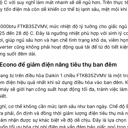
ộ C với suy nghĩ làm mát nhanh sẽ dễ ngủ hơn. Trên thực tế
y tốn điện mà còn dễ khiến cơ thể bị lạnh sâu, mệt mỏi khi
000btu FTKB35ZVMV, mức nhiệt độ lý tưởng cho giấc ngủ
5 đến 28 độ C. Đây là ngưỡng nhiệt phù hợp với sinh lý c
ơi, giúp ngủ sâu hơn và hạn chế tình trạng khô da, viêm họn
verter cũng không phải hoạt động quá tải để từ đó tiết ki
ng suốt đêm dài.
Econo để giảm điện năng tiêu thụ ban đêm
ang bị trên điều hòa Daikin 1 chiều FTKB35ZVMV là một tr
ệm điện hiệu quả nhất khi sử dụng điều hòa vào ban đêm. K
 máy sẽ giới hạn công suất hoạt động tối đa, tránh việc làm
iết.
nghỉ, cơ thể không cần mức lạnh sâu như ban ngày. Chế độ
ừa phải, ổn định và đồng thời giảm lượng điện tiêu thụ mà 
m nhận được sự khác biệt về độ dễ chịu. Đây là lựa chọn 
ốn tối ưu hóa chi phí điện mà vẫn đảm bảo giấc ngủ trọn 