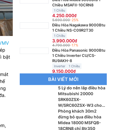
Chiều MSAFII-10CRN8
1 Chiều
4.250.000
5.690.000
-25%
Điều Hòa Nagakawa 9000Btu
1 Chiều NS-C09R2T30
1 Chiều
3.990.000
ZVMV
4.790.000
-17%
hép
Điều Hòa Panasonic 9000Btu
1 Chiều Inverter CU/CS-
ì bật
RU9AKH-8
Inverter
1 Chiều
9.150.000
 mát
BÀI VIẾT MỚI
chế
ảng
5 Lý do nên lắp điều hòa
Mitsubishi 20000
đa.
SRK60ZSX-
W/SRC60ZSX-W3 cho
phòng khách
Phòng khách 30m2
đừng bỏ qua điều hòa
Midea 18000 MSFQB-
êm,
18CRN8 chỉ 8tr350