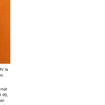
MV là
eo
 mát
t độ,
uan