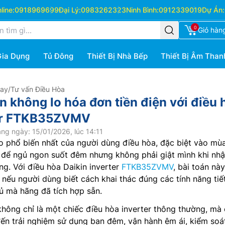
ine:
0918969699
Đại Lý:
0983262323
Ninh Bình:
0912339019
Dự Án:
0
Giỏ hàn
Gia Dụng
Tủ Đông
Thiết Bị Nhà Bếp
Thiết Bị Âm Than
Hay
/
Tư vấn Điều Hòa
n không lo hóa đơn tiền điện với điều 
ter FTKB35ZVMV
ng ngày: 15/01/2026, lúc 14:11
o phổ biến nhất của người dùng điều hòa, đặc biệt vào mù
o để ngủ ngon suốt đêm nhưng không phải giật mình khi nh
ng. Với điều hòa Daikin inverter
FTKB35ZVMV
, bài toán nà
t nếu người dùng biết cách khai thác đúng các tính năng tiế
gủ mà hãng đã tích hợp sẵn.
ông chỉ là một chiếc điều hòa inverter thông thường, mà
ến trải nghiệm sử dụng ban đêm, vận hành êm ái, kiểm soá