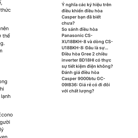
,
Ý nghĩa các ký hiệu trên
 thức
điều khiển điều hòa
Casper bạn đã biết
chưa?
 nên
So sánh điều hòa
ơ thể
Panasonic CS-
XU18BKH-8 và dòng CS-
g.
U18BKH-8: Đâu là sự
ệm
khác biệt?
Điều hòa Gree 2 chiều
inverter BD18HI có thực
sự tiết kiệm điện không?
Đánh giá điều hòa
Casper 9000btu GC-
ong
09IB36: Giá rẻ có đi đôi
hi
với chất lượng?
 lạnh
 Econo
người
lý
vẹn.