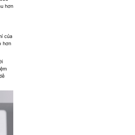
âu hơn
hí của
o hơn
ời
kiệm
dễ