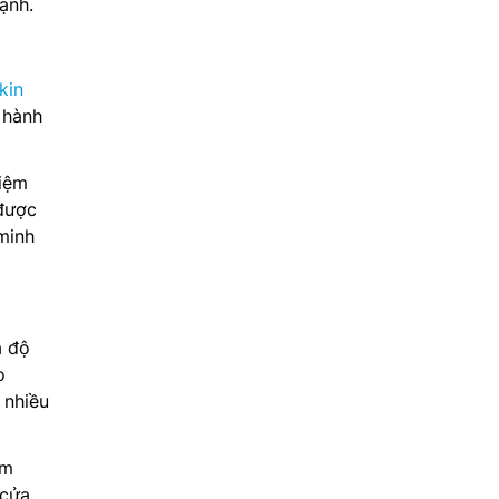
ạnh.
kin
 hành
kiệm
 được
minh
à độ
o
 nhiều
ảm
 cửa