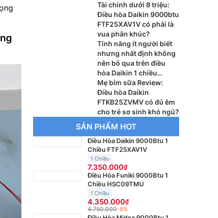
Tài chính dưới 8 triệu:
rọng
Điều hòa Daikin 9000btu
FTF25XAV1V có phải là
vua phân khúc?
ông
Tính năng ít người biết
nhưng nhất định không
nên bỏ qua trên điều
hòa Daikin 1 chiều
FTHB35ZVMV
Mẹ bỉm sữa Review:
Điều hòa Daikin
FTKB25ZVMV có đủ êm
cho trẻ sơ sinh khó ngủ?
SẢN PHẨM HOT
Điều Hòa Daikin 9000Btu 1
Chiều FTF25XAV1V
1 Chiều
7.350.000
Điều Hòa Funiki 9000Btu 1
Chiều HSC09TMU
1 Chiều
4.350.000
4.750.000
-8%
Điều Hòa Midea 9000Btu 1