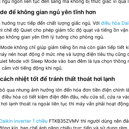
 ngủ ngon liên tục đến sáng mà không bị thức giấc vì quá l
de để không gian ngủ yên tĩnh hơn
h hưởng trực tiếp đến chất lượng giấc ngủ. Với
điều hòa Dai
chế độ Quiet cho phép giảm tốc độ quạt và tiếng ồn vận
ạo không gian yên tĩnh lý tưởng cho phòng ngủ.
t Mode không chỉ giúp giảm tiếng ồn mà còn gián tiếp tiết 
 máy nén hoạt động ở mức nhẹ và lượng điện tiêu thụ cũng
Quiet Mode với Sleep Mode vào ban đêm là lựa chọn thông 
 cảm với tiếng động khi ngủ.
cách nhiệt tốt để tránh thất thoát hơi lạnh
bỏ qua nhưng ảnh hưởng lớn đến hóa đơn tiền điện chính l
 điều hòa có tiết kiệm điện đến đâu, nếu cửa sổ, cửa ra và
hơi lạnh thoát ra ngoài liên tục thì máy vẫn phải hoạt động
Daikin inverter 1 chiều
FTKB35ZVMV thì người dùng nên đ
óng kín, hạn chế ánh nắng chiếu trực tiếp và sử dụng rèm