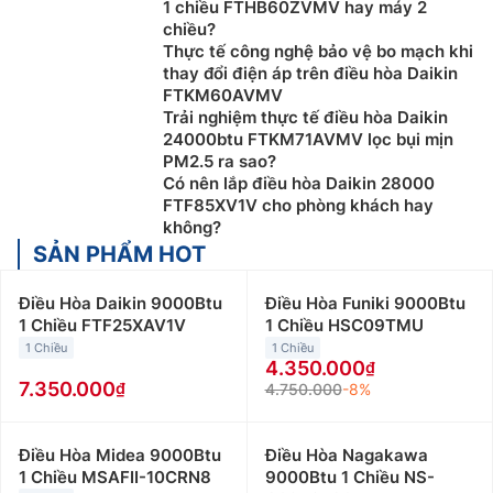
1 chiều FTHB60ZVMV hay máy 2
chiều?
Thực tế công nghệ bảo vệ bo mạch khi
thay đổi điện áp trên điều hòa Daikin
FTKM60AVMV
Trải nghiệm thực tế điều hòa Daikin
24000btu FTKM71AVMV lọc bụi mịn
PM2.5 ra sao?
Có nên lắp điều hòa Daikin 28000
FTF85XV1V cho phòng khách hay
không?
SẢN PHẨM HOT
Điều Hòa Daikin 9000Btu
Điều Hòa Funiki 9000Btu
1 Chiều FTF25XAV1V
1 Chiều HSC09TMU
1 Chiều
1 Chiều
4.350.000
7.350.000
4.750.000
-8%
Điều Hòa Midea 9000Btu
Điều Hòa Nagakawa
1 Chiều MSAFII-10CRN8
9000Btu 1 Chiều NS-