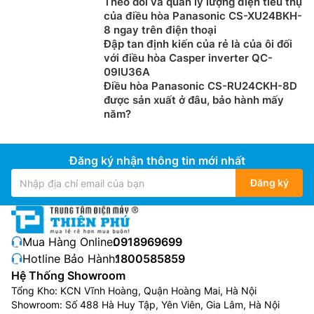
Theo dõi và quản lý lượng điện tiêu thụ
của điều hòa Panasonic CS-XU24BKH-
8 ngay trên điện thoại
Đập tan định kiến của rẻ là của ôi đối
với điều hòa Casper inverter QC-
09IU36A
Điều hòa Panasonic CS-RU24CKH-8D
được sản xuất ở đâu, bảo hành mấy
năm?
Đăng ký nhận thông tin mới nhất
Đăng ký
Mua Hàng Online:
0918969699
Hotline Bảo Hành:
1800585859
Hệ Thống Showroom
Tổng Kho: KCN Vĩnh Hoàng, Quận Hoàng Mai, Hà Nội
Showroom: Số 488 Hà Huy Tập, Yên Viên, Gia Lâm, Hà Nội