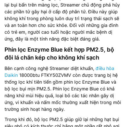
lại bụi bẩn trên màng lọc, Streamer chủ động phá hủy
các phần tử gây hại ở cấp độ phân tử. Điều này giúp
không khí trong phòng luôn duy trì trạng thái sạch sẽ
và an toàn hơn cho sức khỏe. Đối với những gia đình
có trẻ em, người cao tuổi hoặc người mắc bệnh dị
ứng, đây là một tính năng đặc biệt đáng giá.
Phin lọc Enzyme Blue kết hợp PM2.5, bộ
đôi lá chắn kép cho không khí sạch
Bên cạnh công nghệ Streamer diệt khuẩn,
điều hòa
Daikin
18000btu FTKY50ZVMV còn được trang bị hệ
thống lọc khí tiên tiến gồm phin lọc Enzyme Blue và
bộ lọc bụi mịn PM2.5. Phin lọc Enzyme Blue có khả
năng khử mùi hiệu quả, loại bỏ các tác nhân gây dị
ứng, vi khuẩn và nấm mốc thường xuất hiện trong môi
trường sinh hoạt hàng ngày.
Trong khi đó, bộ lọc PM2.5 giúp giữ lại những hạt bụi
siêu nhỏ có kích thước chỉ bằng một phần rất nhỏ sợi