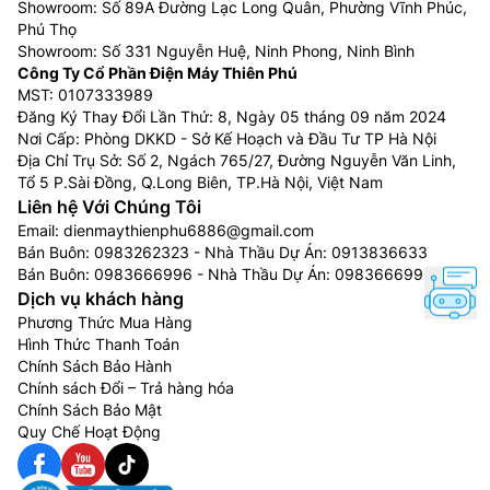
Showroom: Số 89A Đường Lạc Long Quân, Phường Vĩnh Phúc,
Phú Thọ
Showroom: Số 331 Nguyễn Huệ, Ninh Phong, Ninh Bình
Công Ty Cổ Phần Điện Máy Thiên Phú
MST: 0107333989
Đăng Ký Thay Đổi Lần Thứ: 8, Ngày 05 tháng 09 năm 2024
Nơi Cấp: Phòng DKKD - Sở Kế Hoạch và Đầu Tư TP Hà Nội
Địa Chỉ Trụ Sở: Số 2, Ngách 765/27, Đường Nguyễn Văn Linh,
Tổ 5 P.Sài Đồng, Q.Long Biên, TP.Hà Nội, Việt Nam
Liên hệ Với Chúng Tôi
Email:
dienmaythienphu6886@gmail.com
Bán Buôn:
0983262323
- Nhà Thầu Dự Án:
0913836633
Bán Buôn:
0983666996
- Nhà Thầu Dự Án:
0983666996
Dịch vụ khách hàng
Phương Thức Mua Hàng
Hình Thức Thanh Toán
Chính Sách Bảo Hành
Chính sách Đổi – Trả hàng hóa
Chính Sách Bảo Mật
Quy Chế Hoạt Động