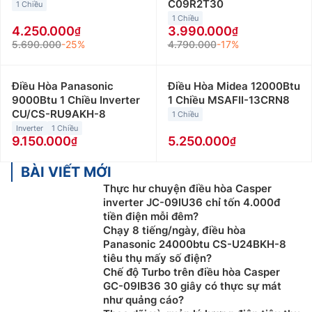
C09R2T30
1 Chiều
1 Chiều
4.250.000
3.990.000
5.690.000
-25%
4.790.000
-17%
Điều Hòa Panasonic
Điều Hòa Midea 12000Btu
9000Btu 1 Chiều Inverter
1 Chiều MSAFII-13CRN8
CU/CS-RU9AKH-8
1 Chiều
Inverter
1 Chiều
9.150.000
5.250.000
BÀI VIẾT MỚI
Thực hư chuyện điều hòa Casper
inverter JC-09IU36 chỉ tốn 4.000đ
tiền điện mỗi đêm?
Chạy 8 tiếng/ngày, điều hòa
Panasonic 24000btu CS-U24BKH-8
tiêu thụ mấy số điện?
Chế độ Turbo trên điều hòa Casper
GC-09IB36 30 giây có thực sự mát
như quảng cáo?