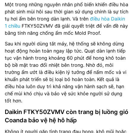
Một trong những nguyên nhân phổ biến khiến điều hòa
phát sinh mùi hôi sau thời gian sử dụng chính là sự tích
tụ hơi ẩm bên trong dàn lạnh. Và trên
điều hòa Daikin
1 chiều
FTKY50ZVMV đã giải quyết triệt để vấn đề này
bằng tính năng chống ẩm mốc Mold Proof.
Sau khi người dùng tắt máy, hệ thống sẽ không dừng
hoạt động hoàn toàn ngay lập tức. Quạt dàn lạnh tiếp
tục vận hành trong khoảng 60 phút để hong khô toàn
bộ bề mặt trao đổi nhiệt bên trong. Nhờ đó, môi
trường ẩm ướt là điều kiện lý tưởng để nấm mốc và vi
khuẩn phát triển sẽ bị loại bỏ hoàn toàn. Kết quả là
điều hòa luôn duy trì khả năng vận hành sạch sẽ, hạn
chế mùi khó chịu và bảo vệ sức khỏe người sử dụng
tốt hơn.
Daikin FTKY50ZVMV còn trang bị luồng gió
Coanda bảo vệ hệ hô hấp
Không ít người gặp tình trạng đau họng, khô mũi hoặc