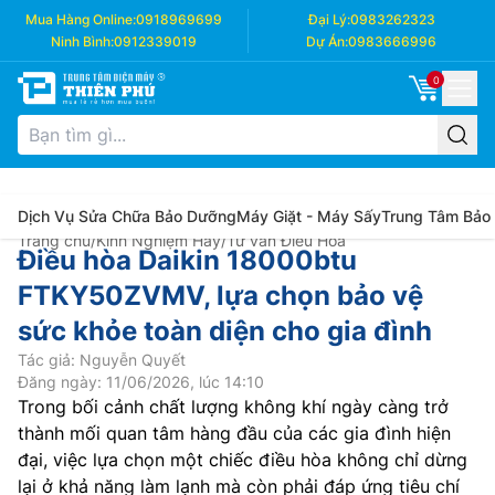
Mua Hàng Online:
0918969699
Đại Lý:
0983262323
Ninh Bình:
0912339019
Dự Án:
0983666996
0
Dịch Vụ Sửa Chữa Bảo Dưỡng
Máy Giặt - Máy Sấy
Trung Tâm Bảo
Trang chủ
/
Kinh Nghiệm Hay
/
Tư vấn Điều Hòa
Điều hòa Daikin 18000btu
FTKY50ZVMV, lựa chọn bảo vệ
sức khỏe toàn diện cho gia đình
Tác giả: Nguyễn Quyết
Đăng ngày: 11/06/2026, lúc 14:10
Trong bối cảnh chất lượng không khí ngày càng trở
thành mối quan tâm hàng đầu của các gia đình hiện
đại, việc lựa chọn một chiếc điều hòa không chỉ dừng
lại ở khả năng làm lạnh mà còn phải đáp ứng tiêu chí