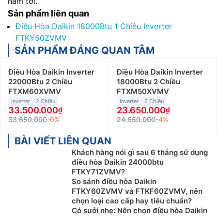
năm tới.
Sản phẩm liên quan
Điều Hòa Daikin 18000Btu 1 Chiều Inverter
FTKY50ZVMV
SẢN PHẨM ĐÁNG QUAN TÂM
Điều Hòa Daikin Inverter
Điều Hòa Daikin Inverter
22000Btu 2 Chiều
18000Btu 2 Chiều
FTXM60XVMV
FTXM50XVMV
Inverter
2 Chiều
Inverter
2 Chiều
33.500.000
23.650.000
33.650.000
-0%
24.650.000
-4%
BÀI VIẾT LIÊN QUAN
Khách hàng nói gì sau 6 tháng sử dụng
điều hòa Daikin 24000btu
FTKY71ZVMV?
So sánh điều hòa Daikin
FTKY60ZVMV và FTKF60ZVMV, nên
chọn loại cao cấp hay tiêu chuẩn?
Có sưởi nhẹ: Nên chọn điều hòa Daikin