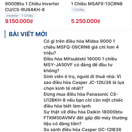
9000Btu 1 Chiều Inverter
1 Chiều MSAFII-13CRN8
CU/CS-RU9AKH-8
1 Chiều
Inverter
1 Chiều
9.150.000
5.250.000
BÀI VIẾT MỚI
Có gì trên điều hòa Midea 9000 1
chiều MSFQ-09CRN8 giá chỉ hơn 4
triệu?
Điều hòa Mitsubishi 18000 1 chiều
MSY-JA50VF có đáng để đầu tư
không?
Sinh viên ở trọ, người đi thuê nhà: Vì
sao điều hòa Casper JC-12IU36 là lựa
chọn kinh tế nhất?
Đừng mua điều hòa Panasonic CS-
U12BKH-8 nếu bạn chỉ cần một chiếc
điều hòa biết làm lạnh
Sự thật về điều hòa Daikin 18000btu
FTKM50AVMV đắt gấp đôi máy thường
liệu có đáng tiền?
So sánh điều hòa Casper GC-12IB36