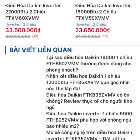
Điều Hòa Daikin Inverter
Điều Hòa Daikin Inverter
22000Btu 2 Chiều
18000Btu 2 Chiều
FTXM60XVMV
FTXM50XVMV
Inverter
2 Chiều
Inverter
2 Chiều
33.500.000
23.650.000
33.650.000
-0%
24.650.000
-4%
BÀI VIẾT LIÊN QUAN
Tại sao điều hòa Daikin 18000 1 chiều
FTHB50ZVMV thường được dùng cho
phòng khách?
Nhận xét điều hòa Daikin 1 chiều
12000btu FTF35XAV1V qua góc nhìn
của thợ lắp đặt
Điều hòa Daikin FTKB35ZVMV có ồn
không? Review thực tế cho người khó
ngủ
Điều hòa Daikin inverter 1 chiều 9000
FTHB25ZVMV phù hợp với phòng ngủ
bao nhiêu m2?
Mổ xẻ công nghệ trên điều hòa Daikin
inverter FTKF35ZVMV – Đắt xắt ra