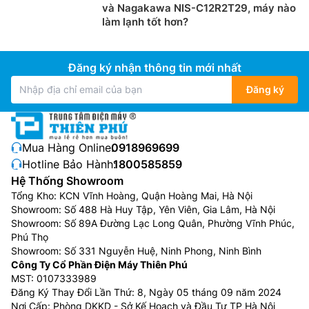
và Nagakawa NIS-C12R2T29, máy nào
làm lạnh tốt hơn?
Đăng ký nhận thông tin mới nhất
Đăng ký
Mua Hàng Online:
0918969699
Hotline Bảo Hành:
1800585859
Hệ Thống Showroom
Tổng Kho: KCN Vĩnh Hoàng, Quận Hoàng Mai, Hà Nội
Showroom: Số 488 Hà Huy Tập, Yên Viên, Gia Lâm, Hà Nội
Showroom: Số 89A Đường Lạc Long Quân, Phường Vĩnh Phúc,
Phú Thọ
Showroom: Số 331 Nguyễn Huệ, Ninh Phong, Ninh Bình
Công Ty Cổ Phần Điện Máy Thiên Phú
MST: 0107333989
Đăng Ký Thay Đổi Lần Thứ: 8, Ngày 05 tháng 09 năm 2024
Nơi Cấp: Phòng DKKD - Sở Kế Hoạch và Đầu Tư TP Hà Nội