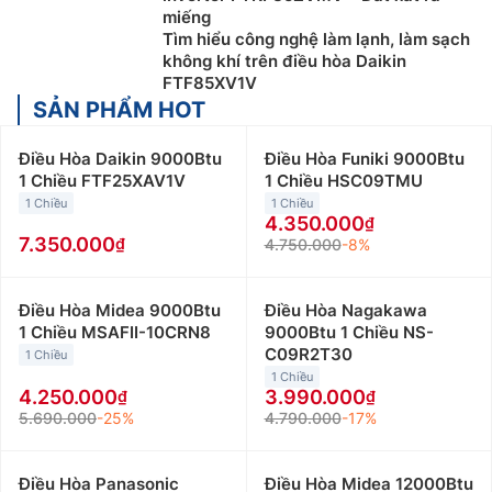
miếng
Tìm hiểu công nghệ làm lạnh, làm sạch
không khí trên điều hòa Daikin
FTF85XV1V
SẢN PHẨM HOT
Điều Hòa Daikin 9000Btu
Điều Hòa Funiki 9000Btu
1 Chiều FTF25XAV1V
1 Chiều HSC09TMU
1 Chiều
1 Chiều
4.350.000
7.350.000
4.750.000
-8%
Điều Hòa Midea 9000Btu
Điều Hòa Nagakawa
1 Chiều MSAFII-10CRN8
9000Btu 1 Chiều NS-
C09R2T30
1 Chiều
1 Chiều
4.250.000
3.990.000
5.690.000
-25%
4.790.000
-17%
Điều Hòa Panasonic
Điều Hòa Midea 12000Btu