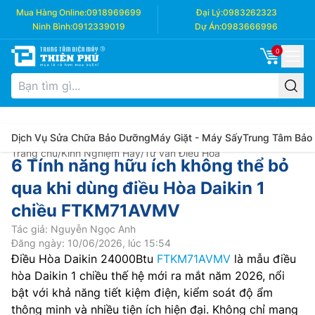
Mua Hàng Online:
0918969699
Đại Lý:
0983262323
Ninh Bình:
0912339019
Dự Án:
0983666996
0
Dịch Vụ Sửa Chữa Bảo Dưỡng
Máy Giặt - Máy Sấy
Trung Tâm Bảo
Trang chủ
/
Kinh Nghiệm Hay
/
Tư vấn Điều Hòa
6 Tính năng hữu ích không thể bỏ
qua khi dùng điều Hòa Daikin 1
chiều FTKM71AVMV
Tác giả: Nguyễn Ngọc Anh
Đăng ngày: 10/06/2026, lúc 15:54
Điều Hòa Daikin 24000Btu
FTKM71AVMV
là mẫu điều
hòa Daikin 1 chiều thế hệ mới ra mắt năm 2026, nổi
bật với khả năng tiết kiệm điện, kiểm soát độ ẩm
thông minh và nhiều tiện ích hiện đại. Không chỉ mang