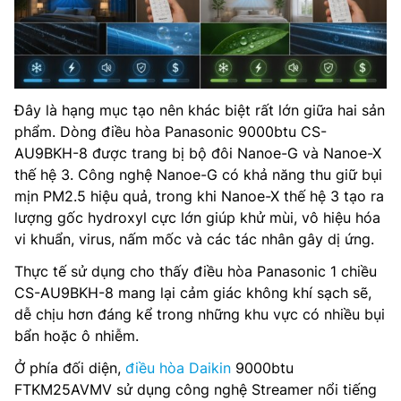
Đây là hạng mục tạo nên khác biệt rất lớn giữa hai sản
phẩm. Dòng điều hòa Panasonic 9000btu CS-
AU9BKH-8 được trang bị bộ đôi Nanoe-G và Nanoe-X
thế hệ 3. Công nghệ Nanoe-G có khả năng thu giữ bụi
mịn PM2.5 hiệu quả, trong khi Nanoe-X thế hệ 3 tạo ra
lượng gốc hydroxyl cực lớn giúp khử mùi, vô hiệu hóa
vi khuẩn, virus, nấm mốc và các tác nhân gây dị ứng.
Thực tế sử dụng cho thấy điều hòa Panasonic 1 chiều
CS-AU9BKH-8 mang lại cảm giác không khí sạch sẽ,
dễ chịu hơn đáng kể trong những khu vực có nhiều bụi
bẩn hoặc ô nhiễm.
Ở phía đối diện,
điều hòa Daikin
9000btu
FTKM25AVMV sử dụng công nghệ Streamer nổi tiếng