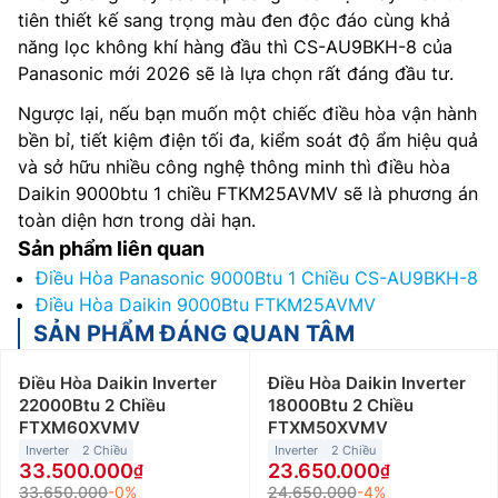
tiên thiết kế sang trọng màu đen độc đáo cùng khả
năng lọc không khí hàng đầu thì CS-AU9BKH-8 của
Panasonic mới 2026 sẽ là lựa chọn rất đáng đầu tư.
Ngược lại, nếu bạn muốn một chiếc điều hòa vận hành
bền bỉ, tiết kiệm điện tối đa, kiểm soát độ ẩm hiệu quả
và sở hữu nhiều công nghệ thông minh thì điều hòa
Daikin 9000btu 1 chiều FTKM25AVMV sẽ là phương án
toàn diện hơn trong dài hạn.
Sản phẩm liên quan
Điều Hòa Panasonic 9000Btu 1 Chiều CS-AU9BKH-8
Điều Hòa Daikin 9000Btu FTKM25AVMV
SẢN PHẨM ĐÁNG QUAN TÂM
Điều Hòa Daikin Inverter
Điều Hòa Daikin Inverter
22000Btu 2 Chiều
18000Btu 2 Chiều
FTXM60XVMV
FTXM50XVMV
Inverter
2 Chiều
Inverter
2 Chiều
33.500.000
23.650.000
33.650.000
-0%
24.650.000
-4%