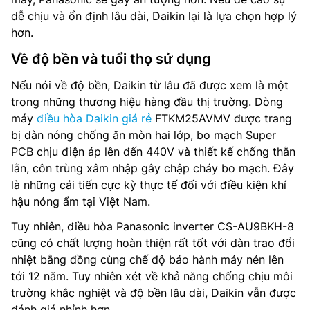
dễ chịu và ổn định lâu dài, Daikin lại là lựa chọn hợp lý
hơn.
Về độ bền và tuổi thọ sử dụng
Nếu nói về độ bền, Daikin từ lâu đã được xem là một
trong những thương hiệu hàng đầu thị trường. Dòng
máy
điều hòa Daikin giá rẻ
FTKM25AVMV được trang
bị dàn nóng chống ăn mòn hai lớp, bo mạch Super
PCB chịu điện áp lên đến 440V và thiết kế chống thằn
lằn, côn trùng xâm nhập gây chập cháy bo mạch. Đây
là những cải tiến cực kỳ thực tế đối với điều kiện khí
hậu nóng ẩm tại Việt Nam.
Tuy nhiên, điều hòa Panasonic inverter CS-AU9BKH-8
cũng có chất lượng hoàn thiện rất tốt với dàn trao đổi
nhiệt bằng đồng cùng chế độ bảo hành máy nén lên
tới 12 năm. Tuy nhiên xét về khả năng chống chịu môi
trường khắc nghiệt và độ bền lâu dài, Daikin vẫn được
đánh giá nhỉnh hơn.