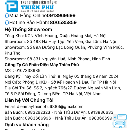
Mua Hàng Online:
0918969699
Hotline Bảo Hành:
1800585859
Hệ Thống Showroom
Tổng Kho: KCN Vĩnh Hoàng, Quận Hoàng Mai, Hà Nội
Showroom: Số 488 Hà Huy Tập, Yên Viên, Gia Lâm, Hà Nội
Showroom: Số 89A Đường Lạc Long Quân, Phường Vĩnh Phúc,
Phú Thọ
Showroom: Số 331 Nguyễn Huệ, Ninh Phong, Ninh Bình
Công Ty Cổ Phần Điện Máy Thiên Phú
MST: 0107333989
Đăng Ký Thay Đổi Lần Thứ: 8, Ngày 05 tháng 09 năm 2024
Nơi Cấp: Phòng DKKD - Sở Kế Hoạch và Đầu Tư TP Hà Nội
Địa Chỉ Trụ Sở: Số 2, Ngách 765/27, Đường Nguyễn Văn Linh,
Tổ 5 P.Sài Đồng, Q.Long Biên, TP.Hà Nội, Việt Nam
Liên hệ Với Chúng Tôi
Email:
dienmaythienphu6886@gmail.com
Bán Buôn:
0983262323
- Nhà Thầu Dự Án:
0913836633
Bán Buôn:
0983666996
- Nhà Thầu Dự Án:
0983666996
Dịch vụ khách hàng