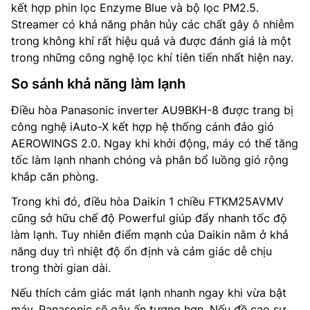
kết hợp phin lọc Enzyme Blue và bộ lọc PM2.5.
Streamer có khả năng phân hủy các chất gây ô nhiễm
trong không khí rất hiệu quả và được đánh giá là một
trong những công nghệ lọc khí tiên tiến nhất hiện nay.
So sánh khả năng làm lạnh
Điều hòa Panasonic inverter AU9BKH-8 được trang bị
công nghệ iAuto-X kết hợp hệ thống cánh đảo gió
AEROWINGS 2.0. Ngay khi khởi động, máy có thể tăng
tốc làm lạnh nhanh chóng và phân bổ luồng gió rộng
khắp căn phòng.
Trong khi đó, điều hòa Daikin 1 chiều FTKM25AVMV
cũng sở hữu chế độ Powerful giúp đẩy nhanh tốc độ
làm lạnh. Tuy nhiên điểm mạnh của Daikin nằm ở khả
năng duy trì nhiệt độ ổn định và cảm giác dễ chịu
trong thời gian dài.
Nếu thích cảm giác mát lạnh nhanh ngay khi vừa bật
máy, Panasonic sẽ gây ấn tượng hơn. Nếu đề cao sự