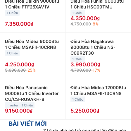
Điều Hòa Daikin 9000Btu
Điều Hòa Funiki 9000Btu
1 Chiều FTF25XAV1V
1 Chiều HSC09TMU
1 Chiều
1 Chiều
4.350.000
7.350.000
4.750.000
-8%
Điều Hòa Midea 9000Btu
Điều Hòa Nagakawa
1 Chiều MSAFII-10CRN8
9000Btu 1 Chiều NS-
C09R2T30
1 Chiều
1 Chiều
4.250.000
3.990.000
5.690.000
-25%
4.790.000
-17%
Điều Hòa Panasonic
Điều Hòa Midea 12000Btu
9000Btu 1 Chiều Inverter
1 Chiều MSAFII-13CRN8
CU/CS-RU9AKH-8
1 Chiều
Inverter
1 Chiều
9.150.000
5.250.000
BÀI VIẾT MỚI
7 Lý do nhà có trẻ con nên lắp điều hòa