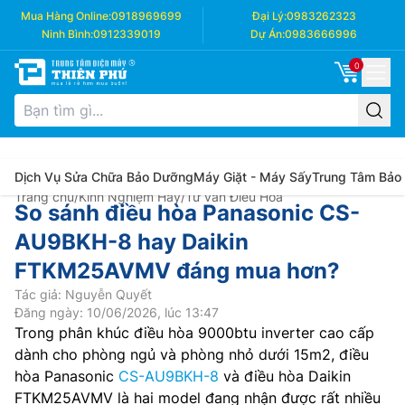
Mua Hàng Online:
0918969699
Đại Lý:
0983262323
Ninh Bình:
0912339019
Dự Án:
0983666996
0
Dịch Vụ Sửa Chữa Bảo Dưỡng
Máy Giặt - Máy Sấy
Trung Tâm Bảo
Trang chủ
/
Kinh Nghiệm Hay
/
Tư vấn Điều Hòa
So sánh điều hòa Panasonic CS-
AU9BKH-8 hay Daikin
FTKM25AVMV đáng mua hơn?
Tác giả: Nguyễn Quyết
Đăng ngày: 10/06/2026, lúc 13:47
Trong phân khúc điều hòa 9000btu inverter cao cấp
dành cho phòng ngủ và phòng nhỏ dưới 15m2, điều
hòa Panasonic
CS-AU9BKH-8
và điều hòa Daikin
FTKM25AVMV là hai model đang nhận được rất nhiều