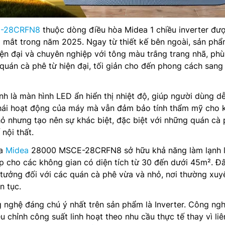
E-28CRFN8
thuộc dòng điều hòa Midea 1 chiều inverter đư
ra mắt trong năm 2025. Ngay từ thiết kế bên ngoài, sản ph
ện đại và chuyên nghiệp với tông màu trắng trang nhã, ph
quán cà phê từ hiện đại, tối giản cho đến phong cách sang
nh là màn hình LED ẩn hiển thị nhiệt độ, giúp người dùng d
thái hoạt động của máy mà vẫn đảm bảo tính thẩm mỹ cho 
nhỏ nhưng tạo nên sự khác biệt, đặc biệt với những quán cà
 nội thất.
òa
Midea
28000 MSCE-28CRFN8 sở hữu khả năng làm lạnh l
 cho các không gian có diện tích từ 30 đến dưới 45m². Đâ
tưởng đối với các quán cà phê vừa và nhỏ, nơi thường xuy
n tục.
 nghệ đáng chú ý nhất trên sản phẩm là Inverter. Công ng
 chỉnh công suất linh hoạt theo nhu cầu thực tế thay vì liê