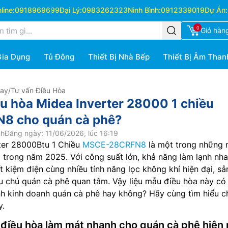
ine:
0918969699
Đại Lý:
0983262323
Ninh Bình:
0912339019
Dự Án:
0
Giỏ hàn
Gia Dụng
Tủ Đông
Thiết Bị Nhà Bếp
Thiết Bị Âm Than
Hay
/
Tư vấn Điều Hòa
ều hòa Midea Inverter 28000 1 chiều
8 cho quán cà phê?
nh
Đăng ngày: 11/06/2026, lúc 16:19
ter 28000Btu 1 Chiều
MSCE-28CRFN8
là một trong những 
 trong năm 2025. Với công suất lớn, khả năng làm lạnh nha
t kiệm điện cùng nhiều tính năng lọc không khí hiện đại, sả
 chủ quán cà phê quan tâm. Vậy liệu mẫu điều hòa này có
h kinh doanh quán cà phê hay không? Hãy cùng tìm hiểu chi
y.
điều hòa làm mát nhanh cho quán cà phê hiện