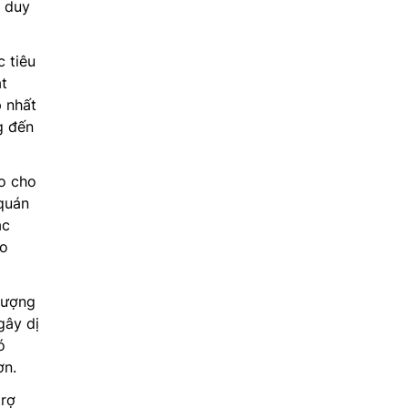
 duy
c tiêu
ạt
p nhất
g đến
o cho
quán
ặc
ao
lượng
gây dị
ó
ơn.
trợ