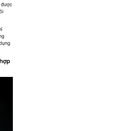
g được
ôi
hỉ
ng
 dụng
 hợp