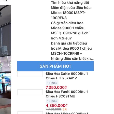
Tìm hiểu khả năng tiết
kiệm điện của điều hòa
Midea 18000 MSPT-
19CRFN8
Có gì trên điều hòa
Midea 9000 1 chiều
MSFQ-09CRN8 giá chỉ
hơn 4 triệu?
Đánh giá chi tiết điều
hòa Midea 9000 1 chiều
MSCH-10CRFN8 –
Những điều cần biết khi
mua
SẢN PHẨM HOT
Điều Hòa Daikin 9000Btu 1
Chiều FTF25XAV1V
1 Chiều
7.350.000
Điều Hòa Funiki 9000Btu 1
Chiều HSC09TMU
1 Chiều
4.350.000
4.750.000
-8%
Điều Hòa Midea 9000Btu 1