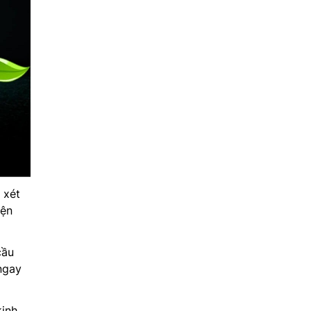
 xét
iện
cầu
ngay
kinh