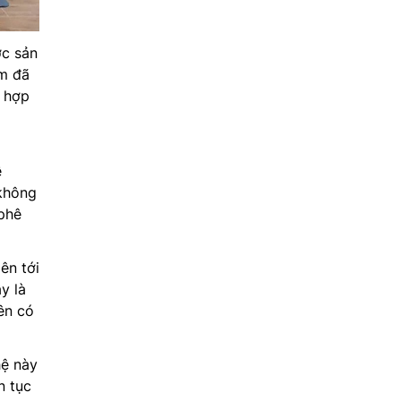
ợc sản
ẩm đã
ù hợp
ễ
không
 phê
ên tới
y là
ên có
hệ này
n tục