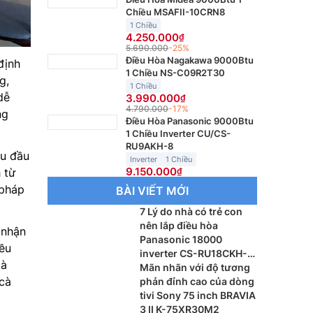
Chiều MSAFII-10CRN8
1 Chiều
4.250.000
5.690.000
-25%
Điều Hòa Nagakawa 9000Btu
định
1 Chiều NS-C09R2T30
g,
1 Chiều
dễ
3.990.000
4.790.000
-17%
ng
Điều Hòa Panasonic 9000Btu
1 Chiều Inverter CU/CS-
RU9AKH-8
ầu đầu
Inverter
1 Chiều
9.150.000
 từ
 pháp
BÀI VIẾT MỚI
7 Lý do nhà có trẻ con
nên lắp điều hòa
 nhận
Panasonic 18000
iều
inverter CS-RU18CKH-
là
8BD
Mãn nhãn với độ tương
cà
phản đỉnh cao của dòng
tivi Sony 75 inch BRAVIA
3 II K-75XR30M2