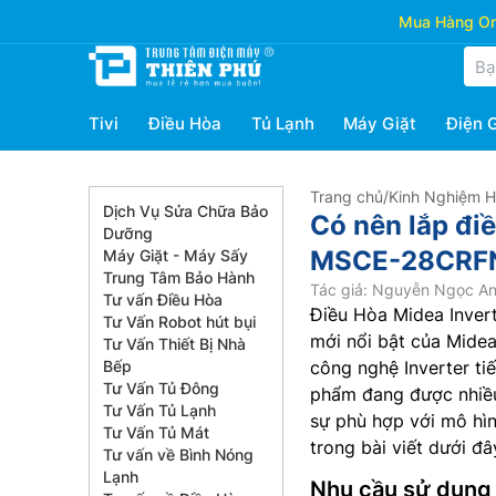
Mua Hàng Onl
Tivi
Điều Hòa
Tủ Lạnh
Máy Giặt
Điện 
Trang chủ
/
Kinh Nghiệm 
Dịch Vụ Sửa Chữa Bảo
Có nên lắp đi
Dưỡng
MSCE-28CRFN
Máy Giặt - Máy Sấy
Trung Tâm Bảo Hành
Tác giả: Nguyễn Ngọc A
Tư vấn Điều Hòa
Điều Hòa Midea Inver
Tư Vấn Robot hút bụi
mới nổi bật của Midea
Tư Vấn Thiết Bị Nhà
Bếp
công nghệ Inverter tiế
Tư Vấn Tủ Đông
phẩm đang được nhiều
Tư Vấn Tủ Lạnh
sự phù hợp với mô hìn
Tư Vấn Tủ Mát
trong bài viết dưới đâ
Tư vấn về Bình Nóng
Lạnh
Nhu cầu sử dụng 