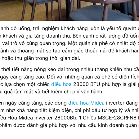
oanh đồ uống, trải nghiệm khách hàng luôn là yếu tố quyết 
 khách và gia tăng doanh thu. Bên cạnh chất lượng đồ uốn
vai trò vô cùng quan trọng. Một quán cà phê có nhiệt độ 
 lành và thoáng mát sẽ tạo cảm giác thoải mái để khách hà
 hoặc thư giãn trong thời gian dài.
, thời tiết nắng nóng kéo dài trong nhiều tháng khiến nhu c
gày càng tăng cao. Đối với những quán cà phê có diện tích
ệc lựa chọn một chiếc
điều hòa
28000 BTU phù hợp là giải
u quả làm mát và tiết kiệm chi phí vận hành.
iện ngày càng tăng, các dòng
điều hòa Midea
inverter đang
m nhờ khả năng tiết kiệm điện, chi phí đầu tư hợp lý và nh
Điều Hòa Midea Inverter 28000Btu 1 Chiều MSCE-28CRFN8 
phẩm được đánh giá phù hợp với nhu cầu kinh doanh quán 