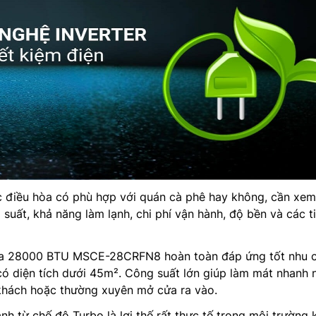
c điều hòa có phù hợp với quán cà phê hay không, cần xem
 suất, khả năng làm lạnh, chi phí vận hành, độ bền và các t
hòa 28000 BTU MSCE-28CRFN8 hoàn toàn đáp ứng tốt nhu 
ó diện tích dưới 45m². Công suất lớn giúp làm mát nhanh 
 khách hoặc thường xuyên mở cửa ra vào.
h từ chế độ Turbo là lợi thế rất thực tế trong môi trường 