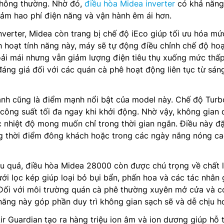
 thông thường. Nhờ đó,
điều hòa Midea inverter
có khả năng
giảm hao phí điện năng và vận hành êm ái hơn.
verter, Midea còn trang bị chế độ iEco giúp tối ưu hóa mứ
ch hoạt tính năng này, máy sẽ tự động điều chỉnh chế độ ho
oải mái nhưng vẫn giảm lượng điện tiêu thụ xuống mức thấ
 đáng giá đối với các quán cà phê hoạt động liên tục từ sán
anh cũng là điểm mạnh nổi bật của model này. Chế độ Turb
ông suất tối đa ngay khi khởi động. Nhờ vậy, không gian 
 nhiệt độ mong muốn chỉ trong thời gian ngắn. Điều này đ
ng thời điểm đông khách hoặc trong các ngày nắng nóng c
ệu quả, điều hòa Midea 28000 còn được chú trọng về chất 
ưới lọc kép giúp loại bỏ bụi bẩn, phấn hoa và các tác nhân 
 Đối với môi trường quán cà phê thường xuyên mở cửa và c
 năng này góp phần duy trì không gian sạch sẽ và dễ chịu h
ir Guardian tạo ra hàng triệu ion âm và ion dương giúp hỗ 