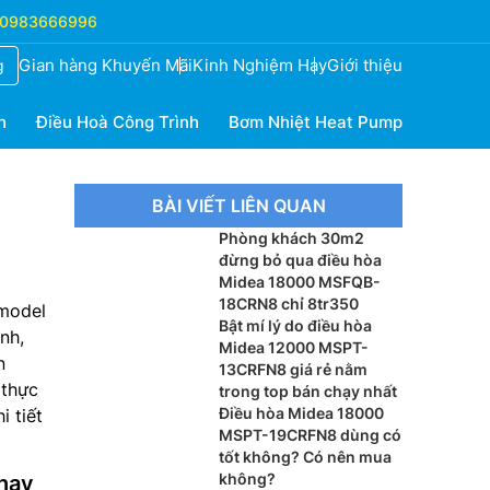
0983666996
Gian hàng Khuyến Mãi
Kinh Nghiệm Hay
Giới thiệu
g
h
Điều Hoà Công Trình
Bơm Nhiệt Heat Pump
BÀI VIẾT LIÊN QUAN
Phòng khách 30m2
đừng bỏ qua điều hòa
Midea 18000 MSFQB-
18CRN8 chỉ 8tr350
model
Bật mí lý do điều hòa
nh,
Midea 12000 MSPT-
n
13CRFN8 giá rẻ nằm
 thực
trong top bán chạy nhất
Điều hòa Midea 18000
 tiết
MSPT-19CRFN8 dùng có
tốt không? Có nên mua
không?
 nay