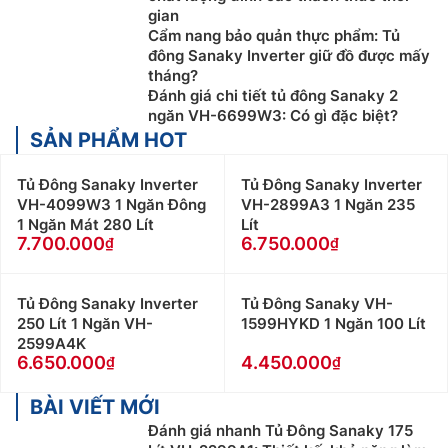
gian
Cẩm nang bảo quản thực phẩm: Tủ
đông Sanaky Inverter giữ đồ được mấy
tháng?
Đánh giá chi tiết tủ đông Sanaky 2
ngăn VH-6699W3: Có gì đặc biệt?
SẢN PHẨM HOT
Tủ Đông Sanaky Inverter
Tủ Đông Sanaky Inverter
VH-4099W3 1 Ngăn Đông
VH-2899A3 1 Ngăn 235
1 Ngăn Mát 280 Lít
Lít
7.700.000
6.750.000
Tủ Đông Sanaky Inverter
Tủ Đông Sanaky VH-
250 Lít 1 Ngăn VH-
1599HYKD 1 Ngăn 100 Lít
2599A4K
6.650.000
4.450.000
BÀI VIẾT MỚI
Đánh giá nhanh Tủ Đông Sanaky 175