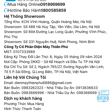
Mua Hàng Online:
0918969699
Hotline Bảo Hành:
1800585859
Hệ Thống Showroom
Tổng Kho: KCN Vĩnh Hoàng, Quận Hoàng Mai, Hà Nội
Showroom: Số 488 Hà Huy Tập, Yên Viên, Gia Lâm, Hà Nội
Showroom: Số 89A Đường Lạc Long Quân, Phường Vĩnh Phúc,
Phú Thọ
Showroom: Số 331 Nguyễn Huệ, Ninh Phong, Ninh Bình
Công Ty Cổ Phần Điện Máy Thiên Phú
MST: 0107333989
Đăng Ký Thay Đổi Lần Thứ: 8, Ngày 05 tháng 09 năm 2024
Nơi Cấp: Phòng DKKD - Sở Kế Hoạch và Đầu Tư TP Hà Nội
Địa Chỉ Trụ Sở: Số 2, Ngách 765/27, Đường Nguyễn Văn Linh,
Tổ 5 P.Sài Đồng, Q.Long Biên, TP.Hà Nội, Việt Nam
Liên hệ Với Chúng Tôi
Email:
dienmaythienphu6886@gmail.com
Bán Buôn:
0983262323
- Nhà Thầu Dự Án:
0913836633
Bán Buôn:
0983666996
- Nhà Thầu Dự Án:
0983666996
Dịch vụ khách hàng
Phương Thức Mua Hàng
Hình Thức Thanh Toán