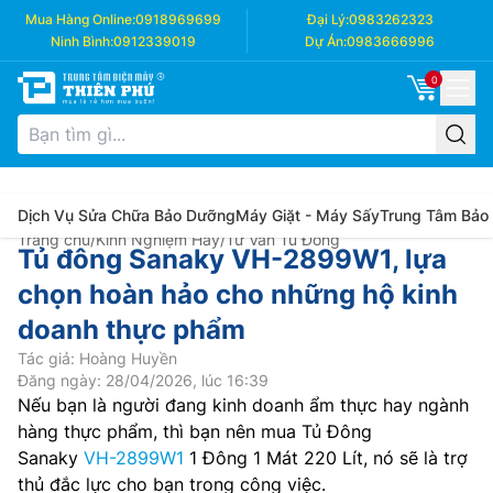
Mua Hàng Online:
0918969699
Đại Lý:
0983262323
Ninh Bình:
0912339019
Dự Án:
0983666996
0
Dịch Vụ Sửa Chữa Bảo Dưỡng
Máy Giặt - Máy Sấy
Trung Tâm Bảo
Trang chủ
/
Kinh Nghiệm Hay
/
Tư Vấn Tủ Đông
Tủ đông Sanaky VH-2899W1, lựa
chọn hoàn hảo cho những hộ kinh
doanh thực phẩm
Tác giả: Hoàng Huyền
Đăng ngày: 28/04/2026, lúc 16:39
Nếu bạn là người đang kinh doanh ẩm thực hay ngành
hàng thực phẩm, thì bạn nên mua Tủ Đông
Sanaky
VH-2899W1
1 Đông 1 Mát 220 Lít, nó sẽ là trợ
thủ đắc lực cho bạn trong công việc.