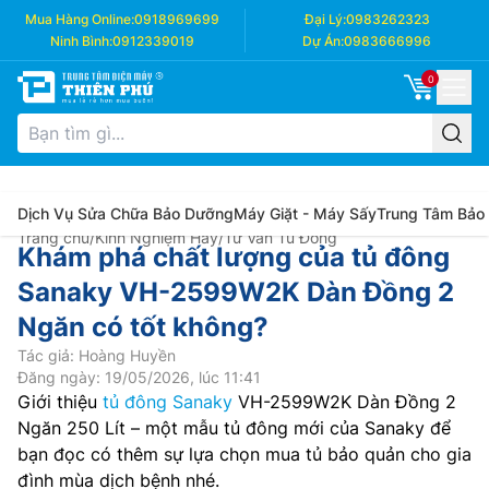
Mua Hàng Online:
0918969699
Đại Lý:
0983262323
Ninh Bình:
0912339019
Dự Án:
0983666996
0
Dịch Vụ Sửa Chữa Bảo Dưỡng
Máy Giặt - Máy Sấy
Trung Tâm Bảo
Trang chủ
/
Kinh Nghiệm Hay
/
Tư Vấn Tủ Đông
Khám phá chất lượng của tủ đông
Sanaky VH-2599W2K Dàn Đồng 2
Ngăn có tốt không?
Tác giả: Hoàng Huyền
Đăng ngày: 19/05/2026, lúc 11:41
Giới thiệu
tủ đông Sanaky
VH-2599W2K Dàn Đồng 2
Ngăn 250 Lít – một mẫu tủ đông mới của Sanaky để
bạn đọc có thêm sự lựa chọn mua tủ bảo quản cho gia
đình mùa dịch bệnh nhé.