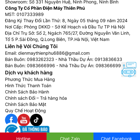
Showroom: Số 331 Nguyễn Huệ, Ninh Phong, Ninh Bình
Công Ty Cổ Phần Điện Máy Thiên Phú
MST: 0107333989
Đăng Ký Thay Đổi Lần Thứ: 8, Ngày 05 tháng 09 năm 2024
Nơi Cấp: Phòng DKKD - Sở Kế Hoạch và Đầu Tư TP Hà Nội
Địa Chỉ Trụ Sở: Số 2, Ngách 765/27, Đường Nguyễn Văn Linh,
Tổ 5 P.Sài Đồng, Q.Long Biên, TP.Hà Nội, Việt Nam
Liên hệ Với Chúng Tôi
Email:
dienmaythienphu6886@gmail.com
Bán Buôn:
0983262323
- Nhà Thầu Dự Án:
0913836633
Bán Buôn:
0983666996
- Nhà Thầu Dự Án:
0983666996
Dịch vụ khách hàng
Phương Thức Mua Hàng
Hình Thức Thanh Toán
Chính Sách Bảo Hành
Chính sách Đổi – Trả hàng hóa
Chính Sách Bảo Mật
Quy Chế Hoạt Động
Hotline
Chat Zalo
Chat Facebook