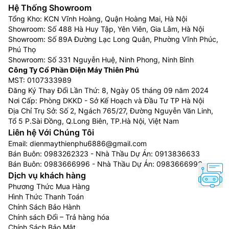
Hệ Thống Showroom
Tổng Kho: KCN Vĩnh Hoàng, Quận Hoàng Mai, Hà Nội
Showroom: Số 488 Hà Huy Tập, Yên Viên, Gia Lâm, Hà Nội
Showroom: Số 89A Đường Lạc Long Quân, Phường Vĩnh Phúc,
Phú Thọ
Showroom: Số 331 Nguyễn Huệ, Ninh Phong, Ninh Bình
Công Ty Cổ Phần Điện Máy Thiên Phú
MST: 0107333989
Đăng Ký Thay Đổi Lần Thứ: 8, Ngày 05 tháng 09 năm 2024
Nơi Cấp: Phòng DKKD - Sở Kế Hoạch và Đầu Tư TP Hà Nội
Địa Chỉ Trụ Sở: Số 2, Ngách 765/27, Đường Nguyễn Văn Linh,
Tổ 5 P.Sài Đồng, Q.Long Biên, TP.Hà Nội, Việt Nam
Liên hệ Với Chúng Tôi
Email:
dienmaythienphu6886@gmail.com
Bán Buôn:
0983262323
- Nhà Thầu Dự Án:
0913836633
Bán Buôn:
0983666996
- Nhà Thầu Dự Án:
0983666996
Dịch vụ khách hàng
Phương Thức Mua Hàng
Hình Thức Thanh Toán
Chính Sách Bảo Hành
Chính sách Đổi – Trả hàng hóa
Chính Sách Bảo Mật