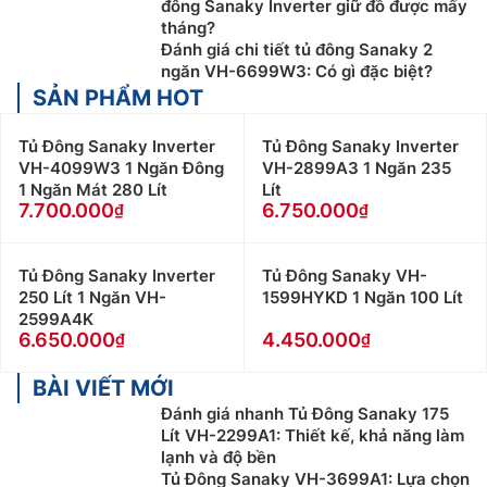
đông Sanaky Inverter giữ đồ được mấy
tháng?
Đánh giá chi tiết tủ đông Sanaky 2
ngăn VH-6699W3: Có gì đặc biệt?
SẢN PHẨM HOT
Tủ Đông Sanaky Inverter
Tủ Đông Sanaky Inverter
VH-4099W3 1 Ngăn Đông
VH-2899A3 1 Ngăn 235
1 Ngăn Mát 280 Lít
Lít
7.700.000
6.750.000
Tủ Đông Sanaky Inverter
Tủ Đông Sanaky VH-
250 Lít 1 Ngăn VH-
1599HYKD 1 Ngăn 100 Lít
2599A4K
6.650.000
4.450.000
BÀI VIẾT MỚI
Đánh giá nhanh Tủ Đông Sanaky 175
Lít VH-2299A1: Thiết kế, khả năng làm
lạnh và độ bền
Tủ Đông Sanaky VH-3699A1: Lựa chọn