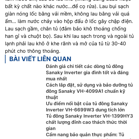
bất kỳ chất nào khác nước…để cọ rửa). Lau bụi sạch
giàn nóng lốc bằng vải mềm, không lau bằng vải quá
ẩm… làm nước chảy vào hộp đấu ở lốc gây chập điện.
Lau sạch gầm, chân tủ (đảm bảo khô thoáng chống
han gỉ và chuột bọ). Sau khi lau sạch trong và ngoài tủ
lạnh phải lau khô ở khe rãnh và mở của tủ từ 30-40
phút cho thông thoáng.
BÀI VIẾT LIÊN QUAN
Đánh giá chi tiết các dòng tủ đông
Sanaky Inverter gia đình tốt và đáng
mua nhất
Cách lắp đặt, sử dụng và bảo dưỡng tủ
đông Sanaky VH-4099A1 chuẩn kỹ
thuật
Ưu điểm nổi bật của tủ đông Sanaky
Inverter VH-6699W3 dung tích lớn
Tủ đông Sanaky Inverter VH-1399HY3
chất lượng đỉnh cao thách thức thời
gian
Cẩm nang bảo quản thực phẩm: Tủ