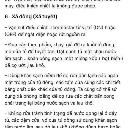
máy, điều khiển nhiệt là không được phép.
6 . Xả đông (Xả tuyết)
– Vặn nút điểu chỉnh Thermostar từ vị trí (ON) hoặc
(OFF) để ngắt điện hoặc rút nguồn ra.
– Đưa các thực phẩm, khay, giá đỡ ra khỏi tủ đông,
mở cửa tủ để tuyết tan. Đặt cạnh tủ một chậu nước
ấm sạch …khăn bông sạch ,một miếng xốp ( bọt biển )
để cọ ướt ,lau khô.
– Dùng khăn sạch mềm để cọ rửa dàn lạnh các ngăn
mặt trong của tủ đông, các tấm cửa cùng các chi tiết
bằng chất dẻo khác của tủ đông. Ta cũng có thể sử
dụng xà phòng loãng để cọ rửa các chất bẩn xong
phải tráng lại bằng nước sạch và lau khô.
– Khi cọ rửa tránh tình trạng để nước đọng lại ở đáy
tủ, các đệm cửa, vỏ của tủ đông sử dụng khăn sạch
tẩm nước ấm, sau đó lau khô (không dùng bazo hoặc