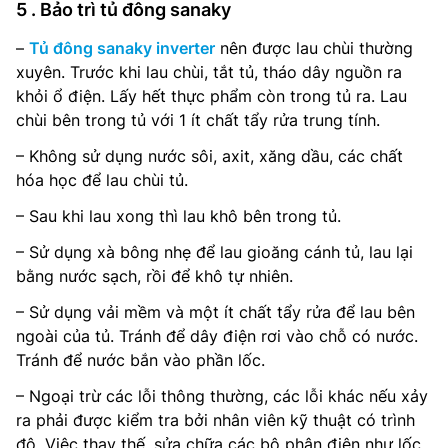
5 . Bảo trì tủ đông sanaky
–
Tủ đông sanaky inverter
nên được lau chùi thường
xuyên. Trước khi lau chùi, tắt tủ, tháo dây nguồn ra
khỏi ổ điện. Lấy hết thực phẩm còn trong tủ ra. Lau
chùi bên trong tủ với 1 ít chất tẩy rửa trung tính.
– Không sử dụng nước sôi, axit, xăng dầu, các chất
hóa học để lau chùi tủ.
– Sau khi lau xong thì lau khô bên trong tủ.
– Sử dụng xà bông nhẹ để lau gioăng cánh tủ, lau lại
bằng nước sạch, rồi để khô tự nhiên.
– Sử dụng vải mềm và một ít chất tẩy rửa để lau bên
ngoài của tủ. Tránh để dây điện rơi vào chỗ có nước.
Tránh để nước bắn vào phần lốc.
– Ngoại trừ các lỗi thông thường, các lỗi khác nếu xảy
ra phải được kiểm tra bởi nhân viên kỹ thuật có trình
độ. Việc thay thế, sửa chữa các bộ phận điện như lốc