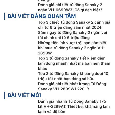
Đánh giá chi tiết tủ đông Sanaky 2
ngăn VH-6699W3: Có gì đặc biệt?
BÀI VIẾT ĐÁNG QUAN TÂM
Ngoài ra,
tủ đông
Sanaky dàn đồng VH-2899W1 này
Top 3 chiếc tủ đông Sanaky 2 cánh giá
có nhiệt độ làm lạnh của từng ngăn là ngăn đông :
chỉ từ 6 triệu đáng sắm nhất 2024
0oC~ -18oC; ngăn mát: 0oC ~ 10oC. Hơn nữa, tủ sử
Sắm ngay tủ đông Sanaky 2 ngăn với
dụng gas R600a giúp làm lạnh ổn định và thân thiện
tài chính chỉ từ 6 triệu đồng
Những tiện ích vượt trội bạn cần biết
với môi trường.
khi mua tủ đông Sanaky 2 ngăn VH-
2899W1
Top 3 tủ đông Sanaky tiết kiệm điện
làm đông nhanh nhất mà bạn nên tham
khảo
Top 3 tủ đông Sanaky khoảng dưới 10
triệu tốt nhất bạn đáng sở hữu
Đánh giá chi tiết chất lượng Tủ Đông
Sanaky VH-2899W1 220 lít
BÀI VIẾT MỚI
Đánh giá nhanh Tủ Đông Sanaky 175
Lít VH-2299A1: Thiết kế, khả năng làm
lạnh và độ bền