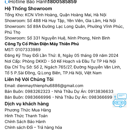
Hotline Bảo Hành:
1800585859
Hệ Thống Showroom
Tổng Kho: KCN Vĩnh Hoàng, Quận Hoàng Mai, Hà Nội
Showroom: Số 488 Hà Huy Tập, Yên Viên, Gia Lâm, Hà Nội
Showroom: Số 89A Đường Lạc Long Quân, Phường Vĩnh Phúc,
Phú Thọ
Showroom: Số 331 Nguyễn Huệ, Ninh Phong, Ninh Bình
Công Ty Cổ Phần Điện Máy Thiên Phú
MST: 0107333989
Đăng Ký Thay Đổi Lần Thứ: 8, Ngày 05 tháng 09 năm 2024
Nơi Cấp: Phòng DKKD - Sở Kế Hoạch và Đầu Tư TP Hà Nội
Địa Chỉ Trụ Sở: Số 2, Ngách 765/27, Đường Nguyễn Văn Linh,
Tổ 5 P.Sài Đồng, Q.Long Biên, TP.Hà Nội, Việt Nam
Liên hệ Với Chúng Tôi
Email:
dienmaythienphu6886@gmail.com
Bán Buôn:
0983262323
- Nhà Thầu Dự Án:
0913836633
Bán Buôn:
0983666996
- Nhà Thầu Dự Án:
0983666996
Dịch vụ khách hàng
Phương Thức Mua Hàng
Hình Thức Thanh Toán
Chính Sách Bảo Hành
Chính sách Đổi – Trả hàng hóa