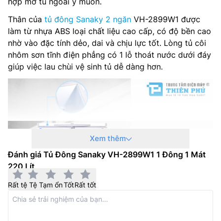
hợp mở tủ ngoài ý muốn.
Thân của
tủ đông Sanaky 2 ngăn
VH-2899W1 được
làm từ nhựa ABS loại chất liệu cao cấp, có độ bền cao
nhờ vào đặc tính dẻo, dai và chịu lực tốt. Lòng tủ côi
nhôm sơn tĩnh điện phẳng có 1 lỗ thoát nước dưới đáy
giúp việc lau chùi vệ sinh tủ dễ dàng hơn.
Xem thêm
Đánh giá Tủ Đông Sanaky VH-2899W1 1 Đông 1 Mát
220 Lít
Rất tệ
Tệ
Tạm ổn
Tốt
Rất tốt
Hệ thống máy của tủ bảo quản đông hãng Sanaky