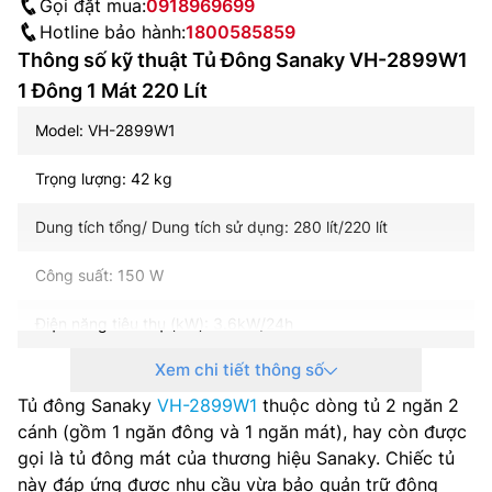
Gọi đặt mua:
0918969699
Hotline bảo hành:
1800585859
Thông số kỹ thuật Tủ Đông Sanaky VH-2899W1
1 Đông 1 Mát 220 Lít
Model: VH-2899W1
Trọng lượng: 42 kg
Dung tích tổng/ Dung tích sử dụng: 280 lít/220 lít
Công suất: 150 W
Điện năng tiêu thụ (kW): 3.6kW/24h
Xem chi tiết thông số
Loại tủ: Tủ đông 2 ngăn 2 cánh dàn đồng
Tủ đông Sanaky
VH-2899W1
thuộc dòng tủ 2 ngăn 2
Số cửa: 2 Cửa
cánh (gồm 1 ngăn đông và 1 ngăn mát), hay còn được
gọi là tủ đông mát của thương hiệu Sanaky. Chiếc tủ
Số ngăn: 2 Ngăn
này đáp ứng được nhu cầu vừa bảo quản trữ đông