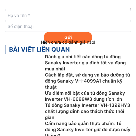
được sản xuất theo dây chuyền công nghệ Nhật Bản,
nên tủ vận ảnh rất êm ái, không gây ồn, độ bền cao,
chân tủ được thiết kế 4 bánh xe chịu lực dễ dàng di
chuyển.
Tủ đông Sanaky 2 ngăn 2 cánh VH-
2899W1
có dung
Gửi
tích tổng là 280 lít và dung tích sử dụng là 220 lít. Bên
Hiện chưa có đánh giá nào!
cạnh đó, tủ đông được trang bị dàn lạnh bằng đồng
BÀI VIẾT LIÊN QUAN
cho khả năng làm lạnh nhanh và sâu hơn so với dàn
Đánh giá chi tiết các dòng tủ đông
nhôm, cùng với quạt đảo nhiệt giúp hơi lạnh lan đều và
Sanaky Inverter gia đình tốt và đáng
mua nhất
ổn định xung quanh tủ.
Cách lắp đặt, sử dụng và bảo dưỡng tủ
đông Sanaky VH-4099A1 chuẩn kỹ
thuật
Ưu điểm nổi bật của tủ đông Sanaky
Inverter VH-6699W3 dung tích lớn
Tủ đông Sanaky Inverter VH-1399HY3
chất lượng đỉnh cao thách thức thời
gian
Cẩm nang bảo quản thực phẩm: Tủ
đông Sanaky Inverter giữ đồ được mấy
tháng?