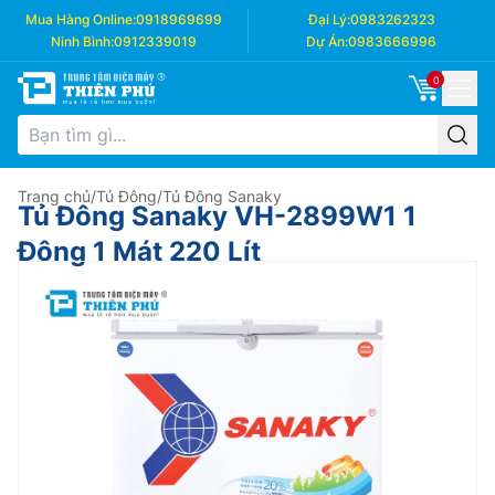
Mua Hàng Online:
0918969699
Đại Lý:
0983262323
Ninh Bình:
0912339019
Dự Án:
0983666996
0
Trang chủ
/
Tủ Đông
/
Tủ Đông Sanaky
Tủ Đông Sanaky VH-2899W1 1
Đông 1 Mát 220 Lít