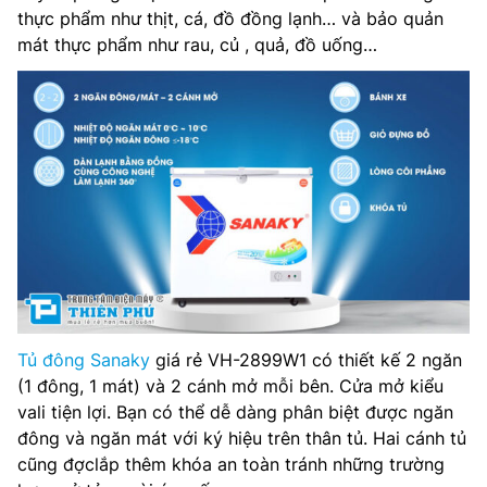
thực phẩm như thịt, cá, đồ đồng lạnh… và bảo quản
Nhiệt độ (°C): -18 độ C ~ 10 độ C
mát thực phẩm như rau, củ , quả, đồ uống…
Gas sử dụng: R600a
Làm lạnh nhanh: có
Khóa an toàn: Có
Hãng sản xuất: Sanaky
Xuất xứ: Chính hãng
Bảo hành: 24 Tháng
Tủ đông Sanaky
giá rẻ VH-2899W1 có thiết kế 2 ngăn
Kích thước tủ (RxSxC): 1080 x 620 x 845(mm)
(1 đông, 1 mát) và 2 cánh mở mỗi bên. Cửa mở kiểu
vali tiện lợi. Bạn có thể dễ dàng phân biệt được ngăn
đông và ngăn mát với ký hiệu trên thân tủ. Hai cánh tủ
cũng đợclắp thêm khóa an toàn tránh những trường