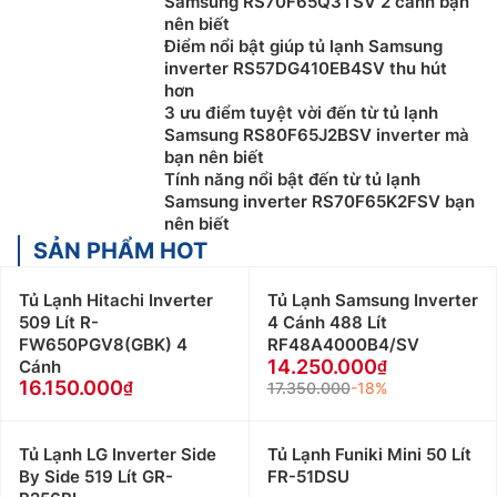
Samsung RS70F65Q3TSV 2 cánh bạn
nên biết
Điểm nổi bật giúp tủ lạnh Samsung
inverter RS57DG410EB4SV thu hút
hơn
3 ưu điểm tuyệt vời đến từ tủ lạnh
Samsung RS80F65J2BSV inverter mà
bạn nên biết
Tính năng nổi bật đến từ tủ lạnh
Samsung inverter RS70F65K2FSV bạn
nên biết
SẢN PHẨM HOT
Tủ Lạnh Hitachi Inverter
Tủ Lạnh Samsung Inverter
509 Lít R-
4 Cánh 488 Lít
FW650PGV8(GBK) 4
RF48A4000B4/SV
14.250.000
Cánh
16.150.000
17.350.000
-18%
Tủ Lạnh LG Inverter Side
Tủ Lạnh Funiki Mini 50 Lít
By Side 519 Lít GR-
FR-51DSU