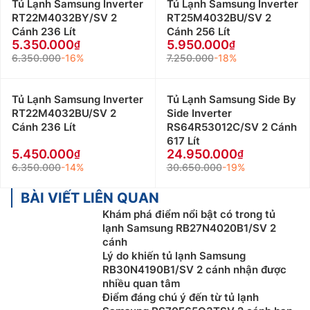
Tủ Lạnh Samsung Inverter
Tủ Lạnh Samsung Inverter
RT22M4032BY/SV 2
RT25M4032BU/SV 2
Cánh 236 Lít
Cánh 256 Lít
5.350.000
5.950.000
6.350.000
-16%
7.250.000
-18%
Tủ Lạnh Samsung Inverter
Tủ Lạnh Samsung Side By
RT22M4032BU/SV 2
Side Inverter
Cánh 236 Lít
RS64R53012C/SV 2 Cánh
617 Lít
5.450.000
24.950.000
6.350.000
-14%
30.650.000
-19%
BÀI VIẾT LIÊN QUAN
Khám phá điểm nổi bật có trong tủ
lạnh Samsung RB27N4020B1/SV 2
cánh
Lý do khiến tủ lạnh Samsung
RB30N4190B1/SV 2 cánh nhận được
nhiều quan tâm
Điểm đáng chú ý đến từ tủ lạnh