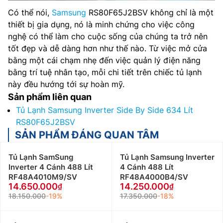
Có thể nói,
Samsung
RS80F65J2BSV không chỉ là một
thiết bị gia dụng, nó là minh chứng cho việc công
nghệ có thể làm cho cuộc sống của chúng ta trở nên
tốt đẹp và dễ dàng hơn như thế nào. Từ việc mở cửa
bằng một cái chạm nhẹ đến việc quản lý điện năng
bằng trí tuệ nhân tạo, mỗi chi tiết trên chiếc tủ lạnh
này đều hướng tới sự hoàn mỹ.
Sản phẩm liên quan
Tủ Lạnh Samsung Inverter Side By Side 634 Lít
RS80F65J2BSV
SẢN PHẨM ĐÁNG QUAN TÂM
Tủ Lạnh SamSung
Tủ Lạnh Samsung Inverter
Inverter 4 Cánh 488 Lít
4 Cánh 488 Lít
RF48A4010M9/SV
RF48A4000B4/SV
14.650.000
14.250.000
18.150.000
-19%
17.350.000
-18%