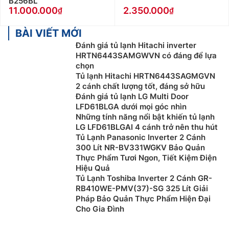
B256BL
11.000.000
2.350.000
BÀI VIẾT MỚI
Đánh giá tủ lạnh Hitachi inverter
HRTN6443SAMGWVN có đáng để lựa
chọn
Tủ lạnh Hitachi HRTN6443SAGMGVN
2 cánh chất lượng tốt, đáng sở hữu
Đánh giá tủ lạnh LG Multi Door
LFD61BLGA dưới mọi góc nhìn
Những tính năng nổi bật khiến tủ lạnh
LG LFD61BLGAI 4 cánh trở nên thu hút
Tủ Lạnh Panasonic Inverter 2 Cánh
300 Lít NR-BV331WGKV Bảo Quản
Thực Phẩm Tươi Ngon, Tiết Kiệm Điện
Hiệu Quả
Tủ Lạnh Toshiba Inverter 2 Cánh GR-
RB410WE-PMV(37)-SG 325 Lít Giải
Pháp Bảo Quản Thực Phẩm Hiện Đại
Cho Gia Đình