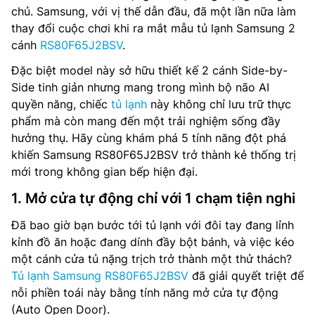
chủ. Samsung, với vị thế dẫn đầu, đã một lần nữa làm
thay đổi cuộc chơi khi ra mắt mẫu tủ lạnh Samsung 2
cánh
RS80F65J2BSV
.
Đặc biệt model này sở hữu thiết kế 2 cánh Side-by-
Side tinh giản nhưng mang trong mình bộ não AI
quyền năng, chiếc
tủ lạnh
này không chỉ lưu trữ thực
phẩm mà còn mang đến một trải nghiệm sống đầy
hưởng thụ. Hãy cùng khám phá 5 tính năng đột phá
khiến Samsung RS80F65J2BSV trở thành kẻ thống trị
mới trong không gian bếp hiện đại.
1. Mở cửa tự động chỉ với 1 chạm tiện nghi
Đã bao giờ bạn bước tới tủ lạnh với đôi tay đang lỉnh
kỉnh đồ ăn hoặc đang dính đầy bột bánh, và việc kéo
một cánh cửa tủ nặng trịch trở thành một thử thách?
Tủ lạnh Samsung RS80F65J2BSV
đã giải quyết triệt để
nỗi phiền toái này bằng tính năng mở cửa tự động
(Auto Open Door).