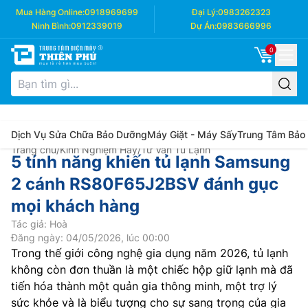
Mua Hàng Online:
0918969699
Đại Lý:
0983262323
Ninh Bình:
0912339019
Dự Án:
0983666996
0
Dịch Vụ Sửa Chữa Bảo Dưỡng
Máy Giặt - Máy Sấy
Trung Tâm Bảo
Trang chủ
/
Kinh Nghiệm Hay
/
Tư Vấn Tủ Lạnh
5 tính năng khiến tủ lạnh Samsung
2 cánh RS80F65J2BSV đánh gục
mọi khách hàng
Tác giả: Hoà
Đăng ngày: 04/05/2026, lúc 00:00
Trong thế giới công nghệ gia dụng năm 2026, tủ lạnh
không còn đơn thuần là một chiếc hộp giữ lạnh mà đã
tiến hóa thành một quản gia thông minh, một trợ lý
sức khỏe và là biểu tượng cho sự sang trọng của gia