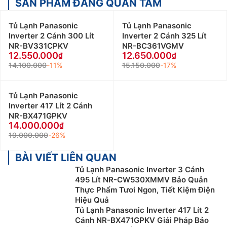
SẢN PHẨM ĐÁNG QUAN TÂM
Tủ Lạnh Panasonic
Tủ Lạnh Panasonic
Inverter 2 Cánh 300 Lít
Inverter 2 Cánh 325 Lít
NR-BV331CPKV
NR-BC361VGMV
12.550.000
12.650.000
14.100.000
-11%
15.150.000
-17%
Tủ Lạnh Panasonic
Inverter 417 Lít 2 Cánh
NR-BX471GPKV
14.000.000
19.000.000
-26%
BÀI VIẾT LIÊN QUAN
Tủ Lạnh Panasonic Inverter 3 Cánh
495 Lít NR-CW530XMMV Bảo Quản
Thực Phẩm Tươi Ngon, Tiết Kiệm Điện
Hiệu Quả
Tủ Lạnh Panasonic Inverter 417 Lít 2
Cánh NR-BX471GPKV Giải Pháp Bảo