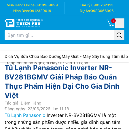
Mua Hàng Online:
0918969699
Đại Lý:
0983262323
Ninh Bình:
0912339019
Dự Án:
0983666996
0
Dịch Vụ Sửa Chữa Bảo Dưỡng
Máy Giặt - Máy Sấy
Trung Tâm Bảo
Trang chủ
/
Kinh Nghiệm Hay
/
Tư Vấn Tủ Lạnh
Tủ Lạnh Panasonic Inverter NR-
BV281BGMV Giải Pháp Bảo Quản
Thực Phẩm Hiện Đại Cho Gia Đình
Việt
Tác giả: Diễm Hằng
Đăng ngày: 23/06/2026, lúc 11:18
Tủ Lạnh Panasonic
Inverter NR-BV281BGMV là một
trong những sản phẩm được nhiều gia đình quan tâm.