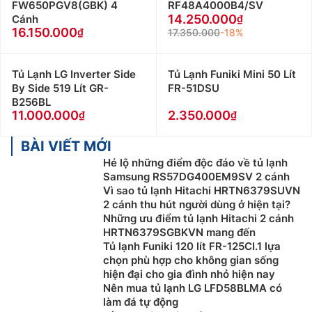
FW650PGV8(GBK) 4
RF48A4000B4/SV
14.250.000
Cánh
16.150.000
17.350.000
-18%
Tủ Lạnh LG Inverter Side
Tủ Lạnh Funiki Mini 50 Lít
By Side 519 Lít GR-
FR-51DSU
B256BL
11.000.000
2.350.000
BÀI VIẾT MỚI
Hé lộ những điểm độc đáo về tủ lạnh
Samsung RS57DG400EM9SV 2 cánh
Vì sao tủ lạnh Hitachi HRTN6379SUVN
2 cánh thu hút người dùng ở hiện tại?
Những ưu điểm tủ lạnh Hitachi 2 cánh
HRTN6379SGBKVN mang đến
Tủ lạnh Funiki 120 lít FR-125CI.1 lựa
chọn phù hợp cho không gian sống
hiện đại cho gia đình nhỏ hiện nay
Nên mua tủ lạnh LG LFD58BLMA có
làm đá tự động