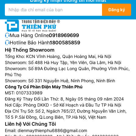
Đăng ký
Mua Hàng Online:
0918969699
Hotline Bảo Hành:
1800585859
Hệ Thống Showroom
Tổng Kho: KCN Vĩnh Hoàng, Quận Hoàng Mai, Hà Nội
Showroom: Số 488 Hà Huy Tập, Yên Viên, Gia Lâm, Hà Nội
Showroom: Số 89A Đường Lạc Long Quân, Phường Vĩnh Phúc,
Phú Thọ
Showroom: Số 331 Nguyễn Huệ, Ninh Phong, Ninh Bình
Công Ty Cổ Phần Điện Máy Thiên Phú
MST: 0107333989
Đăng Ký Thay Đổi Lần Thứ: 8, Ngày 05 tháng 09 năm 2024
Nơi Cấp: Phòng DKKD - Sở Kế Hoạch và Đầu Tư TP Hà Nội
Địa Chỉ Trụ Sở: Số 2, Ngách 765/27, Đường Nguyễn Văn Linh,
Tổ 5 P.Sài Đồng, Q.Long Biên, TP.Hà Nội, Việt Nam
Liên hệ Với Chúng Tôi
Email:
dienmaythienphu6886@gmail.com