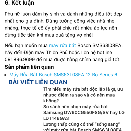
6. Kết luận
Phụ nữ luôn dám hy sinh và dành những điều tốt đẹp
nhất cho gia đình. Đừng tưởng công việc nhà nhẹ
nhàng, thực tế cô ấy phải chịu rất nhiều áp lực nên
đừng tiếc tiền khi mua quà tặng vợ nhé!
Nếu bạn muốn mua
máy rửa bát
Bosch SMS63l08EA,
hãy đến Điện máy Thiên Phú hoặc liên hệ hotline
091.896.9699 để mua được hàng chính hãng giá tốt.
Sản phẩm liên quan
Máy Rửa Bát Bosch SMS63L08EA 12 Bộ Series 6
BÀI VIẾT LIÊN QUAN
Tìm hiểu máy rửa bát độc lập là gì, ưu
nhược điểm ra sao và có nên mua
không?
So sánh nên chọn máy rửa bát
Samsung DW60CG550FSG/SV hay LG
LDT14BGA3
Lương thấp cũng có thể “sống sang”
với máy rửa bát Bosch SMS63L08EA