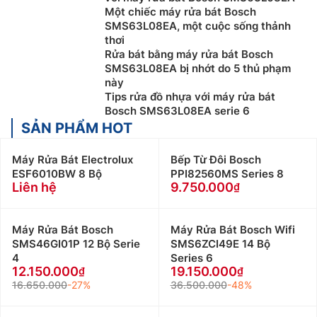
Một chiếc máy rửa bát Bosch
SMS63L08EA, một cuộc sống thảnh
thơi
Rửa bát bằng máy rửa bát Bosch
SMS63L08EA bị nhớt do 5 thủ phạm
này
Tips rửa đồ nhựa với máy rửa bát
Bosch SMS63L08EA serie 6
SẢN PHẨM HOT
Máy Rửa Bát Electrolux
Bếp Từ Đôi Bosch
ESF6010BW 8 Bộ
PPI82560MS Series 8
Liên hệ
9.750.000
Máy Rửa Bát Bosch
Máy Rửa Bát Bosch Wifi
SMS46GI01P 12 Bộ Serie
SMS6ZCI49E 14 Bộ
4
Series 6
12.150.000
19.150.000
16.650.000
-27%
36.500.000
-48%