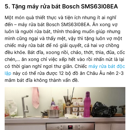
5. Tặng máy rửa bát Bosch SMS63l08EA
Một món quà thiết thực và tiện ích nhưng ít ai nghĩ
đến – máy rửa bát Bosch SMS63l08EA. Ăn xong vợ
luôn là người rửa bát, thỉnh thoảng muốn giúp nhưng
mình cũng ngại và thấy mệt, vậy thì tặng luôn vợ một
chiếc máy rửa bát để nó giải quyết, cả hai vợ chồng
đều khỏe. Bát đĩa, xoong nồi, chảo, thớt, thìa, đũa, cốc
chén,… ăn xong chỉ việc xếp hết vào rồi nhấn nút là lại
có thời gian nghỉ ngơi thư giãn. Chiếc
máy rửa bát độc
lập
này có thể rửa được 12 bộ đồ ăn Châu Âu nên 2-3
mâm bát đĩa không thành vấn đề.