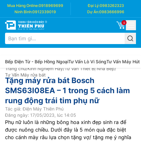
Mua Hàng Online:
0918969699
Đại Lý:
0983262323
Ninh Bình:
0912339019
Dự Án:
0983666996
0
Bếp Điện Từ - Bếp Hồng Ngoại
Tư Vấn Lò Vi Sóng
Tư Vấn Máy Hút
Trang chủ
/
Kinh Nghiệm Hay
/
Tư Vấn Thiết Bị Nhà Bếp
/
Tư Vấn Máy rửa bát
Tặng máy rửa bát Bosch
SMS63l08EA – 1 trong 5 cách làm
rung động trái tim phụ nữ
Tác giả: Điện Máy Thiên Phú
Đăng ngày: 17/05/2023, lúc 14:05
Phụ nữ luôn là những bông hoa xinh đẹp sinh ra để
được nuông chiều. Dưới đây là 5 món quà đặc biệt
cho cánh mày râu lựa chọn tặng vợ/ tặng mẹ ý nghĩa