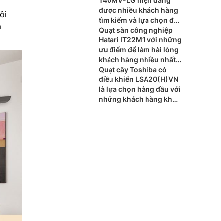
T40MV-LG hiện đang
được nhiều khách hàng
ôi
tìm kiếm và lựa chọn để
m
đáp ứng nhu cầu hiện
Quạt sàn công nghiệp
nay
Hatari IT22M1 với những
ưu điểm để làm hài lòng
khách hàng nhiều nhất
hiện nay
Quạt cây Toshiba có
điều khiển LSA20(H)VN
là lựa chọn hàng đầu với
những khách hàng khó
tính hiện nay