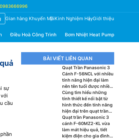
0983666996
Gian hàng Khuyến Mãi
Kinh Nghiệm Hay
Giới thiệu
g
h
Điều Hoà Công Trình
Bơm Nhiệt Heat Pump
BÀI VIẾT LIÊN QUAN
 quả
Quạt Trần Panasonic 3
Cánh F-56NCL với nhiều
tính năng hiện đại làm
nên tên tuổi được nhiều
i sự
người biết đến
Cùng tìm hiểu những
 với
tính thiết kế nổi bật từ
hu cầu
hình thức đến tính năng
hiện đại trên quạt trần
Mitsubishi 5 cánh C56-
Quạt trần Panasonic 3
RA5
cánh F-60MZ2-KL vừa
làm mát hiệu quả, tiết
 phần
kiệm điện cho gia đình