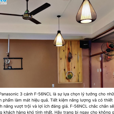
Panasonic 3 cánh F-56NCL là sự lựa chọn lý tưởng cho nhữ
 phẩm làm mát hiệu quả. Tiết kiệm năng lượng và có thiết
nh năng vượt trội và lợi ích đáng giá. F-56NCL chắc chắn s
g khách hàng khó tính nhất. Hãy trang bị ngay cho không 