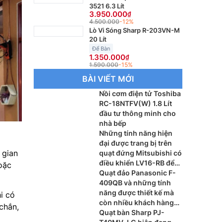
3521 6.3 Lít
3.950.000
4.500.000
-12%
Lò Vi Sóng Sharp R-203VN-M
20 Lít
Để Bàn
1.350.000
1.590.000
-15%
BÀI VIẾT MỚI
Nồi cơm điện tử Toshiba
RC-18NTFV(W) 1.8 Lít
đầu tư thông minh cho
nhà bếp
Những tính năng hiện
đại được trang bị trên
 gian
quạt đứng Mitsubishi có
điều khiển LV16-RB để
oặc
thấy được lý do khách
Quạt đảo Panasonic F-
hàng luôn tin dùng
409QB và những tính
năng được thiết kế mà
i có
còn nhiều khách hàng
chắn,
chưa biết hiện nay
Quạt bàn Sharp PJ-