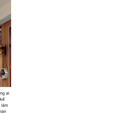
ng ai
 kế
ẽ làm
gian