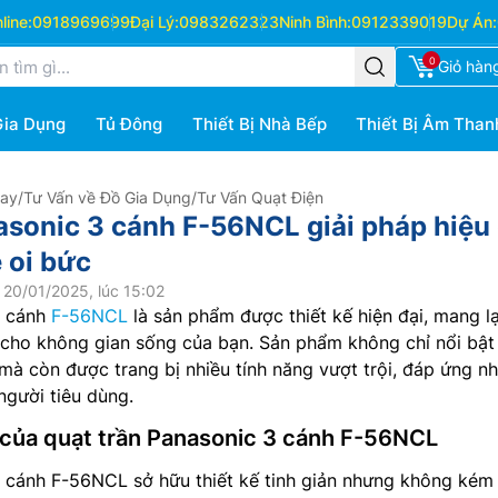
ine:
0918969699
Đại Lý:
0983262323
Ninh Bình:
0912339019
Dự Án:
0
Giỏ hàn
Gia Dụng
Tủ Đông
Thiết Bị Nhà Bếp
Thiết Bị Âm Than
Hay
/
Tư Vấn về Đồ Gia Dụng
/
Tư Vấn Quạt Điện
asonic 3 cánh F-56NCL giải pháp hiệu
 oi bức
 20/01/2025, lúc 15:02
3 cánh
F-56NCL
là sản phẩm được thiết kế hiện đại, mang lạ
i cho không gian sống của bạn. Sản phẩm không chỉ nổi bật
mà còn được trang bị nhiều tính năng vượt trội, đáp ứng n
gười tiêu dùng.
 của quạt trần Panasonic 3 cánh F-56NCL
 cánh F-56NCL sở hữu thiết kế tinh giản nhưng không kém