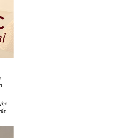
n
m
yền
vấn