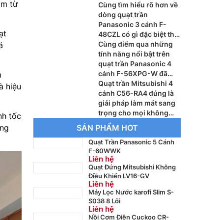
àm từ
với cái hè nắng nóng
Cùng tìm hiểu rõ hơn về
dòng quạt trần
Panasonic 3 cánh F-
ạt
48CZL có gì đặc biệt thu
hút khách hàng hiện nay
Cùng điểm qua những
ả
tính năng nổi bật trên
quạt trần Panasonic 4
cánh F-56XPG-W đã
m
được khách hàng đánh
Quạt trần Mitsubishi 4
à hiệu
giá cao
cánh C56-RA4 đúng là
giải pháp làm mát sang
trọng cho mọi không
nh tốc
gian đầy tiện nghi
ong
SẢN PHẨM HOT
Quạt Trần Panasonic 5 Cánh
F-60WWK
Liên hệ
Quạt Đứng Mitsubishi Không
Điều Khiển LV16-GV
Liên hệ
Máy Lọc Nước karofi Slim S-
S038 8 Lõi
Liên hệ
Nồi Cơm Điện Cuckoo CR-