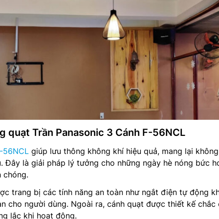
ụng quạt Trần Panasonic 3 Cánh F-56NCL
 F-56NCL
giúp lưu thông không khí hiệu quả, mang lại không
. Đây là giải pháp lý tưởng cho những ngày hè nóng bức h
h chóng.
c trang bị các tính năng an toàn như ngắt điện tự động kh
n cho người dùng. Ngoài ra, cánh quạt được thiết kế chắc 
ng lắc khi hoạt động.