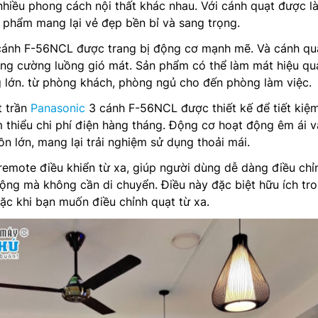
 nhiều phong cách nội thất khác nhau. Với cánh quạt được l
n phẩm mang lại vẻ đẹp bền bỉ và sang trọng.
ánh F-56NCL được trang bị động cơ mạnh mẽ. Và cánh qu
 tăng cường luồng gió mát. Sản phẩm có thể làm mát hiệu qu
 lớn. từ phòng khách, phòng ngủ cho đến phòng làm việc.
t trần
Panasonic
3 cánh F-56NCL được thiết kế để tiết kiệ
 thiểu chi phí điện hàng tháng. Động cơ hoạt động êm ái v
ồn lớn, mang lại trải nghiệm sử dụng thoải mái.
emote điều khiển từ xa, giúp người dùng dễ dàng điều chỉ
ộng mà không cần di chuyển. Điều này đặc biệt hữu ích tr
ặc khi bạn muốn điều chỉnh quạt từ xa.