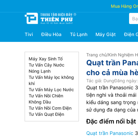
Mua Hàng Onl
Tivi
Điều Hòa
Tủ Lạnh
Máy Giặt
Điện 
Trang chủ
/
Kinh Nghiệm 
Máy Xay Sinh Tố
Quạt trần Pan
Tư Vấn Cây Nước
cho cả mùa hè
Nóng Lạnh
Tư Vấn Máy lọc không
Tác giả: Dung
Đăng ngày:
khí
Quạt trần Panasonic 
Tư Vấn Máy Lọc Nước
tiện nghi và thoải má
Tư Vấn Nồi Chiên
Không Dầu
kiểu dáng sang trọng 
Tư Vấn Nồi Cơm Điện
sử dụng đa dạng của n
Tư Vấn Quạt Điện
Đặc điểm nổi bật
Quạt trần Panasonic
3