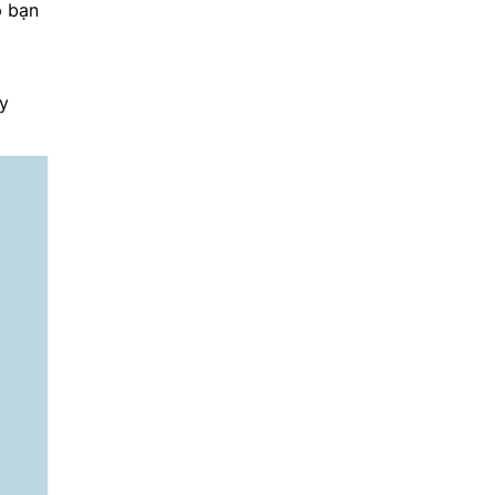
p bạn
ày