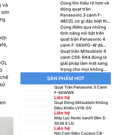
với cái hè nắng nóng
Cùng tìm hiểu rõ hơn về
g và
dòng quạt trần
 sơn
Panasonic 3 cánh F-
ong
48CZL có gì đặc biệt thu
hút khách hàng hiện nay
Cùng điểm qua những
tính năng nổi bật trên
hợp
quạt trần Panasonic 4
fé,
cánh F-56XPG-W đã
được khách hàng đánh
Quạt trần Mitsubishi 4
giá cao
cánh C56-RA4 đúng là
DGL
giải pháp làm mát sang
trọng cho mọi không
ó
gian đầy tiện nghi
 chế
SẢN PHẨM HOT
 sử
Quạt Trần Panasonic 5 Cánh
F-60WWK
Liên hệ
làm
Quạt Đứng Mitsubishi Không
Điều Khiển LV16-GV
Liên hệ
Máy Lọc Nước karofi Slim S-
S038 8 Lõi
Liên hệ
Nồi Cơm Điện Cuckoo CR-