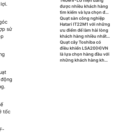
T40MV-LG hiện đang
lợi.
được nhiều khách hàng
tìm kiếm và lựa chọn để
đáp ứng nhu cầu hiện
Quạt sàn công nghiệp
 góc
nay
Hatari IT22M1 với những
hợp sử
ưu điểm để làm hài lòng
ọp
khách hàng nhiều nhất
hiện nay
Quạt cây Toshiba có
điều khiển LSA20(H)VN
ng
là lựa chọn hàng đầu với
những khách hàng khó
tính hiện nay
uạt
ự động
ng.
hế
ở tốc
F-