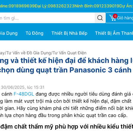
ine:
0918969699
Đại Lý:
0983262323
Ninh Bình:
0912339019
Dự Án:
0
Giỏ hàn
Gia Dụng
Tủ Đông
Thiết Bị Nhà Bếp
Thiết Bị Âm Than
Hay
/
Tư Vấn về Đồ Gia Dụng
/
Tư Vấn Quạt Điện
g và thiết kế hiện đại để khách hàng 
 chọn dùng quạt trần Panasonic 3 cánh
 30/06/2025, lúc 15:31
3 cánh
F-48DGL
đang được nhiều người tiêu dùng đánh giá 
g làm mát vượt trội mà còn bởi thiết kế hiện đại, đậm chất
i gian. Hãy cùng khám phá chi tiết những điểm nổi bật khi
h lựa chọn hàng đầu trong phân khúc quạt trần cao cấp.
, đậm chất thẩm mỹ phù hợp với nhiều kiểu thiế