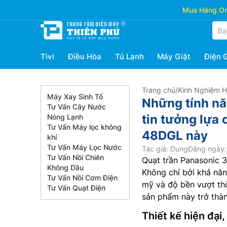
Mua Hàng Onl
Tivi
Điều Hòa
Tủ Lạnh
Máy Giặt
Điện 
Trang chủ
/
Kinh Nghiệm 
Máy Xay Sinh Tố
Những tính năn
Tư Vấn Cây Nước
tin tưởng lựa
Nóng Lạnh
Tư Vấn Máy lọc không
48DGL này
khí
Tư Vấn Máy Lọc Nước
Tác giả: Dung
Đăng ngày:
Tư Vấn Nồi Chiên
Quạt trần Panasonic 
Không Dầu
Không chỉ bởi khả năn
Tư Vấn Nồi Cơm Điện
mỹ và độ bền vượt thờ
Tư Vấn Quạt Điện
sản phẩm này trở thàn
Thiết kế hiện đại