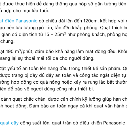
t được thực hiện dễ dàng thông qua hộp số gắn tường tiện 
ù hợp cho mọi lứa tuổi.
ạt điện Panasonic
có chiều dài lên đến 120cm, kết hợp với
tạo nên lưu lượng gió lớn, tản đều khắp phòng. Quạt thích 
 gian có diện tích từ 15 – 25m² như phòng khách, phòng h
 chung.
 đạt 190 m³/phút, đảm bảo khả năng làm mát đồng đều. Khô
mang lại sự thoải mái tối đa cho người dùng.
đặt yếu tố an toàn lên hàng đầu trong thiết kế sản phẩm. Q
được trang bị đầy đủ dây an toàn và công tắc ngắt điện t
rường hợp động cơ quá nóng hoặc xảy ra rung lắc bất thườ
iện để bảo vệ người dùng cũng như thiết bị.
 cánh quạt chắc chắn, được cân chỉnh kỹ lưỡng giúp hạn c
ình hoạt động. Đảm bảo an toàn ngay cả khi quạt vận hành 
quạt cây
công suất lớn, quạt trần có điều khiển Panasonic 