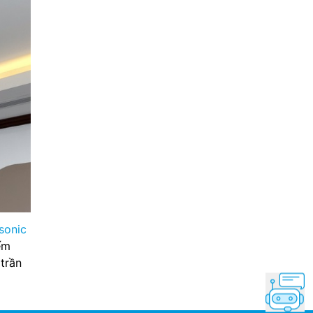
sonic
ếm
trần