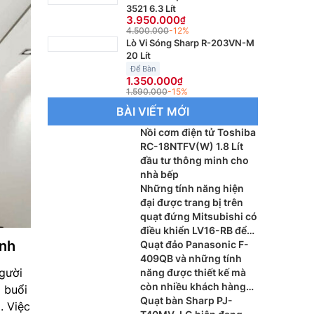
3521 6.3 Lít
3.950.000
4.500.000
-12%
Lò Vi Sóng Sharp R-203VN-M
20 Lít
Để Bàn
1.350.000
1.590.000
-15%
BÀI VIẾT MỚI
Nồi cơm điện tử Toshiba
RC-18NTFV(W) 1.8 Lít
đầu tư thông minh cho
nhà bếp
Những tính năng hiện
đại được trang bị trên
quạt đứng Mitsubishi có
điều khiển LV16-RB để
ình
thấy được lý do khách
Quạt đảo Panasonic F-
hàng luôn tin dùng
409QB và những tính
gười
năng được thiết kế mà
còn nhiều khách hàng
 buổi
chưa biết hiện nay
Quạt bàn Sharp PJ-
. Việc