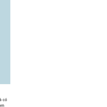
à có
kèm