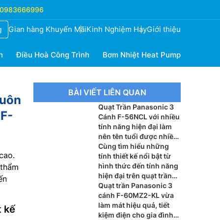
0983666996
Gian hàng Khuyến Mãi
Kinh Nghiệm Hay
Giới thiệu
g
h
Điều Hoà Công Trình
Bơm Nhiệt Heat Pump
BÀI VIẾT LIÊN QUAN
luôn
Quạt Trần Panasonic 3
 F-
Cánh F-56NCL với nhiều
tính năng hiện đại làm
nên tên tuổi được nhiều
người biết đến
Cùng tìm hiểu những
cao.
tính thiết kế nổi bật từ
hình thức đến tính năng
 thẩm
hiện đại trên quạt trần
ến
Mitsubishi 5 cánh C56-
Quạt trần Panasonic 3
RA5
cánh F-60MZ2-KL vừa
làm mát hiệu quả, tiết
t kế
kiệm điện cho gia đình