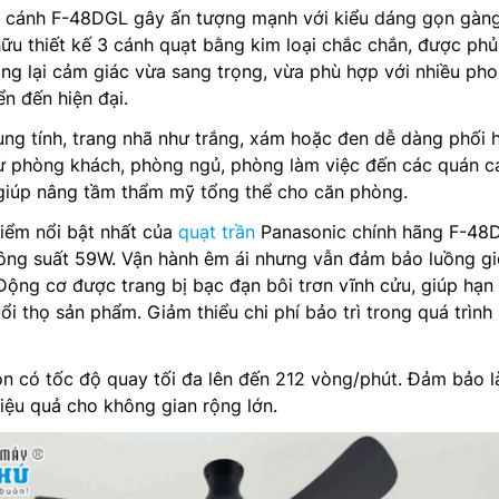
 cánh F-48DGL gây ấn tượng mạnh với kiểu dáng gọn gàn
hữu thiết kế 3 cánh quạt bằng kim loại chắc chắn, được phủ
ang lại cảm giác vừa sang trọng, vừa phù hợp với nhiều ph
ển đến hiện đại.
ung tính, trang nhã như trắng, xám hoặc đen dễ dàng phối 
ừ phòng khách, phòng ngủ, phòng làm việc đến các quán ca
 giúp nâng tầm thẩm mỹ tổng thể cho căn phòng.
iểm nổi bật nhất của
quạt trần
Panasonic chính hãng F-48
công suất 59W. Vận hành êm ái nhưng vẫn đảm bảo luồng gi
ộng cơ được trang bị bạc đạn bôi trơn vĩnh cửu, giúp hạn
i thọ sản phẩm. Giảm thiểu chi phí bảo trì trong quá trình
òn có tốc độ quay tối đa lên đến 212 vòng/phút. Đảm bảo 
iệu quả cho không gian rộng lớn.