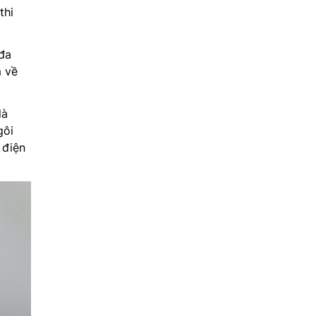
thi
đa
m về
là
gôi
 điện