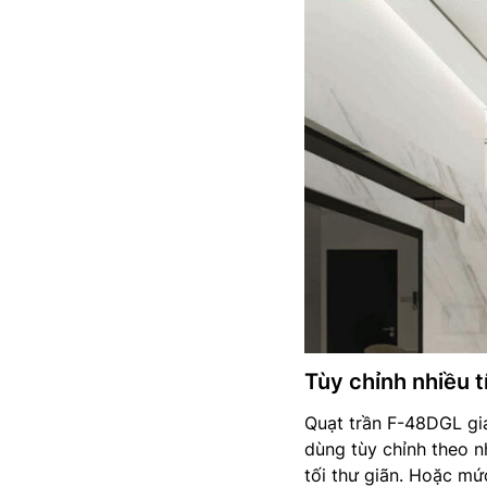
Tùy chỉnh nhiều t
Quạt trần F-48DGL giá
dùng tùy chỉnh theo n
tối thư giãn. Hoặc m