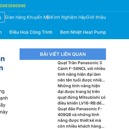
0983666996
Gian hàng Khuyến Mãi
Kinh Nghiệm Hay
Giới thiệu
g
h
Điều Hoà Công Trình
Bơm Nhiệt Heat Pump
BÀI VIẾT LIÊN QUAN
ạn
Quạt Trần Panasonic 3
n
Cánh F-56NCL với nhiều
tính năng hiện đại làm
nên tên tuổi được nhiều
người biết đến
Những tính năng hiện
ng
đại được trang bị trên
quạt đứng Mitsubishi có
mạnh
điều khiển LV16-RB để
Hãy
thấy được lý do khách
Quạt đảo Panasonic F-
 này
hàng luôn tin dùng
409QB và những tính
năng được thiết kế mà
còn nhiều khách hàng