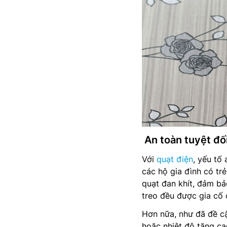
An toàn tuyệt đối
Với
quạt điện
, yếu tố 
các hộ gia đình có tr
quạt đan khít, đảm bả
treo đều được gia cố c
Hơn nữa, như đã đề cậ
hoặc nhiệt độ tăng ca