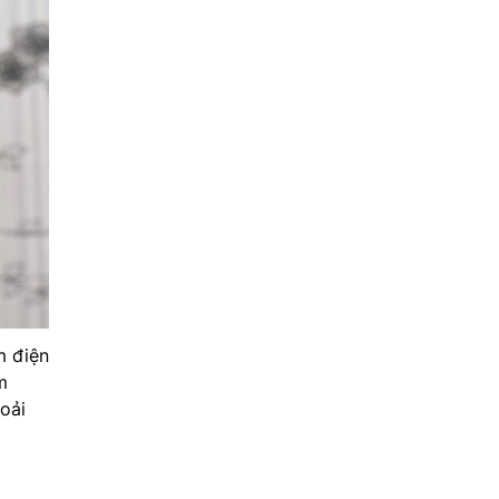
m điện
m
oải