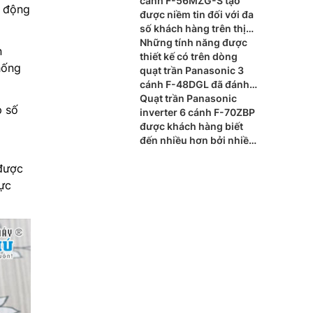
cánh F-56MZG-S tạo
t động
được niềm tin đối với đa
số khách hàng trên thị
trường hiện nay
Những tính năng được
n
thiết kế có trên dòng
hống
quạt trần Panasonic 3
cánh F-48DGL đã đánh
dấu ấn tượng cho cho
Quạt trần Panasonic
p số
người dùng
inverter 6 cánh F-70ZBP
được khách hàng biết
đến nhiều hơn bởi nhiều
tính năng hiện đại cho
 được
mùa hè này
ực