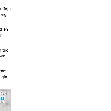
m điện
rong
.
 điện
ử
 tuổi
ánh
tâm.
 gia