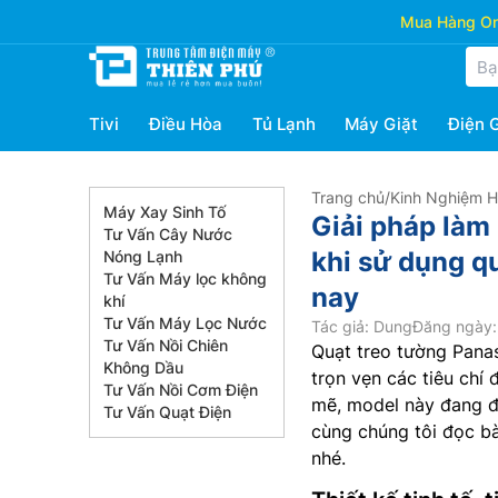
Mua Hàng Onl
Tivi
Điều Hòa
Tủ Lạnh
Máy Giặt
Điện 
Trang chủ
/
Kinh Nghiệm 
Máy Xay Sinh Tố
Giải pháp làm 
Tư Vấn Cây Nước
khi sử dụng q
Nóng Lạnh
Tư Vấn Máy lọc không
nay
khí
Tư Vấn Máy Lọc Nước
Tác giả: Dung
Đăng ngày:
Tư Vấn Nồi Chiên
Quạt treo tường Pana
Không Dầu
trọn vẹn các tiêu chí
Tư Vấn Nồi Cơm Điện
mẽ, model này đang đư
Tư Vấn Quạt Điện
cùng chúng tôi đọc bà
nhé.