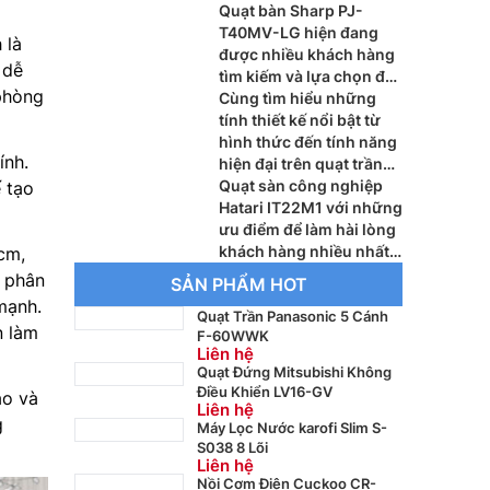
chưa biết hiện nay
Quạt bàn Sharp PJ-
T40MV-LG hiện đang
 là
được nhiều khách hàng
 dễ
tìm kiếm và lựa chọn để
phòng
đáp ứng nhu cầu hiện
Cùng tìm hiểu những
nay
tính thiết kế nổi bật từ
hình thức đến tính năng
ính.
hiện đại trên quạt trần
Mitsubishi 5 cánh C56-
Quạt sàn công nghiệp
 tạo
RA5
Hatari IT22M1 với những
ưu điểm để làm hài lòng
khách hàng nhiều nhất
cm,
hiện nay
à phân
SẢN PHẨM HOT
mạnh.
Quạt Trần Panasonic 5 Cánh
n làm
F-60WWK
Liên hệ
Quạt Đứng Mitsubishi Không
Điều Khiển LV16-GV
ao và
Liên hệ
g
Máy Lọc Nước karofi Slim S-
S038 8 Lõi
Liên hệ
Nồi Cơm Điện Cuckoo CR-