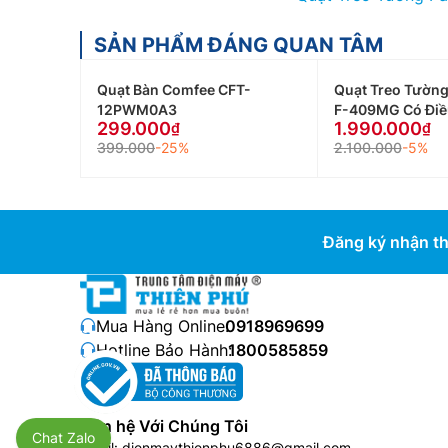
SẢN PHẨM ĐÁNG QUAN TÂM
Quạt Bàn Comfee CFT-
Quạt Treo Tường
12PWM0A3
F-409MG Có Điề
299.000
1.990.000
399.000
-25%
2.100.000
-5%
Đăng ký nhận th
Mua Hàng Online:
0918969699
Hotline Bảo Hành:
1800585859
Liên hệ Với Chúng Tôi
Chat Zalo
Email:
dienmaythienphu6886@gmail.com