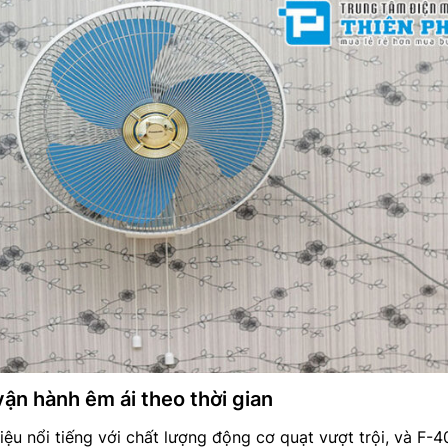
ận hành êm ái theo thời gian
iệu nổi tiếng với chất lượng động cơ quạt vượt trội, và F-