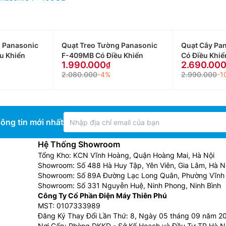
 Panasonic
Quạt Treo Tường Panasonic
Quạt Cây Pa
u Khiển
F-409MB Có Điều Khiển
Có Điều Khiể
1.990.000
2.690.00
2.080.000
-4%
2.990.000
-1
ông tin mới nhất
Hệ Thống Showroom
Tổng Kho: KCN Vĩnh Hoàng, Quận Hoàng Mai, Hà Nội
Showroom: Số 488 Hà Huy Tập, Yên Viên, Gia Lâm, Hà N
Showroom: Số 89A Đường Lạc Long Quân, Phường Vĩnh 
Showroom: Số 331 Nguyễn Huệ, Ninh Phong, Ninh Bình
Công Ty Cổ Phần Điện Máy Thiên Phú
MST: 0107333989
Đăng Ký Thay Đổi Lần Thứ: 8, Ngày 05 tháng 09 năm 2
Nơi Cấp: Phòng DKKD - Sở Kế Hoạch và Đầu Tư TP Hà N