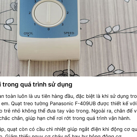
 trong quá trình sử dụng
an toàn luôn là ưu tiên hàng đầu, đặc biệt là khi sử dụng tr
ẻ em. Quạt treo tường Panasonic F-409UB được thiết kế với
o trẻ nhỏ không thể đưa tay vào trong. Ngoài ra, chân đế v
hắc chắn, giúp hạn chế rơi rớt trong quá trình vận hành.
p, quạt còn có cầu chì nhiệt giúp ngắt điện khi động cơ qu
o. Giảm thiểu nguy cơ cháy nổ hay hư hỏng động cơ.