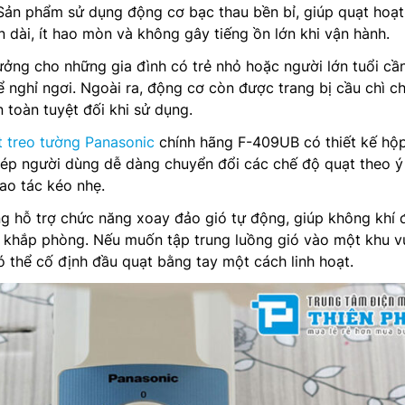
 Sản phẩm sử dụng động cơ bạc thau bền bỉ, giúp quạt hoạ
n dài, ít hao mòn và không gây tiếng ồn lớn khi vận hành.
tưởng cho những gia đình có trẻ nhỏ hoặc người lớn tuổi cầ
ể nghỉ ngơi. Ngoài ra, động cơ còn được trang bị cầu chì c
 toàn tuyệt đối khi sử dụng.
t treo tường Panasonic
chính hãng F-409UB có thiết kế hộ
ép người dùng dễ dàng chuyển đổi các chế độ quạt theo ý
ao tác kéo nhẹ.
ng hỗ trợ chức năng xoay đảo gió tự động, giúp không khí
 khắp phòng. Nếu muốn tập trung luồng gió vào một khu v
ó thể cố định đầu quạt bằng tay một cách linh hoạt.