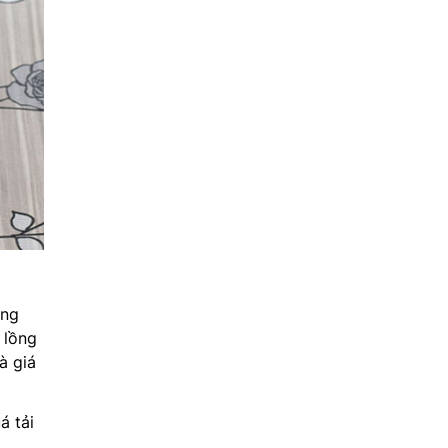
ong
 lồng
à giá
á tải