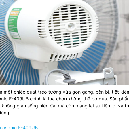
 một chiếc quạt treo tường vừa gọn gàng, bền bỉ, tiết kiệ
onic F-409UB chính là lựa chọn không thể bỏ qua. Sản phẩ
 không gian sống hiện đại mà còn mang lại sự tiện lợi và th
dùng.
anasonic F-409UB