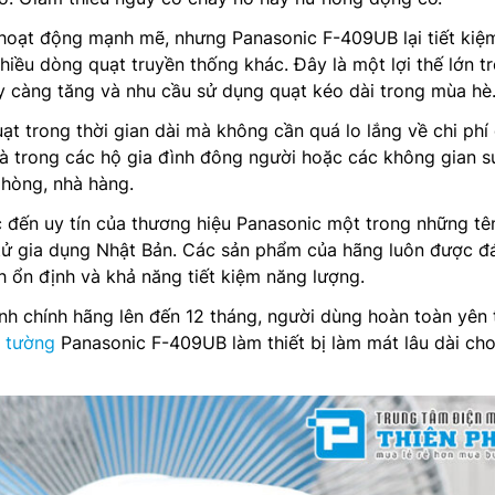
hoạt động mạnh mẽ, nhưng Panasonic F-409UB lại tiết kiệ
hiều dòng quạt truyền thống khác. Đây là một lợi thế lớn t
y càng tăng và nhu cầu sử dụng quạt kéo dài trong mùa hè
ạt trong thời gian dài mà không cần quá lo lắng về chi phí
là trong các hộ gia đình đông người hoặc các không gian s
hòng, nhà hàng.
đến uy tín của thương hiệu Panasonic một trong những tên
 tử gia dụng Nhật Bản. Các sản phẩm của hãng luôn được đ
nh ổn định và khả năng tiết kiệm năng lượng.
nh chính hãng lên đến 12 tháng, người dùng hoàn toàn yên 
o tường
Panasonic F-409UB làm thiết bị làm mát lâu dài cho