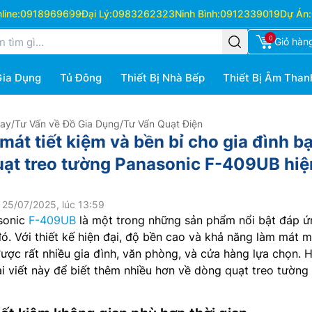
ine:
0918969699
Đại Lý:
0983262323
Ninh Bình:
0912339019
Dự Án:
0
Giỏ hàn
Gia Dụng
Tủ Đông
Thiết Bị Nhà Bếp
Thiết Bị Âm Than
Hay
/
Tư Vấn về Đồ Gia Dụng
/
Tư Vấn Quạt Điện
mát tiết kiệm và bền bỉ cho gia đình b
uạt treo tường Panasonic F-409UB hiệ
 25/07/2025, lúc 13:59
sonic
F-409UB
là một trong những sản phẩm nổi bật đáp ứ
 đó. Với thiết kế hiện đại, độ bền cao và khả năng làm mát 
ợc rất nhiều gia đình, văn phòng, và cửa hàng lựa chọn. 
i viết này để biết thêm nhiều hơn về dòng quạt treo tường