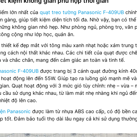
 tiết kiệm không gian phù hợp thời gian
iểm lớn nhất của
quạt treo tường Panasonic F-409UB
chính
n gàng, giúp tiết kiệm diện tích tối đa. Nhờ vậy, bạn có thể
những không gian nhỏ hẹp. Như phòng ngủ, phòng trọ, văn 
công cộng như lớp học, quán ăn.
thiết kế đẹp mắt với tông màu xanh nhạt hoặc xám trung t
ng cách nội thất khác nhau. Các chi tiết của quạt được chế
à và chắc chắn, mang đến cảm giác an toàn và tinh tế.
nasonic F-409UB
được trang bị 3 cánh quạt đường kính 40
t hoạt động lên đến 55W. Giúp tạo ra luồng gió mạnh mẽ v
ian. Quạt hoạt động với 3 mức gió tùy chỉnh: nhẹ – vừa – 
u cầu sử dụng khác nhau, từ làm mát nhẹ nhàng khi ngủ đế
hiệt độ lên cao.
iện Panasonic
được làm từ nhựa ABS cao cấp, có độ bền c
 tốt. Đảm bảo tuổi thọ dài lâu ngay cả khi sử dụng thườn