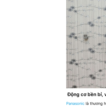
Động cơ bền bỉ, v
Panasonic
là thương h