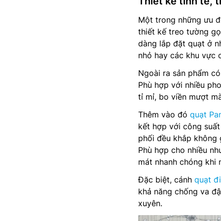
Thiết kế tinh tế,
Một trong những ưu đ
thiết kế treo tường gọ
dàng lắp đặt quạt ở 
nhỏ hay các khu vực 
Ngoài ra sản phẩm có 
Phù hợp với nhiều pho
tỉ mỉ, bo viền mượt m
Thêm vào đó
quạt Pa
kết hợp với công suấ
phối đều khắp không g
Phù hợp cho nhiều nh
mát nhanh chóng khi n
Đặc biệt, cánh
quạt đ
khả năng chống va đập
xuyên.