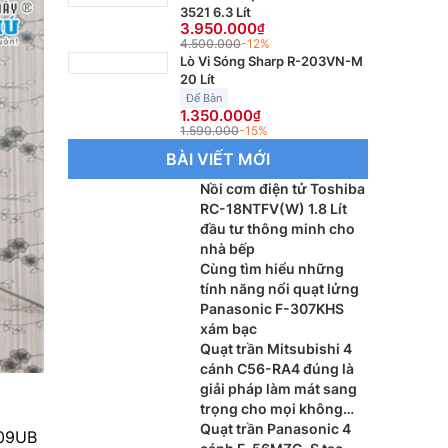
3521 6.3 Lít
3.950.000
4.500.000
-12%
Lò Vi Sóng Sharp R-203VN-M
20 Lít
Để Bàn
1.350.000
1.590.000
-15%
BÀI VIẾT MỚI
Nồi cơm điện tử Toshiba
RC-18NTFV(W) 1.8 Lít
đầu tư thông minh cho
nhà bếp
Cùng tìm hiểu những
tính năng nổi quạt lửng
Panasonic F-307KHS
xám bạc
Quạt trần Mitsubishi 4
cánh C56-RA4 đúng là
giải pháp làm mát sang
trọng cho mọi không
gian đầy tiện nghi
Quạt trần Panasonic 4
409UB