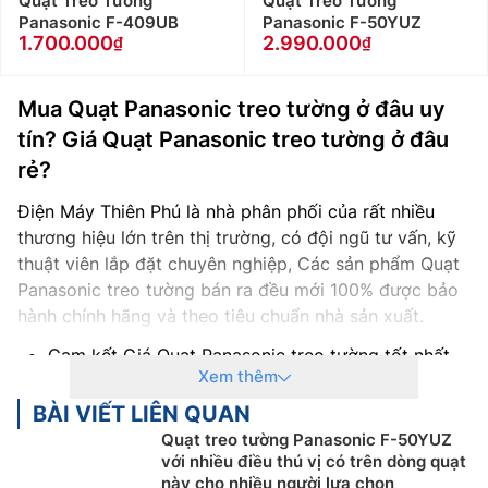
Quạt Treo Tường
Quạt Treo Tường
Panasonic F-409UB
Panasonic F-50YUZ
1.700.000
2.990.000
Mua Quạt Panasonic treo tường ở đâu uy
tín? Giá Quạt Panasonic treo tường ở đâu
rẻ?
Điện Máy Thiên Phú là nhà phân phối của rất nhiều
thương hiệu lớn trên thị trường, có đội ngũ tư vấn, kỹ
thuật viên lắp đặt chuyên nghiệp, Các sản phẩm Quạt
Panasonic treo tường bán ra đều mới 100% được bảo
hành chính hãng và theo tiêu chuẩn nhà sản xuất.
Cam kết Giá Quạt Panasonic treo tường tốt nhất
Xem thêm
thị trường với 100% sản phẩm chính hãng
Thanh toán khi mua Quạt Panasonic treo tường
BÀI VIẾT LIÊN QUAN
thuận tiện, bằng tiền mặt, Sec hoặc chuyển khoản
Quạt treo tường Panasonic F-50YUZ
Để được tư vấn miễn phí, hỗ trợ kỹ thuật, hướng
với nhiều điều thú vị có trên dòng quạt
này cho nhiều người lựa chọn
dẫn sử dụng quý khách hàng vui lòng liên hệ: