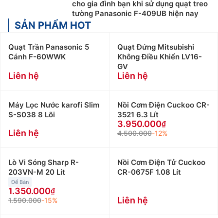
cho gia đình bạn khi sử dụng quạt treo
tường Panasonic F-409UB hiện nay
SẢN PHẨM HOT
Quạt Trần Panasonic 5
Quạt Đứng Mitsubishi
Cánh F-60WWK
Không Điều Khiển LV16-
GV
Liên hệ
Liên hệ
Máy Lọc Nước karofi Slim
Nồi Cơm Điện Cuckoo CR-
S-S038 8 Lõi
3521 6.3 Lít
3.950.000
Liên hệ
4.500.000
-12%
Lò Vi Sóng Sharp R-
Nồi Cơm Điện Tử Cuckoo
203VN-M 20 Lít
CR-0675F 1.08 Lít
Để Bàn
1.350.000
Liên hệ
1.590.000
-15%