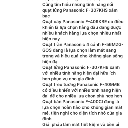
Cùng tìm hiểu những tính năng nổi
0918969699
quạt lửng Panasonic F-307KHS xám
Khách hàng là nhà thầu, Xây dựng công trình lớn
bạc
muốn hỗ trợ về thiết kế, tư vấn về kỹ thuật cũng
Quạt cây Panasonic F-409KBE có điều
như cần kỹ thuật viên thi công lắp đặt tại công
khiển là lựa chọn hàng đầu đang được
nhiều khách hàng lựa chọn nhiều nhất
trình vui lòng Liên Hệ: 0919876633
– 0983616996
hiện nay
Khách hàng ở Khu vực Ninh Bình xin vui lòng liên
Quạt trần Panasonic 4 cánh F-56MZG-
hệ: 0912339019
GOS đang là lựa chọn làm mát sang
Khách hàng ở Khu vực Vĩnh Phúc xin vui lòng liên
trọng và hiệu quả cho không gian sống
hệ: 0982067318
hiện đại
Quạt lửng Panasonic F-307KHB xanh
Khách hàng ở Khu vực Bắc Giang xin vui lòng liên
với nhiều tính năng hiện đại hữu ích
hệ: 0983666996
hơn phục vụ cho gia đình
Quạt treo tường Panasonic F-409MB
có điều khiển với nhiều tính năng hiện
đại để cho nhiều lựa chọn phù hợp hơn
Quạt bàn Panasonic F-400CI đang là
lựa chọn hoàn hảo cho không gian mát
mẻ, tiện nghi cho diện tích nhỏ của gia
đình
Giải pháp làm mát tiết kiệm và bền bỉ