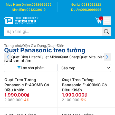
Mua Hàng Online:
0918969699
Đại Lý:
0983262323
Ninh Bình:
0912339019
Dự Án:
0983666996
0
Trang chủ
/
Điện Gia Dụng
/
Quạt Điện
Quạt Panasonic treo tường
Quạt Điện Hitachi
Quạt Midea
Quạt Sharp
Quạt Mitsubishi
Quạt 
Có
4
sản phẩm
Lọc sản phẩm
Quạt Treo Tường
Quạt Treo Tường
Panasonic F-409MB Có
Panasonic F-409MG Có
Điều Khiển
Điều Khiển
1.990.000
1.990.000
2.080.000
-4%
2.100.000
-5%