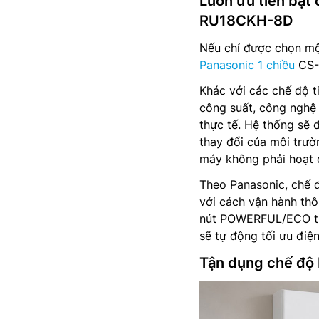
Luôn ưu tiên bật
RU18CKH-8D
Nếu chỉ được chọn một
Panasonic 1 chiều
CS-R
Khác với các chế độ t
công suất, công nghệ 
thực tế. Hệ thống sẽ 
thay đổi của môi trườ
máy không phải hoạt đ
Theo Panasonic, chế 
với cách vận hành thô
nút POWERFUL/ECO trê
sẽ tự động tối ưu điệ
Tận dụng chế độ