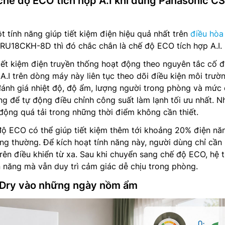
 chế độ ECO tích hợp A.I khi dùng Panasonic CS
 tính năng giúp tiết kiệm điện hiệu quả nhất trên
điều hòa
U18CKH-8D thì đó chắc chắn là chế độ ECO tích hợp A.I.
iết kiệm điện truyền thống hoạt động theo nguyên tắc cố đ
A.I trên dòng máy này liên tục theo dõi điều kiện môi trườ
đánh giá nhiệt độ, độ ẩm, lượng người trong phòng và mức
ng để tự động điều chỉnh công suất làm lạnh tối ưu nhất. 
ộng quá tải trong những thời điểm không cần thiết.
độ ECO có thể giúp tiết kiệm thêm tới khoảng 20% điện nă
ng thường. Để kích hoạt tính năng này, người dùng chỉ cần
n điều khiển từ xa. Sau khi chuyển sang chế độ ECO, hệ 
n năng mà vẫn duy trì cảm giác dễ chịu trong phòng.
 Dry vào những ngày nồm ẩm