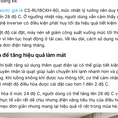
 đáng kể.
sonic giá rẻ
CS-RU18CKH-8D, mức nhiệt lý tưởng nên duy t
ến 28 độ C. Ở ngưỡng nhiệt này, người dùng vẫn cảm thấy 
hệ Inverter có điều kiện phát huy tối đa hiệu quả tiết kiệm 
ệt độ cài đặt, máy nén sẽ giảm công suất xuống mức tối th
y vì liên tục hoạt động ở tải cao. Về lâu dài, cách sử dụng 
a đơn điện hàng tháng.
n để tăng hiệu quả làm mát
i biết rằng sử dụng thêm quạt điện lại có thể giúp tiết ki
uyên nhân là quạt giúp luân chuyển khí lạnh nhanh hơn và 
. Khi luồng không khí được lưu thông tốt, cơ thể cảm nhậ
 nhiệt độ điều hòa được cài đặt cao hơn 1 đến 2 độ C.
ều hòa ở mức 24 độ C, người dùng có thể tăng lên 26 độ C v
hực tế vẫn rất dễ chịu nhưng điện năng tiêu thụ của điều h
mẹo đơn giản nhưng mang lại hiệu quả rõ rệt trong mùa hè.