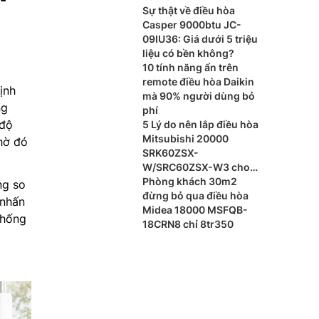
-
Sự thật về điều hòa
Casper 9000btu JC-
09IU36: Giá dưới 5 triệu
liệu có bền không?
10 tính năng ẩn trên
remote điều hòa Daikin
ịnh
mà 90% người dùng bỏ
ng
phí
 độ
5 Lý do nên lắp điều hòa
Mitsubishi 20000
Nhờ đó
SRK60ZSX-
W/SRC60ZSX-W3 cho
phòng khách
Phòng khách 30m2
ng so
đừng bỏ qua điều hòa
 nhấn
Midea 18000 MSFQB-
thống
18CRN8 chỉ 8tr350