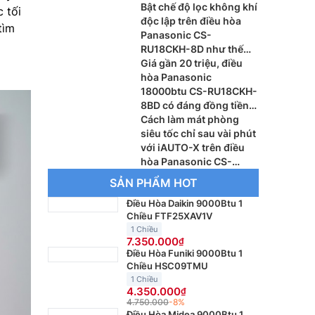
khác biệt?
Bật chế độ lọc không khí
 tối
độc lập trên điều hòa
tìm
Panasonic CS-
RU18CKH-8D như thế
nào?
Giá gần 20 triệu, điều
hòa Panasonic
18000btu CS-RU18CKH-
8BD có đáng đồng tiền
bát gạo?
Cách làm mát phòng
siêu tốc chỉ sau vài phút
với iAUTO-X trên điều
hòa Panasonic CS-
AU9BKH-8
SẢN PHẨM HOT
Điều Hòa Daikin 9000Btu 1
Chiều FTF25XAV1V
1 Chiều
7.350.000
Điều Hòa Funiki 9000Btu 1
Chiều HSC09TMU
1 Chiều
4.350.000
4.750.000
-8%
Điều Hòa Midea 9000Btu 1