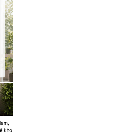
Nam,
ể khó