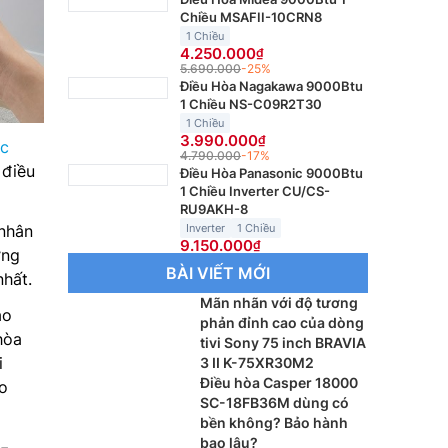
Chiều MSAFII-10CRN8
1 Chiều
4.250.000
5.690.000
-25%
Điều Hòa Nagakawa 9000Btu
1 Chiều NS-C09R2T30
1 Chiều
3.990.000
ic
4.790.000
-17%
 điều
Điều Hòa Panasonic 9000Btu
1 Chiều Inverter CU/CS-
RU9AKH-8
 nhân
Inverter
1 Chiều
9.150.000
ờng
BÀI VIẾT MỚI
nhất.
Mãn nhãn với độ tương
ao
phản đỉnh cao của dòng
hòa
tivi Sony 75 inch BRAVIA
i
3 II K-75XR30M2
Điều hòa Casper 18000
o
SC-18FB36M dùng có
bền không? Bảo hành
bao lâu?