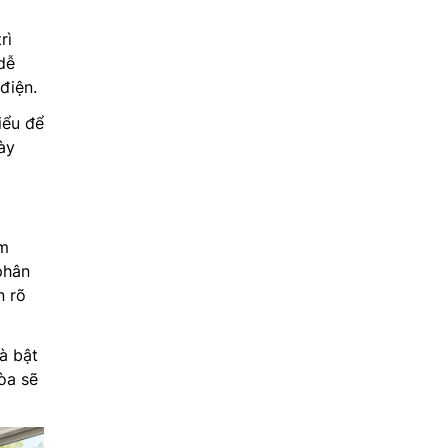
rì
dễ
điện.
iểu để
này
ệm
phân
n rõ
à bật
òa sẽ