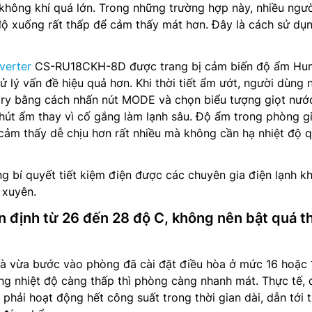
không khí quá lớn. Trong những trường hợp này, nhiều ngư
độ xuống rất thấp để cảm thấy mát hơn. Đây là cách sử dụ
verter
CS-RU18CKH-8D được trang bị cảm biến độ ẩm Hum
ử lý vấn đề hiệu quả hơn. Khi thời tiết ẩm ướt, người dùng 
ry bằng cách nhấn nút MODE và chọn biểu tượng giọt nước
hút ẩm thay vì cố gắng làm lạnh sâu. Độ ẩm trong phòng g
cảm thấy dễ chịu hơn rất nhiều mà không cần hạ nhiệt độ 
g bí quyết tiết kiệm điện được các chuyên gia điện lạnh k
 xuyên.
ổn định từ 26 đến 28 độ C, không nên bật quá t
là vừa bước vào phòng đã cài đặt điều hòa ở mức 16 hoặc 
ng nhiệt độ càng thấp thì phòng càng nhanh mát. Thực tế, 
phải hoạt động hết công suất trong thời gian dài, dẫn tới t