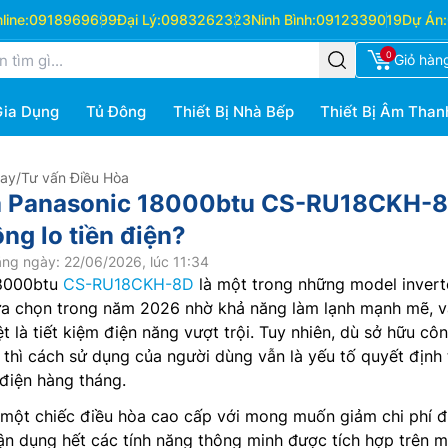
ine:
0918969699
Đại Lý:
0983262323
Ninh Bình:
0912339019
Dự Án:
0
Giỏ hàn
Gia Dụng
Tủ Đông
Thiết Bị Nhà Bếp
Thiết Bị Âm Than
Hay
/
Tư vấn Điều Hòa
a Panasonic 18000btu CS-RU18CKH-
ng lo tiền điện?
ng ngày: 22/06/2026, lúc 11:34
18000btu
CS-RU18CKH-8D
là một trong những model invert
lựa chọn trong năm 2026 nhờ khả năng làm lạnh mạnh mẽ, 
t là tiết kiệm điện năng vượt trội. Tuy nhiên, dù sở hữu cô
 thì cách sử dụng của người dùng vẫn là yếu tố quyết định 
 điện hàng tháng.
 một chiếc điều hòa cao cấp với mong muốn giảm chi phí đ
ận dụng hết các tính năng thông minh được tích hợp trên m