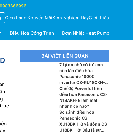
0983666996
Gian hàng Khuyến Mãi
Kinh Nghiệm Hay
Giới thiệu
g
h
Điều Hoà Công Trình
Bơm Nhiệt Heat Pump
BÀI VIẾT LIÊN QUAN
8D
7 Lý do nhà có trẻ con
nên lắp điều hòa
Panasonic 18000
inverter CS-RU18CKH-
er
8BD
Chế độ Powerful trên
vận
điều hòa Panasonic CS-
ng
N18AKH-8 làm mát
trực
nhanh cỡ nào?
So sánh điều hòa
Panasonic CS-
iện
XU18BKH-8 và dòng CS-
U18BKH-8: Đâu là sự
áy.