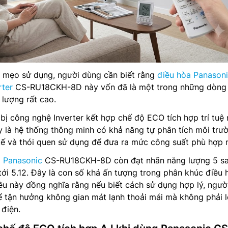
c mẹo sử dụng, người dùng cần biết rằng
điều hòa Panason
rter
CS-RU18CKH-8D này vốn đã là một trong những dòng
 lượng rất cao.
ị công nghệ Inverter kết hợp chế độ ECO tích hợp trí tuệ
ây là hệ thống thông minh có khả năng tự phân tích môi trư
tế và thói quen sử dụng để đưa ra mức công suất phù hợp 
a Panasonic
CS-RU18CKH-8D còn đạt nhãn năng lượng 5 s
tới 5.12. Đây là con số khá ấn tượng trong phân khúc điều 
ều này đồng nghĩa rằng nếu biết cách sử dụng hợp lý, ngườ
 tận hưởng không gian mát lạnh thoải mái mà không phải l
 điện.