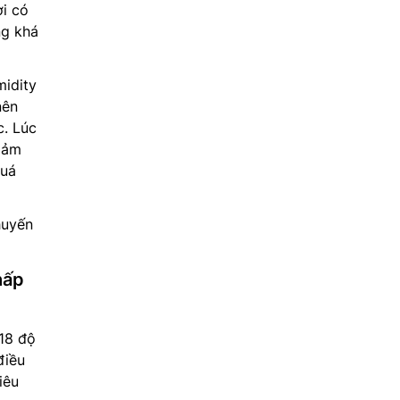
ời có
ng khá
idity
nên
. Lúc
iảm
quá
huyến
hấp
18 độ
điều
iêu