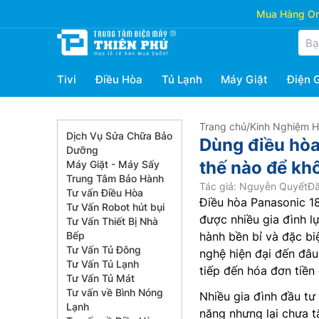
Mua Hàng Onl
Tivi
Điều Hòa
Tủ Lạnh
Máy Giặt
Điện 
Trang chủ
/
Kinh Nghiệm 
Dịch Vụ Sửa Chữa Bảo
Dùng điều hò
Dưỡng
thế nào để khô
Máy Giặt - Máy Sấy
Trung Tâm Bảo Hành
Tác giả: Nguyễn Quyết
Đă
Tư vấn Điều Hòa
Điều hòa Panasonic 
Tư Vấn Robot hút bụi
được nhiều gia đình 
Tư Vấn Thiết Bị Nhà
Bếp
hành bền bỉ và đặc biệ
Tư Vấn Tủ Đông
nghệ hiện đại đến đâu
Tư Vấn Tủ Lạnh
tiếp đến hóa đơn tiền
Tư Vấn Tủ Mát
Tư vấn về Bình Nóng
Nhiều gia đình đầu tư
Lạnh
năng nhưng lại chưa t