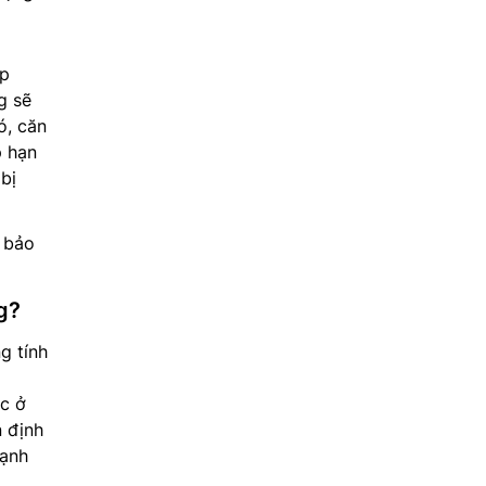
p
g sẽ
ó, căn
p hạn
bị
p bảo
g?
g tính
c ở
n định
lạnh