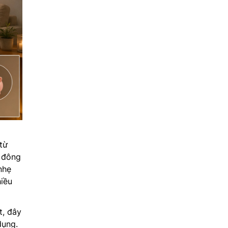
từ
a đông
nhẹ
hiều
t, đây
dụng.