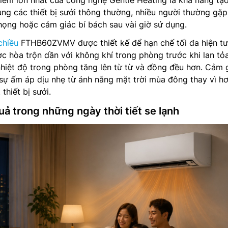
iểm lớn nhất của công nghệ Gentle Heating là khả năng tạ
ụng các thiết bị sưởi thông thường, nhiều người thường gặp
họng hoặc cảm giác bí bách sau vài giờ sử dụng.
chiều
FTHB60ZVMV được thiết kế để hạn chế tối đa hiện t
c hòa trộn dần với không khí trong phòng trước khi lan tỏ
hiệt độ trong phòng tăng lên từ từ và đồng đều hơn. Cảm 
ự ấm áp dịu nhẹ từ ánh nắng mặt trời mùa đông thay vì hơ
thiết bị sưởi.
ả trong những ngày thời tiết se lạnh