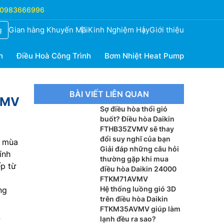
0983666996
Gian hàng Khuyến Mãi
Kinh Nghiệm Hay
Giới thiệu
g
h
Điều Hoà Công Trình
Bơm Nhiệt Heat Pump
BÀI VIẾT LIÊN QUAN
VMV
Sợ điều hòa thổi gió
buốt? Điều hòa Daikin
FTHB35ZVMV sẽ thay
đổi suy nghĩ của bạn
o mùa
Giải đáp những câu hỏi
ính
thường gặp khi mua
ếp từ
điều hòa Daikin 24000
FTKM71AVMV
Hệ thống luồng gió 3D
ng
trên điều hòa Daikin
FTKM35AVMV giúp làm
lạnh đều ra sao?
r