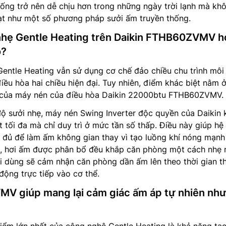
ống trở nên dễ chịu hơn trong những ngày trời lạnh mà kh
ạt như một số phương pháp sưởi ấm truyền thống.
nhẹ Gentle Heating trên Daikin FTHB60ZVMV h
o?
Gentle Heating vẫn sử dụng cơ chế đảo chiều chu trình môi
iều hòa hai chiều hiện đại. Tuy nhiên, điểm khác biệt nằm 
 của máy nén của điều hòa Daikin 22000btu FTHB60ZVMV.
độ sưởi nhẹ, máy nén Swing Inverter độc quyền của Daikin
 tối đa mà chỉ duy trì ở mức tần số thấp. Điều này giúp hệ
a đủ để làm ấm không gian thay vì tạo luồng khí nóng mạnh
, hơi ấm được phân bổ đều khắp căn phòng một cách nhẹ
i dùng sẽ cảm nhận căn phòng dần ấm lên theo thời gian th
động trực tiếp vào cơ thể.
V giúp mang lại cảm giác ấm áp tự nhiên như