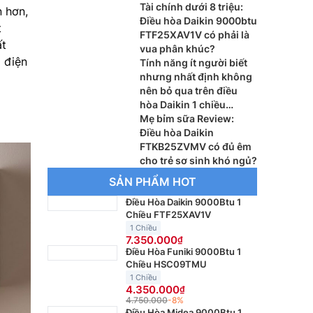
Tài chính dưới 8 triệu:
 hơn,
Điều hòa Daikin 9000btu
t
FTF25XAV1V có phải là
ất
vua phân khúc?
 điện
Tính năng ít người biết
nhưng nhất định không
nên bỏ qua trên điều
hòa Daikin 1 chiều
FTHB35ZVMV
Mẹ bỉm sữa Review:
Điều hòa Daikin
FTKB25ZVMV có đủ êm
cho trẻ sơ sinh khó ngủ?
SẢN PHẨM HOT
Điều Hòa Daikin 9000Btu 1
Chiều FTF25XAV1V
1 Chiều
7.350.000
Điều Hòa Funiki 9000Btu 1
Chiều HSC09TMU
1 Chiều
4.350.000
4.750.000
-8%
Điều Hòa Midea 9000Btu 1