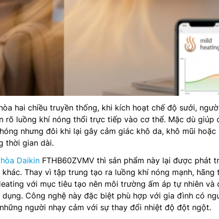
hòa hai chiều truyền thống, khi kích hoạt chế độ sưởi, ngườ
rõ luồng khí nóng thổi trực tiếp vào cơ thể. Mặc dù giúp 
hóng nhưng đôi khi lại gây cảm giác khô da, khô mũi hoặc
 thời gian dài.
 hòa Daikin
FTHB60ZVMV thì sản phẩm này lại được phát tr
khác. Thay vì tập trung tạo ra luồng khí nóng mạnh, hãng 
eating với mục tiêu tạo nên môi trường ấm áp tự nhiên và 
 dụng. Công nghệ này đặc biệt phù hợp với gia đình có ng
c những người nhạy cảm với sự thay đổi nhiệt độ đột ngột.