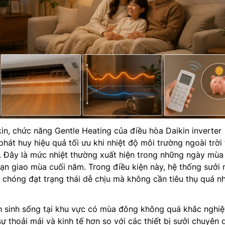
kin, chức năng Gentle Heating của điều hòa Daikin inverter
t huy hiệu quả tối ưu khi nhiệt độ môi trường ngoài trời 
n. Đây là mức nhiệt thường xuất hiện trong những ngày mù
ạn giao mùa cuối năm. Trong điều kiện này, hệ thống sưởi 
chóng đạt trạng thái dễ chịu mà không cần tiêu thụ quá n
h sinh sống tại khu vực có mùa đông không quá khắc nghiệ
sự thoải mái và kinh tế hơn so với các thiết bị sưởi chuyên 