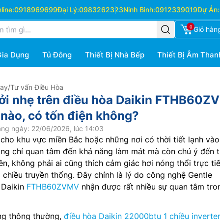
ine:
0918969699
Đại Lý:
0983262323
Ninh Bình:
0912339019
Dự Án:
0
Giỏ hàn
Gia Dụng
Tủ Đông
Thiết Bị Nhà Bếp
Thiết Bị Âm Than
Hay
/
Tư vấn Điều Hòa
ởi nhẹ trên điều hòa Daikin FTHB60Z
 nào, có tốn điện không?
ng ngày: 22/06/2026, lúc 14:03
 cho khu vực miền Bắc hoặc những nơi có thời tiết lạnh và
ông chỉ quan tâm đến khả năng làm mát mà còn chú ý đến t
n, không phải ai cũng thích cảm giác hơi nóng thổi trực ti
 chiều truyền thống. Đây chính là lý do công nghệ Gentle
 Daikin
FTHB60ZVMV
nhận được rất nhiều sự quan tâm tro
óng thông thường,
điều hòa Daikin 22000btu 1 chiều inverte