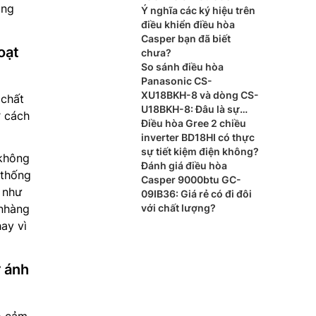
ông
Ý nghĩa các ký hiệu trên
điều khiển điều hòa
Casper bạn đã biết
oạt
chưa?
So sánh điều hòa
Panasonic CS-
XU18BKH-8 và dòng CS-
 chất
U18BKH-8: Đâu là sự
ở cách
khác biệt?
Điều hòa Gree 2 chiều
inverter BD18HI có thực
sự tiết kiệm điện không?
 không
Đánh giá điều hòa
 thống
Casper 9000btu GC-
 như
09IB36: Giá rẻ có đi đôi
 nhàng
với chất lượng?
ay vì
 ánh