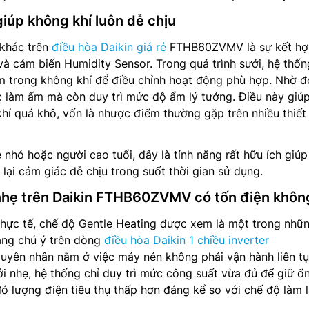
iúp không khí luôn dễ chịu
khác trên
điều hòa Daikin giá rẻ
FTHB60ZVMV là sự kết hợ
và cảm biến Humidity Sensor. Trong quá trình sưởi, hệ thốn
ẩm trong không khí để điều chỉnh hoạt động phù hợp. Nhờ đ
 làm ấm mà còn duy trì mức độ ẩm lý tưởng. Điều này giú
khí quá khô, vốn là nhược điểm thường gặp trên nhiều thiết 
ẻ nhỏ hoặc người cao tuổi, đây là tính năng rất hữu ích giú
lại cảm giác dễ chịu trong suốt thời gian sử dụng.
nhẹ trên Daikin FTHB60ZVMV có tốn điện khôn
 Thực tế, chế độ Gentle Heating được xem là một trong nhữn
áng chú ý trên dòng
điều hòa Daikin 1 chiều inverter
ên nhân nằm ở việc máy nén không phải vận hành liên tụ
ởi nhẹ, hệ thống chỉ duy trì mức công suất vừa đủ để giữ ổ
ó lượng điện tiêu thụ thấp hơn đáng kể so với chế độ làm 