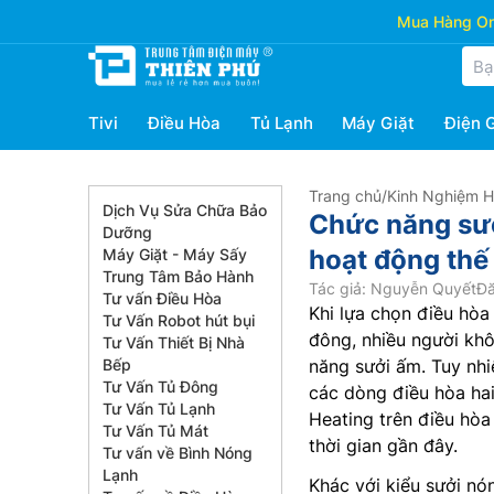
Mua Hàng Onl
Tivi
Điều Hòa
Tủ Lạnh
Máy Giặt
Điện 
Trang chủ
/
Kinh Nghiệm 
Dịch Vụ Sửa Chữa Bảo
Chức năng sư
Dưỡng
hoạt động thế
Máy Giặt - Máy Sấy
Trung Tâm Bảo Hành
Tác giả: Nguyễn Quyết
Đă
Tư vấn Điều Hòa
Khi lựa chọn điều hòa
Tư Vấn Robot hút bụi
đông, nhiều người kh
Tư Vấn Thiết Bị Nhà
Bếp
năng sưởi ấm. Tuy nhiê
Tư Vấn Tủ Đông
các dòng điều hòa hai
Tư Vấn Tủ Lạnh
Heating trên điều hòa
Tư Vấn Tủ Mát
thời gian gần đây.
Tư vấn về Bình Nóng
Lạnh
Khác với kiểu sưởi n