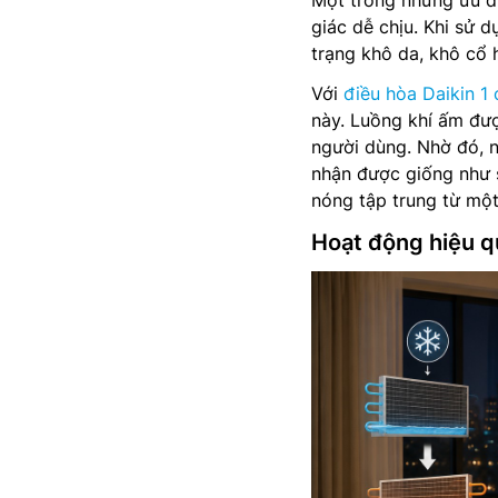
Một trong những ưu đ
giác dễ chịu. Khi sử d
trạng khô da, khô cổ 
Với
điều hòa Daikin 1 
này. Luồng khí ấm đượ
người dùng. Nhờ đó, n
nhận được giống như s
nóng tập trung từ một 
Hoạt động hiệu qu