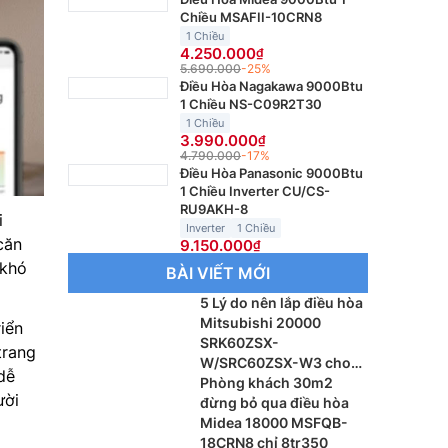
Chiều MSAFII-10CRN8
1 Chiều
4.250.000
5.690.000
-25%
Điều Hòa Nagakawa 9000Btu
1 Chiều NS-C09R2T30
1 Chiều
3.990.000
4.790.000
-17%
Điều Hòa Panasonic 9000Btu
1 Chiều Inverter CU/CS-
RU9AKH-8
i
Inverter
1 Chiều
căn
9.150.000
 khó
BÀI VIẾT MỚI
5 Lý do nên lắp điều hòa
Mitsubishi 20000
iển
SRK60ZSX-
trang
W/SRC60ZSX-W3 cho
dễ
phòng khách
Phòng khách 30m2
ười
đừng bỏ qua điều hòa
Midea 18000 MSFQB-
18CRN8 chỉ 8tr350