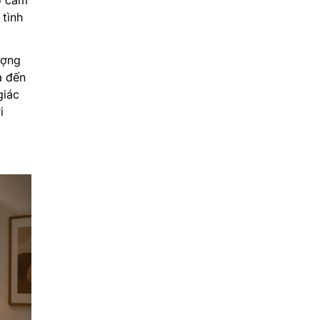
o cảm
 tình
ượng
a đến
giác
i