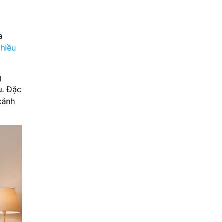
a
chiều
g
u. Đặc
cảnh