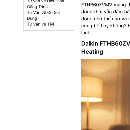
Tư vấn về Điều Hòa
FTHB60ZVMV mang đến 
Công Trình
đồng thời vẫn đảm bảo
Tư Vấn về Đồ Gia
Dụng
động như thế nào và m
Tư Vấn về Tivi
công bố hay không? Hã
lạnh.
Daikin FTHB60ZV
Heating