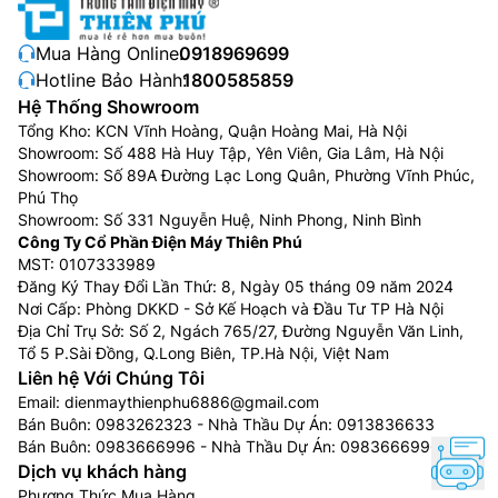
Mua Hàng Online:
0918969699
Hotline Bảo Hành:
1800585859
Hệ Thống Showroom
Tổng Kho: KCN Vĩnh Hoàng, Quận Hoàng Mai, Hà Nội
Showroom: Số 488 Hà Huy Tập, Yên Viên, Gia Lâm, Hà Nội
Showroom: Số 89A Đường Lạc Long Quân, Phường Vĩnh Phúc,
Phú Thọ
Showroom: Số 331 Nguyễn Huệ, Ninh Phong, Ninh Bình
Công Ty Cổ Phần Điện Máy Thiên Phú
MST: 0107333989
Đăng Ký Thay Đổi Lần Thứ: 8, Ngày 05 tháng 09 năm 2024
Nơi Cấp: Phòng DKKD - Sở Kế Hoạch và Đầu Tư TP Hà Nội
Địa Chỉ Trụ Sở: Số 2, Ngách 765/27, Đường Nguyễn Văn Linh,
Tổ 5 P.Sài Đồng, Q.Long Biên, TP.Hà Nội, Việt Nam
Liên hệ Với Chúng Tôi
Email:
dienmaythienphu6886@gmail.com
Bán Buôn:
0983262323
- Nhà Thầu Dự Án:
0913836633
Bán Buôn:
0983666996
- Nhà Thầu Dự Án:
0983666996
Dịch vụ khách hàng
Phương Thức Mua Hàng