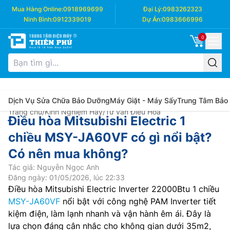
Mua Hàng Online:
0918969699
Đại Lý:
0983262323
Ninh Bình:
0912339019
Dự Án:
0983666996
0
Dịch Vụ Sửa Chữa Bảo Dưỡng
Máy Giặt - Máy Sấy
Trung Tâm Bảo
Trang chủ
/
Kinh Nghiệm Hay
/
Tư vấn Điều Hòa
Điều hòa Mitsubishi Electric 1
chiều MSY-JA60VF có gì nổi bật?
Có nên mua không?
Tác giả: Nguyễn Ngọc Anh
Đăng ngày: 01/05/2026, lúc 22:33
Điều hòa Mitsubishi Electric Inverter 22000Btu 1 chiều
MSY-JA60VF
nổi bật với công nghệ PAM Inverter tiết
kiệm điện, làm lạnh nhanh và vận hành êm ái. Đây là
lựa chọn đáng cân nhắc cho không gian dưới 35m2,