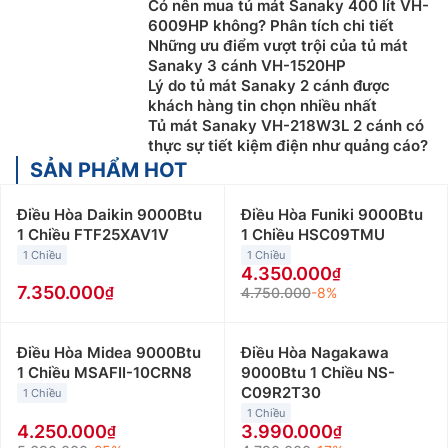
Có nên mua tủ mát Sanaky 400 lít VH-
6009HP không? Phân tích chi tiết
Những ưu điểm vượt trội của tủ mát
Sanaky 3 cánh VH-1520HP
Lý do tủ mát Sanaky 2 cánh được
khách hàng tin chọn nhiều nhất
Tủ mát Sanaky VH-218W3L 2 cánh có
thực sự tiết kiệm điện như quảng cáo?
SẢN PHẨM HOT
Điều Hòa Daikin 9000Btu
Điều Hòa Funiki 9000Btu
1 Chiều FTF25XAV1V
1 Chiều HSC09TMU
1 Chiều
1 Chiều
4.350.000
7.350.000
4.750.000
-8%
Điều Hòa Midea 9000Btu
Điều Hòa Nagakawa
1 Chiều MSAFII-10CRN8
9000Btu 1 Chiều NS-
C09R2T30
1 Chiều
1 Chiều
4.250.000
3.990.000