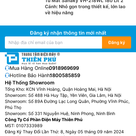
Tủ Mát Sanaky VH-218WL 180 Lít 2
Cánh: Nhỏ gọn trong thiết kế, lớn lao
về hiệu năng
Đăng ký nhận thông tin mới nhất
Đăng ký
Mua Hàng Online:
0918969699
Hotline Bảo Hành:
1800585859
Hệ Thống Showroom
Tổng Kho: KCN Vĩnh Hoàng, Quận Hoàng Mai, Hà Nội
Showroom: Số 488 Hà Huy Tập, Yên Viên, Gia Lâm, Hà Nội
Showroom: Số 89A Đường Lạc Long Quân, Phường Vĩnh Phúc,
Phú Thọ
Showroom: Số 331 Nguyễn Huệ, Ninh Phong, Ninh Bình
Công Ty Cổ Phần Điện Máy Thiên Phú
MST: 0107333989
Đăng Ký Thay Đổi Lần Thứ: 8, Ngày 05 tháng 09 năm 2024