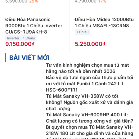
5.690.000
-25%
4.790.000
-17%
Điều Hòa Panasonic
Điều Hòa Midea 12000Btu
9000Btu 1 Chiều Inverter
1 Chiều MSAFII-13CRN8
CU/CS-RU9AKH-8
1 Chiều
Inverter
1 Chiều
9.150.000
5.250.000
BÀI VIẾT MỚI
Tư vấn kinh nghiệm chọn mua tủ mát
hãng nào tốt và bền nhất 2026
Bảo vệ độ tươi ngon của thực phẩm tối
ưu với tủ mát Funiki 1 Cánh 242 Lít
HSC-600F1R1
Tủ Mát Sanaky VH-358W có tốt
không? Nguồn gốc xuất xứ và đánh giá
chất lượng
Tủ Mát Sanaky VH-6009HP 400 Lít:
Chất lượng có tương xứng với giá tiền?
Bí quyết chọn mua Tủ Mát Sanaky VH-
218W 180 Lít cho gia đình và cửa hàng