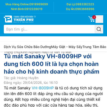
Mua Hàng Online:
0918969699
Đại Lý:
0983262323
Ninh Bình:
0912339019
Dự Án:
0983666996
0
Dịch Vụ Sửa Chữa Bảo Dưỡng
Máy Giặt - Máy Sấy
Trung Tâm Bảo
Trang chủ
/
Kinh Nghiệm Hay
/
Tư Vấn Tủ Mát
Tủ mát Sanaky VH-8009HP với
dung tích 600 lít là lựa chọn hoàn
hảo cho hộ kinh doanh thực phẩm
Tác giả: Hoàng Huyền
Đăng ngày: 29/04/2026, lúc 16:10
Tủ mát Sanaky
VH-8009HP
là tủ có dung tích sử dụng
lớn lên đến 600 lít đáp ứng nhu cầu sử dụng của người
dùng. Kết hợp nhiều công nghệ hiện đại cùng thiết kế
độc đáo phù hợp với các cửa hàng tạp hóa, siêu thị,