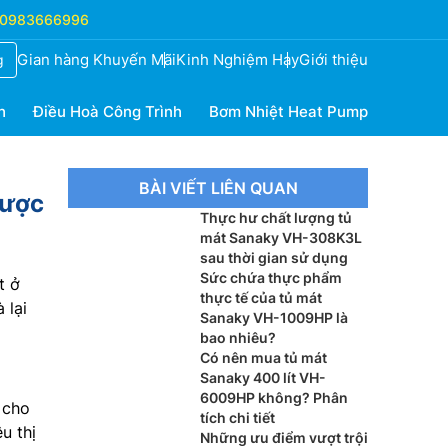
0983666996
Gian hàng Khuyến Mãi
Kinh Nghiệm Hay
Giới thiệu
g
h
Điều Hoà Công Trình
Bơm Nhiệt Heat Pump
BÀI VIẾT LIÊN QUAN
được
Thực hư chất lượng tủ
mát Sanaky VH-308K3L
sau thời gian sử dụng
Sức chứa thực phẩm
t ở
thực tế của tủ mát
 lại
Sanaky VH-1009HP là
bao nhiêu?
Có nên mua tủ mát
Sanaky 400 lít VH-
6009HP không? Phân
 cho
tích chi tiết
u thị
Những ưu điểm vượt trội