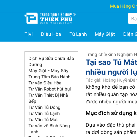
Mua Hàng Onl
Tivi
Điều Hòa
Tủ Lạnh
Máy Giặt
Điện 
Trang chủ
/
Kinh Nghiệm 
Dịch Vụ Sửa Chữa Bảo
Tại sao Tủ Má
Dưỡng
nhiều người l
Máy Giặt - Máy Sấy
Trung Tâm Bảo Hành
Tác giả: Hoàng Huyền
Đăn
Tư vấn Điều Hòa
Không khó để bạn có 
Tư Vấn Robot hút bụi
rất nhiều quán tạp hóa
Tư Vấn Thiết Bị Nhà
Bếp
được nhiều người mua
Tư Vấn Tủ Đông
Mục đích sử dụng k
Tư Vấn Tủ Lạnh
Tư Vấn Tủ Mát
Dựa vào đặc thù phải
Tư vấn về Bình Nóng
Lạnh
ra đời dòng sản phẩm