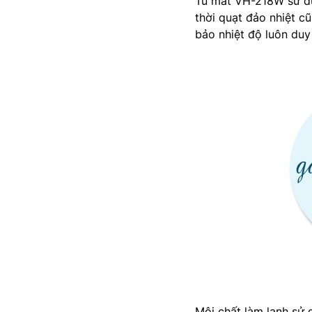
Tủ mát VH-218W sử dụ
thời quạt đảo nhiệt c
bảo nhiệt độ luôn duy
Môi chất làm lạnh sử 