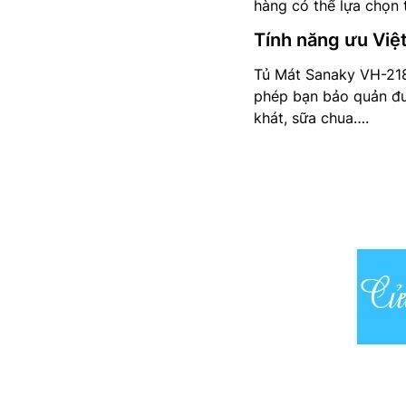
hàng có thể lựa chọn
Tính năng ưu Việ
Tủ Mát Sanaky VH-218W
phép bạn bảo quản đư
khát, sữa chua….