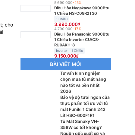
5.690.000
-25%
Điều Hòa Nagakawa 9000Btu
1 Chiều NS-C09R2T30
1 Chiều
3.990.000
t; cho
4.790.000
-17%
ải
Điều Hòa Panasonic 9000Btu
1 Chiều Inverter CU/CS-
RU9AKH-8
Inverter
1 Chiều
9.150.000
BÀI VIẾT MỚI
Tư vấn kinh nghiệm
chọn mua tủ mát hãng
nào tốt và bền nhất
2026
Bảo vệ độ tươi ngon của
thực phẩm tối ưu với tủ
mát Funiki 1 Cánh 242
Lít HSC-600F1R1
Tủ Mát Sanaky VH-
358W có tốt không?
Nguồn gốc xuất xứ và