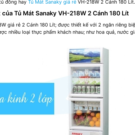
 tủ đông hay
Tủ Mát Sanaky giá rẻ
VH-218W 2 Cánh 180 Lít.
t của Tủ Mát Sanaky VH-218W 2 Cánh 180 Lít
 giá rẻ 2 Cánh 180 Lít; được thiết kế với 2 ngăn riêng biệ
ợc nhiều loại thực phẩm khách nhau; như hoa quả, nước gi