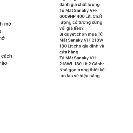
đánh giá chất lượng
Tủ Mát Sanaky VH-
6009HP 400 Lít: Chất
lượng có tương xứng
nh mở
với giá tiền?
ai
Bí quyết chọn mua Tủ
 mở
Mát Sanaky VH-218W
180 Lít cho gia đình và
cửa hàng
 cách
Tủ Mát Sanaky VH-
 nào
218WL 180 Lít 2 Cánh:
Nhỏ gọn trong thiết kế,
lớn lao về hiệu năng