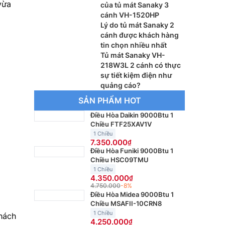
vừa
của tủ mát Sanaky 3
cánh VH-1520HP
Lý do tủ mát Sanaky 2
cánh được khách hàng
tin chọn nhiều nhất
Tủ mát Sanaky VH-
218W3L 2 cánh có thực
sự tiết kiệm điện như
quảng cáo?
SẢN PHẨM HOT
Điều Hòa Daikin 9000Btu 1
Chiều FTF25XAV1V
1 Chiều
7.350.000
Điều Hòa Funiki 9000Btu 1
Chiều HSC09TMU
1 Chiều
4.350.000
4.750.000
-8%
Điều Hòa Midea 9000Btu 1
Chiều MSAFII-10CRN8
1 Chiều
khách
4.250.000