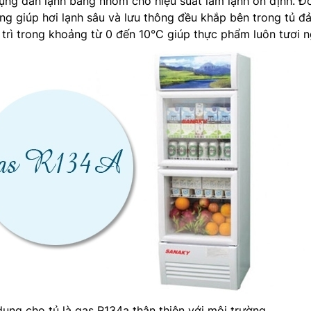
ng dàn lạnh bằng nhôm cho hiệu suất làm lạnh ổn định. Đ
ũng giúp hơi lạnh sâu và lưu thông đều khắp bên trong tủ đ
 trì trong khoảng từ 0 đến 10°C giúp thực phẩm luôn tươi n
dụng cho tủ là gas R134a thân thiện với môi trường.