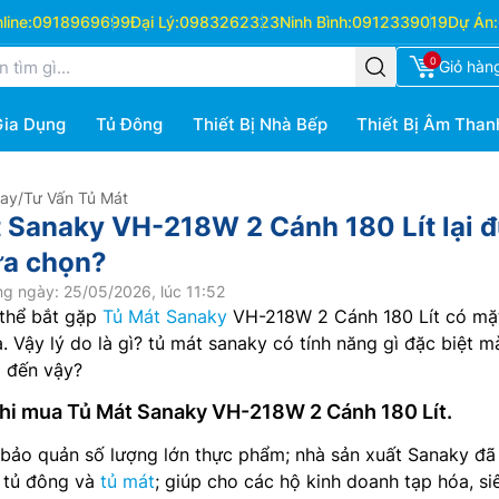
ine:
0918969699
Đại Lý:
0983262323
Ninh Bình:
0912339019
Dự Án:
0
Giỏ hàn
Gia Dụng
Tủ Đông
Thiết Bị Nhà Bếp
Thiết Bị Âm Than
Hay
/
Tư Vấn Tủ Mát
t Sanaky VH-218W 2 Cánh 180 Lít lại 
ựa chọn?
g ngày: 25/05/2026, lúc 11:52
thể bắt gặp
Tủ Mát Sanaky
VH-218W 2 Cánh 180 Lít có mặ
. Vậy lý do là gì? tủ mát sanaky có tính năng gì đặc biệt mà
 đến vậy?
hi mua Tủ Mát Sanaky VH-218W 2 Cánh 180 Lít.
 bảo quản số lượng lớn thực phẩm; nhà sản xuất Sanaky đã
 tủ đông và
tủ mát
; giúp cho các hộ kinh doanh tạp hóa, siê