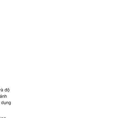
và độ
Cánh
ử dụng