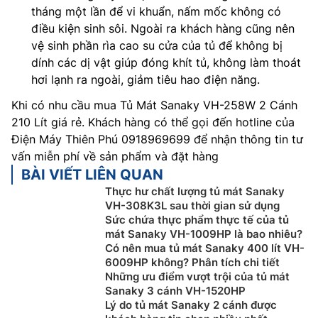
tháng một lần để vi khuẩn, nấm mốc không có
điều kiện sinh sôi. Ngoài ra khách hàng cũng nên
vệ sinh phần rìa cao su cửa của tủ để không bị
dính các dị vật giúp đóng khít tủ, không làm thoát
hơi lạnh ra ngoài, giảm tiêu hao điện năng.
Khi có nhu cầu mua Tủ Mát Sanaky VH-258W 2 Cánh
210 Lít giá rẻ. Khách hàng có thể gọi đến hotline của
Điện Máy Thiên Phú 0918969699 để nhận thông tin tư
vấn miễn phí về sản phẩm và đặt hàng
BÀI VIẾT LIÊN QUAN
Thực hư chất lượng tủ mát Sanaky
VH-308K3L sau thời gian sử dụng
Sức chứa thực phẩm thực tế của tủ
mát Sanaky VH-1009HP là bao nhiêu?
Có nên mua tủ mát Sanaky 400 lít VH-
6009HP không? Phân tích chi tiết
Những ưu điểm vượt trội của tủ mát
Sanaky 3 cánh VH-1520HP
Lý do tủ mát Sanaky 2 cánh được