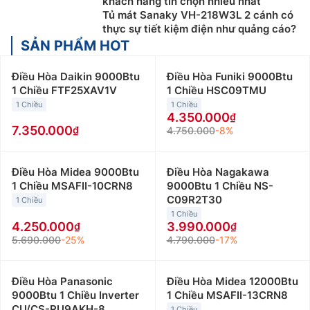
khách hàng tin chọn nhiều nhất
Tủ mát Sanaky VH-218W3L 2 cánh có
thực sự tiết kiệm điện như quảng cáo?
SẢN PHẨM HOT
Điều Hòa Daikin 9000Btu
Điều Hòa Funiki 9000Btu
1 Chiều FTF25XAV1V
1 Chiều HSC09TMU
1 Chiều
1 Chiều
4.350.000
7.350.000
4.750.000
-8%
Điều Hòa Midea 9000Btu
Điều Hòa Nagakawa
1 Chiều MSAFII-10CRN8
9000Btu 1 Chiều NS-
C09R2T30
1 Chiều
1 Chiều
4.250.000
3.990.000
5.690.000
-25%
4.790.000
-17%
Điều Hòa Panasonic
Điều Hòa Midea 12000Btu
9000Btu 1 Chiều Inverter
1 Chiều MSAFII-13CRN8
CU/CS-RU9AKH-8
1 Chiều