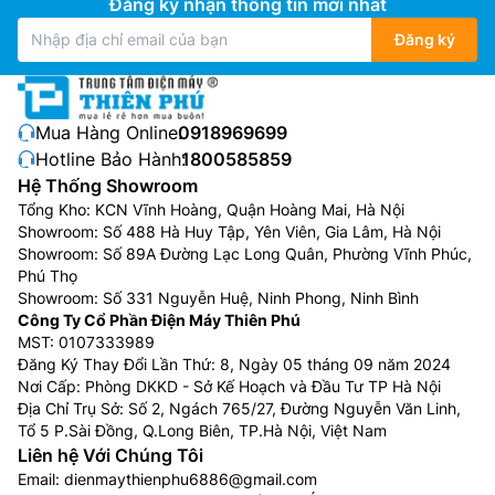
Đăng ký nhận thông tin mới nhất
Đăng ký
Mua Hàng Online:
0918969699
Hotline Bảo Hành:
1800585859
Hệ Thống Showroom
Tổng Kho: KCN Vĩnh Hoàng, Quận Hoàng Mai, Hà Nội
Showroom: Số 488 Hà Huy Tập, Yên Viên, Gia Lâm, Hà Nội
Showroom: Số 89A Đường Lạc Long Quân, Phường Vĩnh Phúc,
Phú Thọ
Showroom: Số 331 Nguyễn Huệ, Ninh Phong, Ninh Bình
Công Ty Cổ Phần Điện Máy Thiên Phú
MST: 0107333989
Đăng Ký Thay Đổi Lần Thứ: 8, Ngày 05 tháng 09 năm 2024
Nơi Cấp: Phòng DKKD - Sở Kế Hoạch và Đầu Tư TP Hà Nội
Địa Chỉ Trụ Sở: Số 2, Ngách 765/27, Đường Nguyễn Văn Linh,
Tổ 5 P.Sài Đồng, Q.Long Biên, TP.Hà Nội, Việt Nam
Liên hệ Với Chúng Tôi
Email:
dienmaythienphu6886@gmail.com