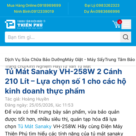
Mua Hàng Online:
0918969699
Đại Lý:
0983262323
Ninh Bình:
0912339019
Dự Án:
0983666996
0
Dịch Vụ Sửa Chữa Bảo Dưỡng
Máy Giặt - Máy Sấy
Trung Tâm Bảo
Trang chủ
/
Kinh Nghiệm Hay
/
Tư Vấn Tủ Mát
Tủ Mát Sanaky VH-258W 2 Cánh
210 Lít – Lựa chọn số 1 cho các hộ
kinh doanh thực phẩm
Tác giả: Hoàng Huyền
Đăng ngày: 25/05/2026, lúc 11:53
Để vừa có thể trưng bày sản phẩm, vừa bảo quản
được tốt hơn, nhiều siêu thị, quán tạp hóa đã lựa
chọn
Tủ Mát Sanaky
VH-258W. Hãy cùng Điện Máy
Thiên Phú tìm hiểu các tính năng của tủ mát sanaky