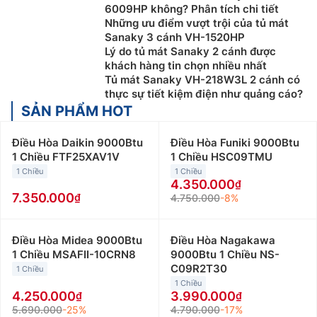
6009HP không? Phân tích chi tiết
Những ưu điểm vượt trội của tủ mát
Sanaky 3 cánh VH-1520HP
Lý do tủ mát Sanaky 2 cánh được
khách hàng tin chọn nhiều nhất
Tủ mát Sanaky VH-218W3L 2 cánh có
thực sự tiết kiệm điện như quảng cáo?
SẢN PHẨM HOT
Điều Hòa Daikin 9000Btu
Điều Hòa Funiki 9000Btu
1 Chiều FTF25XAV1V
1 Chiều HSC09TMU
1 Chiều
1 Chiều
4.350.000
7.350.000
4.750.000
-8%
Điều Hòa Midea 9000Btu
Điều Hòa Nagakawa
1 Chiều MSAFII-10CRN8
9000Btu 1 Chiều NS-
C09R2T30
1 Chiều
1 Chiều
4.250.000
3.990.000
5.690.000
-25%
4.790.000
-17%