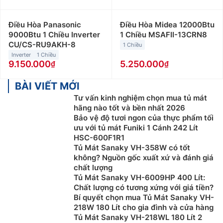
Điều Hòa Panasonic
Điều Hòa Midea 12000Btu
9000Btu 1 Chiều Inverter
1 Chiều MSAFII-13CRN8
CU/CS-RU9AKH-8
1 Chiều
Inverter
1 Chiều
9.150.000
5.250.000
BÀI VIẾT MỚI
Tư vấn kinh nghiệm chọn mua tủ mát
hãng nào tốt và bền nhất 2026
Bảo vệ độ tươi ngon của thực phẩm tối
ưu với tủ mát Funiki 1 Cánh 242 Lít
HSC-600F1R1
Tủ Mát Sanaky VH-358W có tốt
không? Nguồn gốc xuất xứ và đánh giá
chất lượng
Tủ Mát Sanaky VH-6009HP 400 Lít:
Chất lượng có tương xứng với giá tiền?
Bí quyết chọn mua Tủ Mát Sanaky VH-
218W 180 Lít cho gia đình và cửa hàng
Tủ Mát Sanaky VH-218WL 180 Lít 2