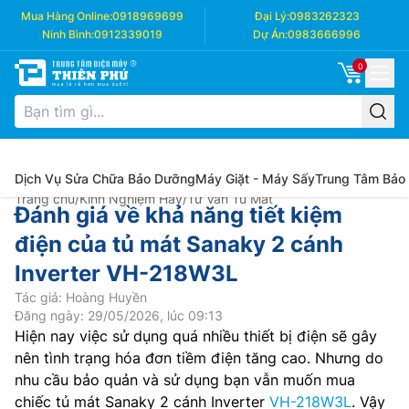
Mua Hàng Online:
0918969699
Đại Lý:
0983262323
Ninh Bình:
0912339019
Dự Án:
0983666996
0
Dịch Vụ Sửa Chữa Bảo Dưỡng
Máy Giặt - Máy Sấy
Trung Tâm Bảo
Trang chủ
/
Kinh Nghiệm Hay
/
Tư Vấn Tủ Mát
Đánh giá về khả năng tiết kiệm
điện của tủ mát Sanaky 2 cánh
Inverter VH-218W3L
Tác giả: Hoàng Huyền
Đăng ngày: 29/05/2026, lúc 09:13
Hiện nay việc sử dụng quá nhiều thiết bị điện sẽ gây
nên tình trạng hóa đơn tiềm điện tăng cao. Nhưng do
nhu cầu bảo quản và sử dụng bạn vẫn muốn mua
chiếc tủ mát Sanaky 2 cánh Inverter
VH-218W3L
. Vậy