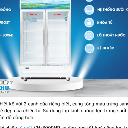
iết kế với 2 cánh cửa riêng biệt, cùng tông màu trứng san
ẻ đẹp của chiếc tủ. Sử dụng lớp kính cường lực trong suốt
ẩm dễ dàng hơn.
thì chiếc
tủ mát
VH-8009HP sé đáp ứng tốt khả năng lưu tr