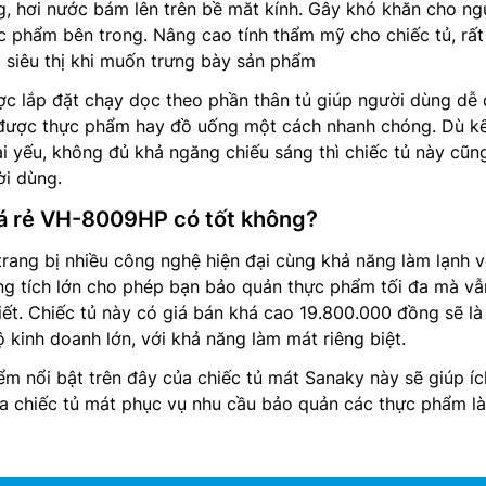
ng, hơi nước bám lên trên bề măt kính. Gây khó khăn cho ng
c phẩm bên trong. Nâng cao tính thẩm mỹ cho chiếc tủ, rất
 siêu thị khi muốn trưng bày sản phẩm
c lắp đặt chạy dọc theo phần thân tủ giúp người dùng dễ
 được thực phẩm hay đồ uống một cách nhanh chóng. Dù k
i yếu, không đủ khả ngăng chiếu sáng thì chiếc tủ này cũn
ời dùng.
á rẻ VH-8009HP có tốt không?
ang bị nhiều công nghệ hiện đại cùng khả năng làm lạnh 
ung tích lớn cho phép bạn bảo quản thực phẩm tối đa mà v
iết. Chiếc tủ này có giá bán khá cao 19.800.000 đồng sẽ là
 kinh doanh lớn, với khả năng làm mát riêng biệt.
m nổi bật trên đây của chiếc tủ mát Sanaky này sẽ giúp í
ua chiếc tủ mát phục vụ nhu cầu bảo quản các thực phẩm l