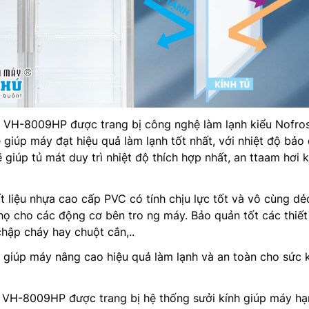
VH-8009HP được trang bị công nghệ làm lạnh kiểu Nofros
 giúp máy đạt hiệu quả làm lạnh tốt nhất, với nhiệt độ bảo
giúp tủ mát duy trì nhiệt độ thích hợp nhất, an ttaam hơi k
 liệu nhựa cao cấp PVC có tính chịu lực tốt và vô cùng dẻo
ọ cho các động cơ bên tro ng máy. Bảo quản tốt các thiết
chập cháy hay chuột cắn,..
 giúp máy nâng cao hiệu quả làm lạnh và an toàn cho sức 
t VH-8009HP được trang bị hệ thống sưởi kính giúp máy hạ