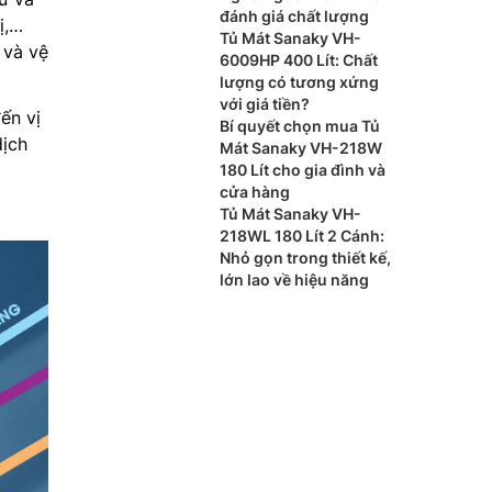
đánh giá chất lượng
ị,…
Tủ Mát Sanaky VH-
 và vệ
6009HP 400 Lít: Chất
lượng có tương xứng
với giá tiền?
ến vị
Bí quyết chọn mua Tủ
dịch
Mát Sanaky VH-218W
180 Lít cho gia đình và
cửa hàng
Tủ Mát Sanaky VH-
218WL 180 Lít 2 Cánh:
Nhỏ gọn trong thiết kế,
lớn lao về hiệu năng