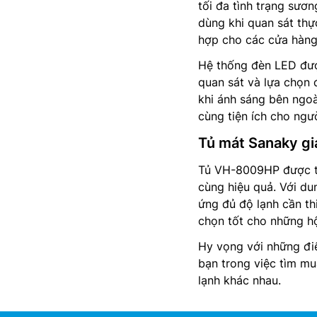
tối đa tình trạng sươ
dùng khi quan sát thự
hợp cho các cửa hàng
Hệ thống đèn LED đượ
quan sát và lựa chọn
khi ánh sáng bên ngoà
cùng tiện ích cho ngư
Tủ mát Sanaky gi
Tủ VH-8009HP được tr
cùng hiệu quả. Với d
ứng đủ độ lạnh cần th
chọn tốt cho những hộ
Hy vọng với những điể
bạn trong việc tìm m
lạnh khác nhau.