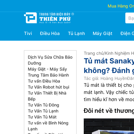
Mua Hàng Onl
Tivi
Điều Hòa
Tủ Lạnh
Máy Giặt
Điện 
Trang chủ
/
Kinh Nghiệm 
Dịch Vụ Sửa Chữa Bảo
Tủ mát Sanaky
Dưỡng
không? Đánh gi
Máy Giặt - Máy Sấy
Trung Tâm Bảo Hành
Tác giả: Hoàng Huyền
Đăn
Tư vấn Điều Hòa
Tủ mát là thiết bị ch
Tư Vấn Robot hút bụi
mát lạnh. Vậy chiếc 
Tư Vấn Thiết Bị Nhà
Bếp
tìm hiểu kĩ hơn về mod
Tư Vấn Tủ Đông
Đôi nét về thươn
Tư Vấn Tủ Lạnh
Tư Vấn Tủ Mát
Tư vấn về Bình Nóng
Lạnh