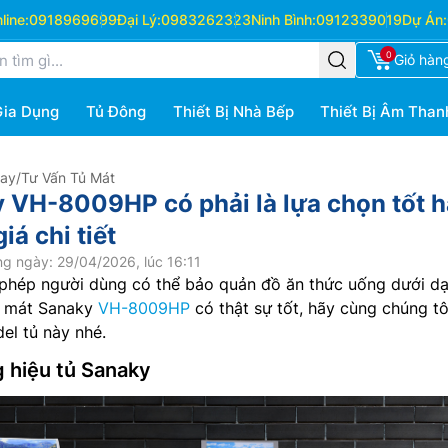
ine:
0918969699
Đại Lý:
0983262323
Ninh Bình:
0912339019
Dự Án:
0
Giỏ hàn
Gia Dụng
Tủ Đông
Thiết Bị Nhà Bếp
Thiết Bị Âm Than
Hay
/
Tư Vấn Tủ Mát
 VH-8009HP có phải là lựa chọn tốt 
á chi tiết
g ngày: 29/04/2026, lúc 16:11
o phép người dùng có thể bảo quản đồ ăn thức uống dưới d
tủ mát Sanaky
VH-8009HP
có thật sự tốt, hãy cùng chúng tô
el tủ này nhé.
g hiệu tủ Sanaky