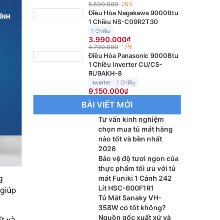
5.690.000
-25%
Điều Hòa Nagakawa 9000Btu
1 Chiều NS-C09R2T30
1 Chiều
3.990.000
4.790.000
-17%
Điều Hòa Panasonic 9000Btu
1 Chiều Inverter CU/CS-
RU9AKH-8
Inverter
1 Chiều
9.150.000
BÀI VIẾT MỚI
Tư vấn kinh nghiệm
chọn mua tủ mát hãng
nào tốt và bền nhất
2026
Bảo vệ độ tươi ngon của
thực phẩm tối ưu với tủ
g
mát Funiki 1 Cánh 242
Lít HSC-600F1R1
 giúp
Tủ Mát Sanaky VH-
358W có tốt không?
Nguồn gốc xuất xứ và
ữ và