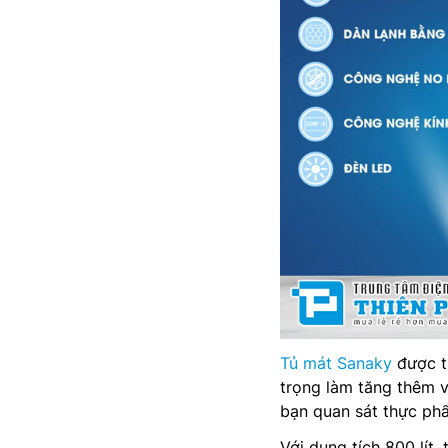
Tủ mát Sanaky
được th
trọng làm tăng thêm v
bạn quan sát thực ph
Với dung tích 800 lít, 