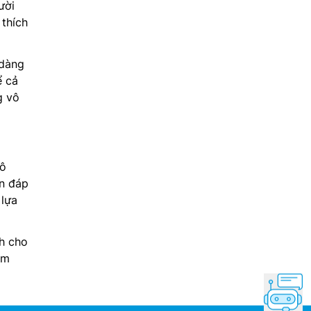
ười
 thích
 dàng
ể cả
g vô
vô
ẫn đáp
 lựa
ch cho
àm