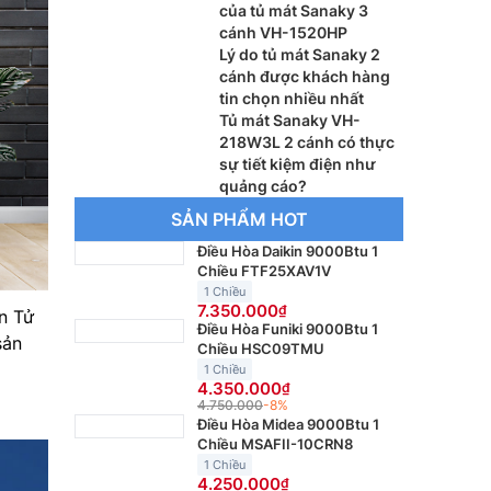
của tủ mát Sanaky 3
cánh VH-1520HP
Lý do tủ mát Sanaky 2
cánh được khách hàng
tin chọn nhiều nhất
Tủ mát Sanaky VH-
218W3L 2 cánh có thực
sự tiết kiệm điện như
quảng cáo?
SẢN PHẨM HOT
Điều Hòa Daikin 9000Btu 1
Chiều FTF25XAV1V
1 Chiều
7.350.000
n Tử
Điều Hòa Funiki 9000Btu 1
sản
Chiều HSC09TMU
1 Chiều
4.350.000
4.750.000
-8%
Điều Hòa Midea 9000Btu 1
Chiều MSAFII-10CRN8
1 Chiều
4.250.000