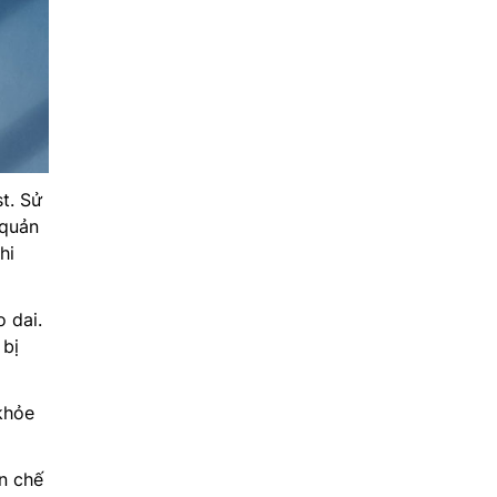
t. Sử
 quản
hi
 dai.
 bị
khỏe
n chế