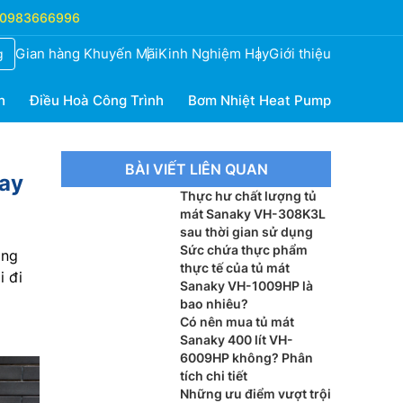
0983666996
Gian hàng Khuyến Mãi
Kinh Nghiệm Hay
Giới thiệu
g
h
Điều Hoà Công Trình
Bơm Nhiệt Heat Pump
BÀI VIẾT LIÊN QUAN
hay
Thực hư chất lượng tủ
mát Sanaky VH-308K3L
sau thời gian sử dụng
Sức chứa thực phẩm
ạng
thực tế của tủ mát
i đi
Sanaky VH-1009HP là
bao nhiêu?
Có nên mua tủ mát
Sanaky 400 lít VH-
6009HP không? Phân
tích chi tiết
Những ưu điểm vượt trội