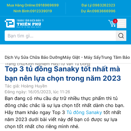
Mua Hàng Online:
0918969699
Đại Lý:
0983262323
Ninh Bình:
0912339019
Dự Án:
0983666996
0
Dịch Vụ Sửa Chữa Bảo Dưỡng
Máy Giặt - Máy Sấy
Trung Tâm Bảo
Trang chủ
/
Kinh Nghiệm Hay
/
Tư Vấn Tủ Đông
Top 3 tủ đông Sanaky tốt nhất mà
bạn nên lựa chọn trong năm 2023
Tác giả: Hoàng Huyền
Đăng ngày: 16/05/2023, lúc 11:26
Bạn đang có nhu cầu dự trữ nhiều thực phẩm thì tủ
đông chắc chắc là sự lựa chọn tốt nhất dành cho bạn.
Hãy tham khảo ngay Top 3
Tủ đông Sanaky
tốt nhất
năm 2023 dưới bài viết này để bạn có được sự lựa
chọn tốt nhất cho riêng mình nhé.