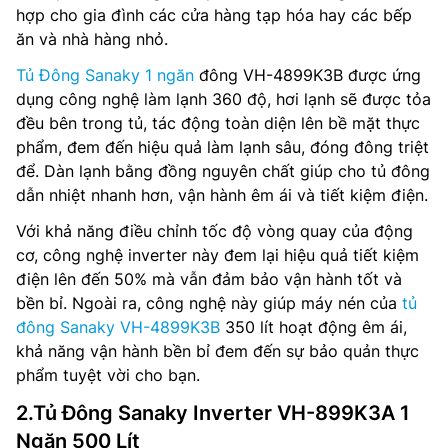
hợp cho gia đình các cửa hàng tạp hóa hay các bếp
ăn và nhà hàng nhỏ.
Tủ Đông Sanaky 1 ngăn
đông VH-4899K3B được ứng
dụng công nghệ làm lạnh 360 độ, hơi lạnh sẽ được tỏa
đều bên trong tủ, tác động toàn diện lên bề mặt thực
phẩm, đem đến hiệu quả làm lạnh sâu, đóng đông triệt
để. Dàn lạnh bằng đồng nguyên chất giúp cho tủ đông
dẫn nhiệt nhanh hơn, vận hành êm ái và tiết kiệm điện.
Với khả năng điều chỉnh tốc độ vòng quay của động
cơ, công nghệ inverter này đem lại hiệu quả tiết kiệm
điện lên đến 50% mà vẫn đảm bảo vận hành tốt và
bền bỉ. Ngoài ra, công nghệ này giúp máy nén của
tủ
đông Sanaky VH-4899K3B
350 lít hoạt động êm ái,
khả năng vận hành bền bỉ đem đến sự bảo quản thực
phẩm tuyệt vời cho bạn.
2.Tủ Đông Sanaky Inverter VH-899K3A 1
Ngăn 500 Lít