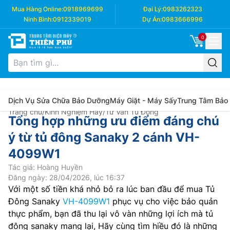
Mua Hàng Online:
0918969699
Đại Lý:
0983262323
Ninh Bình:
0912339019
Dự Án:
0983666996
0
Dịch Vụ Sửa Chữa Bảo Dưỡng
Máy Giặt - Máy Sấy
Trung Tâm Bảo
Trang chủ
/
Kinh Nghiệm Hay
/
Tư Vấn Tủ Đông
Tổng hợp những ưu điểm đáng chú
ý từ tủ đông Sanaky 2 cánh VH-
4099W1
Tác giả: Hoàng Huyền
Đăng ngày: 28/04/2026, lúc 16:37
Với một số tiền khá nhỏ bỏ ra lúc ban đầu để mua Tủ
Đông Sanaky
VH-4099W1
phục vụ cho việc bảo quản
thực phẩm, bạn đã thu lại vô vàn những lợi ích mà tủ
đông sanaky mang lại, Hãy cùng tìm hiều đó là những