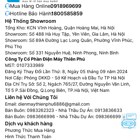
Mua Hàng Online:
0918969699
Hotline Bảo Hành:
1800585859
Hệ Thống Showroom
Tổng Kho: KCN Vĩnh Hoàng, Quận Hoàng Mai, Hà Nội
Showroom: Số 488 Hà Huy Tập, Yên Viên, Gia Lâm, Hà Nội
Showroom: Số 89A Đường Lạc Long Quân, Phường Vĩnh Phúc,
Phú Thọ
Showroom: Số 331 Nguyễn Huệ, Ninh Phong, Ninh Bình
Công Ty Cổ Phần Điện Máy Thiên Phú
MST: 0107333989
Đăng Ký Thay Đổi Lần Thứ: 8, Ngày 05 tháng 09 năm 2024
Nơi Cấp: Phòng DKKD - Sở Kế Hoạch và Đầu Tư TP Hà Nội
Địa Chỉ Trụ Sở: Số 2, Ngách 765/27, Đường Nguyễn Văn Linh,
Tổ 5 P.Sài Đồng, Q.Long Biên, TP.Hà Nội, Việt Nam
Liên hệ Với Chúng Tôi
Email:
dienmaythienphu6886@gmail.com
Bán Buôn:
0983262323
- Nhà Thầu Dự Án:
0913836633
Bán Buôn:
0983666996
- Nhà Thầu Dự Án:
0983666996
Dịch vụ khách hàng
Phương Thức Mua Hàng
Hình Thức Thanh Toán