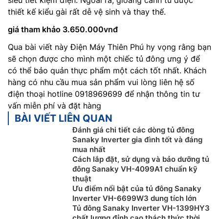
siêu tiết kiệm điện. Ngoài ra, gioăng cánh tủ được
thiết kế kiểu gài rất dễ vệ sinh và thay thế.
giá tham khảo 3.650.000vnđ
Qua bài viết này Điện Máy Thiên Phú hy vọng rằng bạn
sẽ chọn được cho mình một chiếc tủ đông ưng ý để
có thể bảo quản thực phẩm một cách tốt nhất. Khách
hàng có nhu cầu mua sản phẩm vui lòng liên hệ số
điện thoại hotline 0918969699 để nhận thông tin tư
vấn miễn phí và đặt hàng
BÀI VIẾT LIÊN QUAN
Đánh giá chi tiết các dòng tủ đông
Sanaky Inverter gia đình tốt và đáng
mua nhất
Cách lắp đặt, sử dụng và bảo dưỡng tủ
đông Sanaky VH-4099A1 chuẩn kỹ
thuật
Ưu điểm nổi bật của tủ đông Sanaky
Inverter VH-6699W3 dung tích lớn
Tủ đông Sanaky Inverter VH-1399HY3
chất lượng đỉnh cao thách thức thời