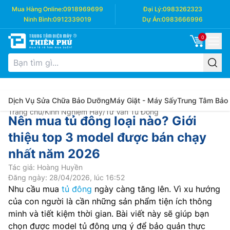
Mua Hàng Online:
0918969699
Đại Lý:
0983262323
Ninh Bình:
0912339019
Dự Án:
0983666996
0
Dịch Vụ Sửa Chữa Bảo Dưỡng
Máy Giặt - Máy Sấy
Trung Tâm Bảo
Trang chủ
/
Kinh Nghiệm Hay
/
Tư Vấn Tủ Đông
Nên mua tủ đông loại nào? Giới
thiệu top 3 model được bán chạy
nhất năm 2026
Tác giả: Hoàng Huyền
Đăng ngày: 28/04/2026, lúc 16:52
Nhu cầu mua
tủ đông
ngày càng tăng lên. Vì xu hướng
của con người là cần những sản phẩm tiện ích thông
minh và tiết kiệm thời gian. Bài viết này sẽ giúp bạn
chọn được model tủ đông ưng ý để bảo quản thực