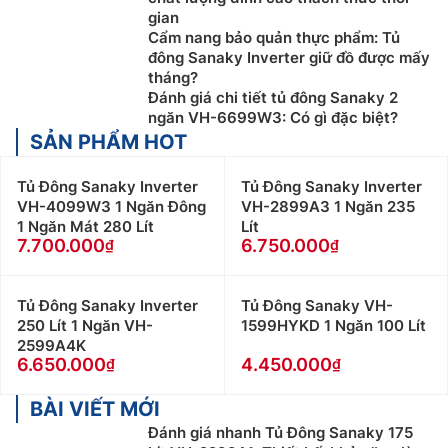
gian
Cẩm nang bảo quản thực phẩm: Tủ
đông Sanaky Inverter giữ đồ được mấy
tháng?
Đánh giá chi tiết tủ đông Sanaky 2
ngăn VH-6699W3: Có gì đặc biệt?
SẢN PHẨM HOT
Tủ Đông Sanaky Inverter
Tủ Đông Sanaky Inverter
VH-4099W3 1 Ngăn Đông
VH-2899A3 1 Ngăn 235
1 Ngăn Mát 280 Lít
Lít
7.700.000
6.750.000
Tủ Đông Sanaky Inverter
Tủ Đông Sanaky VH-
250 Lít 1 Ngăn VH-
1599HYKD 1 Ngăn 100 Lít
2599A4K
6.650.000
4.450.000
BÀI VIẾT MỚI
Đánh giá nhanh Tủ Đông Sanaky 175