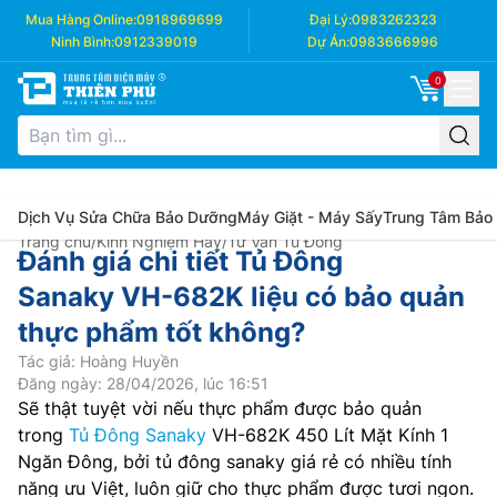
Mua Hàng Online:
0918969699
Đại Lý:
0983262323
Ninh Bình:
0912339019
Dự Án:
0983666996
0
Dịch Vụ Sửa Chữa Bảo Dưỡng
Máy Giặt - Máy Sấy
Trung Tâm Bảo
Trang chủ
/
Kinh Nghiệm Hay
/
Tư Vấn Tủ Đông
Đánh giá chi tiết Tủ Đông
Sanaky VH-682K liệu có bảo quản
thực phẩm tốt không?
Tác giả: Hoàng Huyền
Đăng ngày: 28/04/2026, lúc 16:51
Sẽ thật tuyệt vời nếu thực phẩm được bảo quản
trong
Tủ Đông Sanaky
VH-682K 450 Lít Mặt Kính 1
Ngăn Đông, bởi tủ đông sanaky giá rẻ có nhiều tính
năng ưu Việt, luôn giữ cho thực phẩm được tươi ngon.