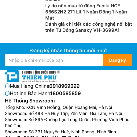
Lý do nên mua tủ đông Funiki HCF
656S2N2 271 Lít 1 Ngăn Đông 1 Ngăn
Mát
Đánh giá chi tiết các công nghệ nổi bật
trên Tủ Đông Sanaky VH-3699A1
Đăng ký nhận thông tin mới nhất
Đăng ký
Mua Hàng Online:
0918969699
Hotline Bảo Hành:
1800585859
Hệ Thống Showroom
Tổng Kho: KCN Vĩnh Hoàng, Quận Hoàng Mai, Hà Nội
Showroom: Số 488 Hà Huy Tập, Yên Viên, Gia Lâm, Hà Nội
Showroom: Số 89A Đường Lạc Long Quân, Phường Vĩnh Phúc,
Phú Thọ
Showroom: Số 331 Nguyễn Huệ, Ninh Phong, Ninh Bình