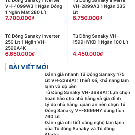
Tủ Đông Sanaky Inverter
Tủ Đông Sanaky Inverter
VH-4099W3 1 Ngăn Đông
VH-2899A3 1 Ngăn 235
1 Ngăn Mát 280 Lít
Lít
7.700.000
6.750.000
Tủ Đông Sanaky Inverter
Tủ Đông Sanaky VH-
250 Lít 1 Ngăn VH-
1599HYKD 1 Ngăn 100 Lít
2599A4K
6.650.000
4.450.000
BÀI VIẾT MỚI
Đánh giá nhanh Tủ Đông Sanaky 175
Lít VH-2299A1: Thiết kế, khả năng làm
lạnh và độ bền
Tủ Đông Sanaky VH-3699A1: Lựa chọn
hoàn hảo cho nhà hàng và gia đình
Lý do nhà hàng, quán ăn nên chọn Tủ
Đông Sanaky VH-8699HY dung tích
760 Lít
Đánh giá chi tiết công nghệ làm lạnh
của Tủ đông Sanaky và Tủ đông
Alaska