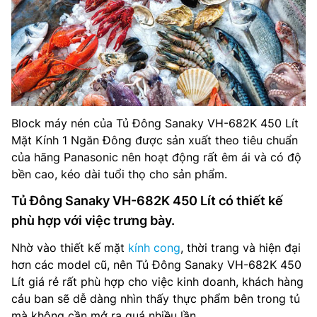
Block máy nén của Tủ Đông Sanaky VH-682K 450 Lít
Mặt Kính 1 Ngăn Đông được sản xuất theo tiêu chuẩn
của hãng Panasonic nên hoạt động rất êm ái và có độ
bền cao, kéo dài tuổi thọ cho sản phẩm.
Tủ Đông Sanaky VH-682K 450 Lít có thiết kế
phù hợp với việc trưng bày.
Nhờ vào thiết kế mặt
kính cong
, thời trang và hiện đại
hơn các model cũ, nên Tủ Đông Sanaky VH-682K 450
Lít giá rẻ rất phù hợp cho việc kinh doanh, khách hàng
cảu ban sẽ dễ dàng nhìn thấy thực phẩm bên trong tủ
mà không cần mở ra quá nhiều lần.