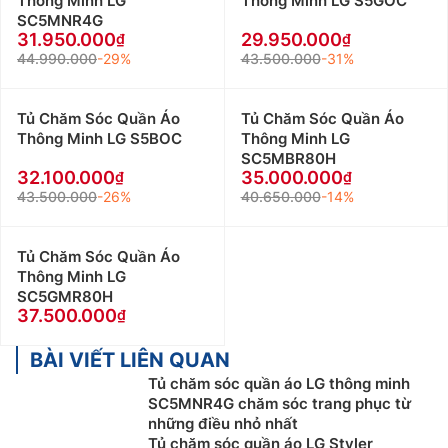
Thông Minh LG
Thông Minh LG S5GOC
SC5MNR4G
31.950.000
29.950.000
44.990.000
-29%
43.500.000
-31%
Tủ Chăm Sóc Quần Áo
Tủ Chăm Sóc Quần Áo
Thông Minh LG S5BOC
Thông Minh LG
SC5MBR80H
32.100.000
35.000.000
43.500.000
-26%
40.650.000
-14%
Tủ Chăm Sóc Quần Áo
Thông Minh LG
SC5GMR80H
37.500.000
BÀI VIẾT LIÊN QUAN
Tủ chăm sóc quần áo LG thông minh
SC5MNR4G chăm sóc trang phục từ
những điều nhỏ nhất
Tủ chăm sóc quần áo LG Styler