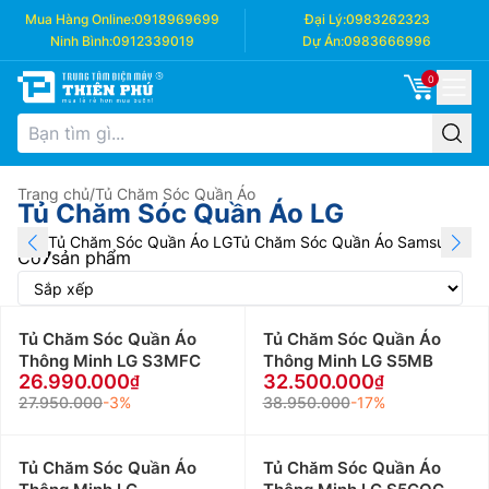
Mua Hàng Online:
0918969699
Đại Lý:
0983262323
Ninh Bình:
0912339019
Dự Án:
0983666996
0
Trang chủ
/
Tủ Chăm Sóc Quần Áo
Tủ Chăm Sóc Quần Áo LG
Tủ Chăm Sóc Quần Áo LG
Tủ Chăm Sóc Quần Áo Samsung
Tủ 
Có
7
sản phẩm
Tủ Chăm Sóc Quần Áo
Tủ Chăm Sóc Quần Áo
Thông Minh LG S3MFC
Thông Minh LG S5MB
26.990.000
32.500.000
27.950.000
-3%
38.950.000
-17%
Tủ Chăm Sóc Quần Áo
Tủ Chăm Sóc Quần Áo