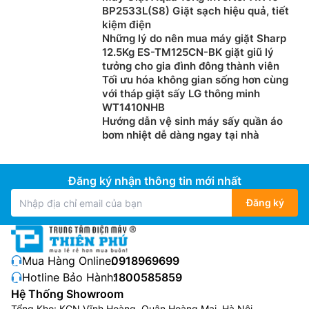
BP2533L(S8) Giặt sạch hiệu quả, tiết
kiệm điện
Những lý do nên mua máy giặt Sharp
12.5Kg ES-TM125CN-BK giặt giũ lý
tưởng cho gia đình đông thành viên
Tối ưu hóa không gian sống hơn cùng
với tháp giặt sấy LG thông minh
WT1410NHB
Hướng dẫn vệ sinh máy sấy quần áo
bơm nhiệt dễ dàng ngay tại nhà
Đăng ký nhận thông tin mới nhất
Đăng ký
Mua Hàng Online:
0918969699
Hotline Bảo Hành:
1800585859
Hệ Thống Showroom
Tổng Kho: KCN Vĩnh Hoàng, Quận Hoàng Mai, Hà Nội