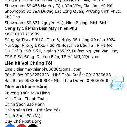
Showroom: Số 488 Hà Huy Tập, Yên Viên, Gia Lâm, Hà Nội
Showroom: Số 89A Đường Lạc Long Quân, Phường Vĩnh Phúc,
Phú Thọ
Showroom: Số 331 Nguyễn Huệ, Ninh Phong, Ninh Bình
Công Ty Cổ Phần Điện Máy Thiên Phú
MST: 0107333989
Đăng Ký Thay Đổi Lần Thứ: 8, Ngày 05 tháng 09 năm 2024
Nơi Cấp: Phòng DKKD - Sở Kế Hoạch và Đầu Tư TP Hà Nội
Địa Chỉ Trụ Sở: Số 2, Ngách 765/27, Đường Nguyễn Văn Linh,
Tổ 5 P.Sài Đồng, Q.Long Biên, TP.Hà Nội, Việt Nam
Liên hệ Với Chúng Tôi
Email:
dienmaythienphu6886@gmail.com
Bán Buôn:
0983262323
- Nhà Thầu Dự Án:
0913836633
Bán Buôn:
0983666996
- Nhà Thầu Dự Án:
0983666996
Dịch vụ khách hàng
Phương Thức Mua Hàng
Hình Thức Thanh Toán
Chính Sách Bảo Hành
Chính sách Đổi – Trả hàng hóa
Chính Sách Bảo Mật
Quy Chế Hoạt Động