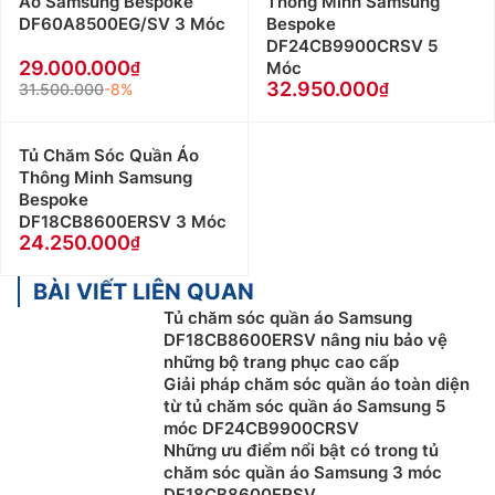
Áo Samsung Bespoke
Thông Minh Samsung
DF60A8500EG/SV 3 Móc
Bespoke
DF24CB9900CRSV 5
29.000.000
Móc
32.950.000
31.500.000
-8%
Tủ Chăm Sóc Quần Áo
Thông Minh Samsung
Bespoke
DF18CB8600ERSV 3 Móc
24.250.000
BÀI VIẾT LIÊN QUAN
Tủ chăm sóc quần áo Samsung
DF18CB8600ERSV nâng niu bảo vệ
những bộ trang phục cao cấp
Giải pháp chăm sóc quần áo toàn diện
từ tủ chăm sóc quần áo Samsung 5
móc DF24CB9900CRSV
Những ưu điểm nổi bật có trong tủ
chăm sóc quần áo Samsung 3 móc
DF18CB8600ERSV