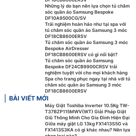
Những lý do bạn nên lựa chọn tủ chăm
sóc quần áo Samsung Bespoke
DF10A9500CG/SV
Trải nghiệm hoàn hảo như tại spa với
tủ chăm sóc quần áo Samsung 3 móc
DF18CB8600ERSV
Tủ chăm sóc quần áo Samsung 3 móc
Bespoke AirDresser
DF18CB8600ERSV có gì nổi bật?
Tủ chăm sóc quần áo Samsung
Bespoke DF24CB9900CRSV trải
nghiệm tuyệt vời cho mọi khách hàng
Spa cho trang phục ngay tại nhà với tủ
chăm sóc quần áo Samsung 3 móc
DF18CB8600ERSV
BÀI VIẾT MỚI
Máy Giặt Toshiba Inverter 10.5Kg TW-
T37BZP115MWV(WT) Giải Pháp Giặt
Giũ Thông Minh Cho Gia Đình Hiện Đại
Giữa máy giặt LG 13kg FX1413S5G và
FX1413S3KA có gì khác nhau? Nên lựa
chọn loại nào?