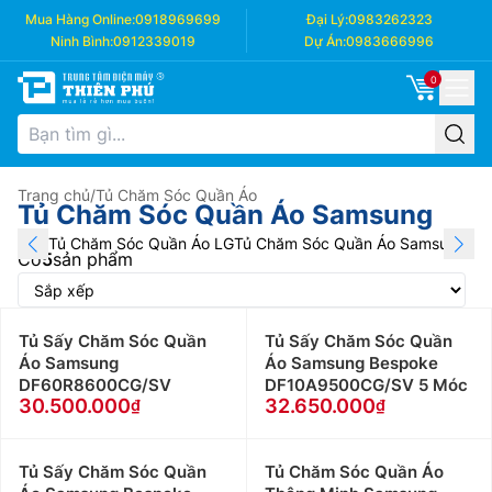
Mua Hàng Online:
0918969699
Đại Lý:
0983262323
Ninh Bình:
0912339019
Dự Án:
0983666996
0
Trang chủ
/
Tủ Chăm Sóc Quần Áo
Tủ Chăm Sóc Quần Áo Samsung
Tủ Chăm Sóc Quần Áo LG
Tủ Chăm Sóc Quần Áo Samsung
Tủ 
Có
5
sản phẩm
Tủ Sấy Chăm Sóc Quần
Tủ Sấy Chăm Sóc Quần
Áo Samsung
Áo Samsung Bespoke
DF60R8600CG/SV
DF10A9500CG/SV 5 Móc
30.500.000
32.650.000
Tủ Sấy Chăm Sóc Quần
Tủ Chăm Sóc Quần Áo