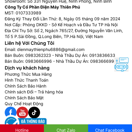
Showroom: Số 331 Nguyễn Huệ, Ninh Phong, Ninh Bình
Công Ty Cổ Phần Điện Máy Thiên Phú
MST: 0107333989
Đăng Ký Thay Đổi Lần Thứ: 8, Ngày 05 tháng 09 năm 2024
Nơi Cấp: Phòng DKKD - Sở Kế Hoạch và Đầu Tư TP Hà Nội
Địa Chỉ Trụ Sở: Số 2, Ngách 765/27, Đường Nguyễn Văn Linh,
Tổ 5 P.Sài Đồng, Q.Long Biên, TP.Hà Nội, Việt Nam
Liên hệ Với Chúng Tôi
Email:
dienmaythienphu6886@gmail.com
Bán Buôn:
0983262323
- Nhà Thầu Dự Án:
0913836633
Bán Buôn:
0983666996
- Nhà Thầu Dự Án:
0983666996
Dịch vụ khách hàng
Phương Thức Mua Hàng
Hình Thức Thanh Toán
Chính Sách Bảo Hành
Chính sách Đổi – Trả hàng hóa
Chính Sách Bảo Mật
Quy Chế Hoạt Động
Hotline
Chat Zalo
Chat Facebook