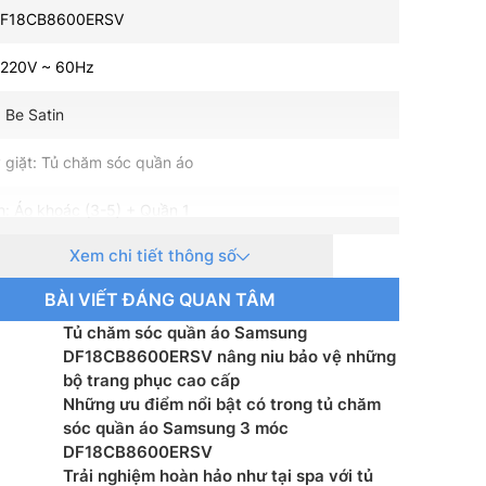
DF18CB8600ERSV
 220V ~ 60Hz
 Be Satin
 giặt: Tủ chăm sóc quần áo
h: Áo khoác (3-5) + Quần 1
Xem chi tiết thông số
t tiêu thụ: – W
BÀI VIẾT ĐÁNG QUAN TÂM
 cơ: Digital Inverter
Tủ chăm sóc quần áo Samsung
u khiển: Tùy chọn tiếng Anh hoặc tiếng Việt, màn hình
DF18CB8600ERSV nâng niu bảo vệ những
bộ trang phục cao cấp
Những ưu điểm nổi bật có trong tủ chăm
AI Dry, Quick, Swimsuit, Outdoor, Fitness Wear,
sóc quần áo Samsung 3 móc
Denim, Down Jacket, Time Dry(1/2/3hr), Room
DF18CB8600ERSV
hr)
Trải nghiệm hoàn hảo như tại spa với tủ