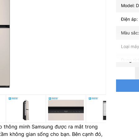
Model: 
Điện áp:
Màu sắc:
Loại máy
Dung tíc
Công suấ
Kiểu động
Bảng điề
cảm ứng
Hút ẩm: 
o thông minh Samsung được ra mắt trong
Blouse, 
Care(2/4
 tầm không gian sống cho bạn. Bên cạnh đó,