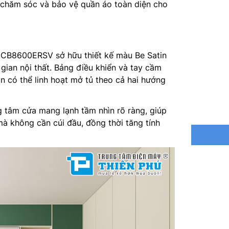
 chăm sóc và bảo vệ quần áo toàn diện cho
Khay hứn
SmartThi
B8600ERSV sở hữu thiết kế màu Be Satin
Kích th
 gian nội thất. Bảng điều khiển và tay cầm
n có thể linh hoạt mở tủ theo cả hai hướng
Khối lượ
Hãng sả
g tâm cửa mang lạnh tầm nhìn rõ ràng, giúp
à không cần cúi đầu, đồng thời tăng tính
Xuất xứ
Năm ra 