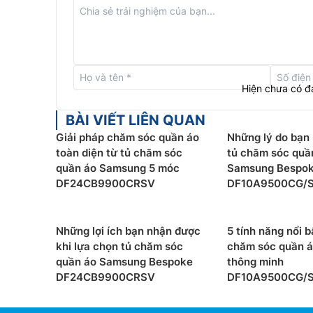
Hiện chưa có đ
BÀI VIẾT LIÊN QUAN
Giải pháp chăm sóc quần áo
Những lý do bạn
toàn diện từ tủ chăm sóc
tủ chăm sóc quầ
quần áo Samsung 5 móc
Samsung Bespo
DF24CB9900CRSV
DF10A9500CG/
Những lợi ích bạn nhận được
5 tính năng nổi b
Công nghệ hấp hơi nước Dual JetSte
khi lựa chọn tủ chăm sóc
chăm sóc quần 
quần áo Samsung Bespoke
thông minh
Công nghệ Dual JetSteam trên
tủ chăm sóc qu
DF24CB9900CRSV
DF10A9500CG/
nước nhiệt độ cao từ hai hướng, thẩm thấu sâu và
khuẩn, 100% mạt bụi, 90% phấn hoa, và 99% mùi 