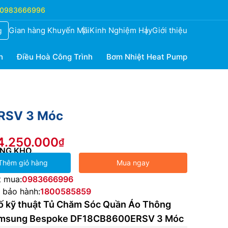
0983666996
Gian hàng Khuyến Mãi
Kinh Nghiệm Hay
Giới thiệu
g
h
Điều Hoà Công Trình
Bơm Nhiệt Heat Pump
RSV 3 Móc
24.250.000
NG KHO
Thêm giỏ hàng
Mua ngay
t mua:
0983666996
e bảo hành:
1800585859
ố kỹ thuật Tủ Chăm Sóc Quần Áo Thông
amsung Bespoke DF18CB8600ERSV 3 Móc