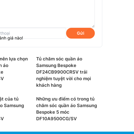
Gửi
ánh giá nào!
 nên lựa chọn
Tủ chăm sóc quần áo
n áo
Samsung Bespoke
ke
DF24CB9900CRSV trải
SV
nghiệm tuyệt vời cho mọi
khách hàng
ật của tủ
Những ưu điểm có trong tủ
am
áo Samsung
chăm sóc quần áo Samsung
Bespoke 5 móc
ần áo Samsung DF18CB8600ERSV
sẽ phun hơi
SV
DF10A9500CG/SV
o từng sợi vải, loại bỏ đến 99.9% virus, vi
khó chịu. Đồng thời, hơi nước làm mềm vải,