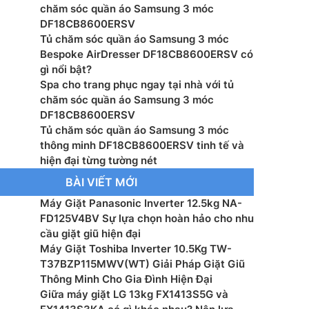
chăm sóc quần áo Samsung 3 móc
g nước: 1
DF18CB8600ERSV
Tủ chăm sóc quần áo Samsung 3 móc
ngs (Wi-Fi): Có
Bespoke AirDresser DF18CB8600ERSV có
gì nổi bật?
ước (RxCxS): 445 x 1960 x 595 mm
Spa cho trang phục ngay tại nhà với tủ
chăm sóc quần áo Samsung 3 móc
ng máy: 83 kg
DF18CB8600ERSV
Tủ chăm sóc quần áo Samsung 3 móc
n xuất: Samsung
thông minh DF18CB8600ERSV tinh tế và
hiện đại từng tường nét
: Hàn Quốc
BÀI VIẾT MỚI
mắt: 2025
Máy Giặt Panasonic Inverter 12.5kg NA-
FD125V4BV Sự lựa chọn hoàn hảo cho nhu
cầu giặt giũ hiện đại
Máy Giặt Toshiba Inverter 10.5Kg TW-
T37BZP115MWV(WT) Giải Pháp Giặt Giũ
Thông Minh Cho Gia Đình Hiện Đại
Giữa máy giặt LG 13kg FX1413S5G và