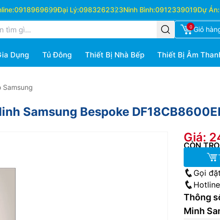
ine:
0918969699
Đại Lý:
0983262323
Ninh Bình:
0912339019
Dự Án:
0
Giỏ hàn
Gia Dụng
Tủ Đông
Thiết Bị Nhà Bếp
Thiết Bị Âm Than
o Samsung
Minh Samsung Bespoke DF18CB8600E
Giá: 
CÒN TRO
Gọi đặ
Hotlin
Thông s
Minh S