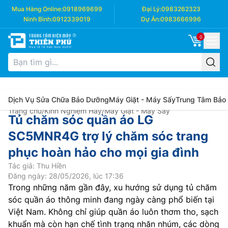
Mua Hàng Online:
0918969699
Đại Lý:
0983262323
Ninh Bình:
0912339019
Dự Án:
0983666996
0
Dịch Vụ Sửa Chữa Bảo Dưỡng
Máy Giặt - Máy Sấy
Trung Tâm Bảo
Trang chủ
/
Kinh Nghiệm Hay
/
Máy Giặt - Máy Sấy
Tủ chăm sóc quần áo LG
SC5MNR4G trợ lý chăm sóc trang
phục hoàn hảo cho mọi gia đình
Tác giả: Thu Hiền
Đăng ngày: 28/05/2026, lúc 17:36
Trong những năm gần đây, xu hướng sử dụng tủ chăm
sóc quần áo thông minh đang ngày càng phổ biến tại
Việt Nam. Không chỉ giúp quần áo luôn thơm tho, sạch
khuẩn mà còn hạn chế tình trạng nhăn nhúm, các dòng