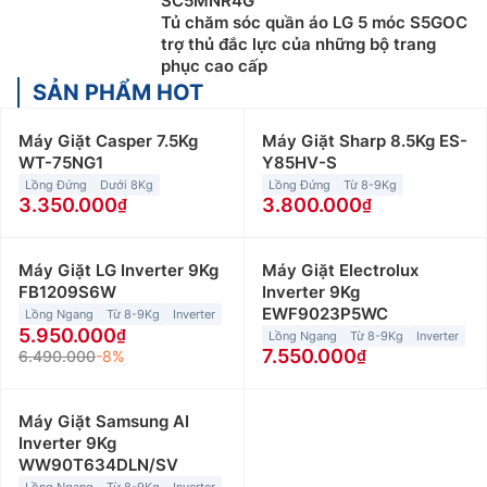
SC5MNR4G
Tủ chăm sóc quần áo LG 5 móc S5GOC
trợ thủ đắc lực của những bộ trang
phục cao cấp
SẢN PHẨM HOT
Máy Giặt Casper 7.5Kg
Máy Giặt Sharp 8.5Kg ES-
WT-75NG1
Y85HV-S
Lồng Đứng
Dưới 8Kg
Lồng Đứng
Từ 8-9Kg
3.350.000
3.800.000
Máy Giặt LG Inverter 9Kg
Máy Giặt Electrolux
FB1209S6W
Inverter 9Kg
EWF9023P5WC
Lồng Ngang
Từ 8-9Kg
Inverter
5.950.000
Lồng Ngang
Từ 8-9Kg
Inverter
7.550.000
6.490.000
-8%
Máy Giặt Samsung AI
Inverter 9Kg
WW90T634DLN/SV