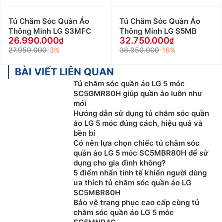
Tủ Chăm Sóc Quần Áo
Tủ Chăm Sóc Quần Áo
Thông Minh LG S3MFC
Thông Minh LG S5MB
26.990.000
32.750.000
27.950.000
-3%
38.950.000
-16%
BÀI VIẾT LIÊN QUAN
Tủ chăm sóc quần áo LG 5 móc
SC5GMR80H giúp quần áo luôn như
mới
Hướng dẫn sử dụng tủ chăm sóc quần
áo LG 5 móc đúng cách, hiệu quả và
bền bỉ
Có nên lựa chọn chiếc tủ chăm sóc
quần áo LG 5 móc SC5MBR80H để sử
dụng cho gia đình không?
5 điểm nhấn tinh tế khiến người dùng
ưa thích tủ chăm sóc quần áo LG
SC5MBR80H
Bảo vệ trang phục cao cấp cùng tủ
chăm sóc quần áo LG 5 móc