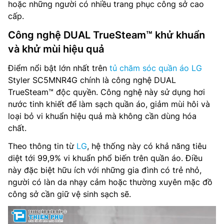
hoặc những người có nhiều trang phục công sở cao
cấp.
Công nghệ DUAL TrueSteam™ khử khuẩn
và khử mùi hiệu quả
Điểm nổi bật lớn nhất trên
tủ chăm sóc quần áo LG
Styler SC5MNR4G chính là công nghệ DUAL
TrueSteam™ độc quyền. Công nghệ này sử dụng hơi
nước tinh khiết để làm sạch quần áo, giảm mùi hôi và
loại bỏ vi khuẩn hiệu quả mà không cần dùng hóa
chất.
Theo thông tin từ
LG
, hệ thống này có khả năng tiêu
diệt tới 99,9% vi khuẩn phổ biến trên quần áo. Điều
này đặc biệt hữu ích với những gia đình có trẻ nhỏ,
người có làn da nhạy cảm hoặc thường xuyên mặc đồ
công sở cần giữ vệ sinh sạch sẽ.