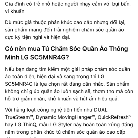
Gia đình có trẻ nhỏ hoặc người nhạy cảm với bụi bẩn,
vi khuẩn
Dù mức giá thuộc phân khúc cao cấp nhưng đổi lại,
sản phẩm mang đến trải nghiệm chăm sóc quần áo
cực kỳ tiện nghi và hiện đại.
Có nên mua Tủ Chăm Sóc Quần Áo Thông
Minh LG SC5MNR4G?
Nếu bạn đang tìm kiếm một giải pháp chăm sóc quần
áo toàn diện, hiện đại và sang trọng thì LG
SC5MNR4G là lựa chọn rất đáng cân nhắc. Sản phẩm
không chỉ giúp quần áo luôn sạch sẽ, thơm tho mà còn
hỗ trợ giảm nhăn, khử khuẩn và hút ẩm hiệu quả.
Với hàng loạt công nghệ tiên tiến như DUAL
TrueSteam™, Dynamic MovingHanger™, QuickRefresh™
hay LG ThinQ, mẫu LG Styler này hoàn toàn xứng đáng
nằm trong phân khúc tủ chăm sóc quần áo cao cấp