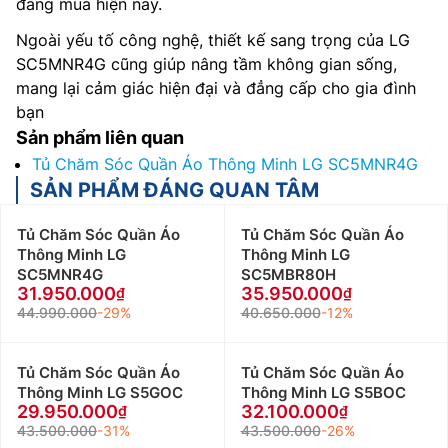
đáng mua hiện nay.
Ngoài yếu tố công nghệ, thiết kế sang trọng của LG
SC5MNR4G cũng giúp nâng tầm không gian sống,
mang lại cảm giác hiện đại và đẳng cấp cho gia đình
bạn
Sản phẩm liên quan
Tủ Chăm Sóc Quần Áo Thông Minh LG SC5MNR4G
SẢN PHẨM ĐÁNG QUAN TÂM
Tủ Chăm Sóc Quần Áo
Tủ Chăm Sóc Quần Áo
Thông Minh LG
Thông Minh LG
SC5MNR4G
SC5MBR80H
31.950.000
35.950.000
44.990.000
-29%
40.650.000
-12%
Tủ Chăm Sóc Quần Áo
Tủ Chăm Sóc Quần Áo
Thông Minh LG S5GOC
Thông Minh LG S5BOC
29.950.000
32.100.000
43.500.000
-31%
43.500.000
-26%