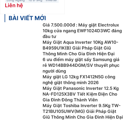
Lồng Ngang
Từ 8-9Kg
Inverter
Liên hệ
BÀI VIẾT MỚI
Giá 7.500.000đ : Máy giặt Electrolux
10kg cửa ngang EWF1024D3WC đáng
đầu tư
Máy Giặt Aqua Inverter 10Kg AW10-
B4959U1K(B) Giải Pháp Giặt Giũ
Thông Minh Cho Gia Đình Hiện Đại
6 ưu điểm máy giặt sấy Samsung giá
rẻ WD14BB944DGM/SV thuyết phục
người dùng
Máy giặt LG 12kg FX1412N5G công
nghệ giặt thông minh 2026
Máy Giặt Panasonic Inverter 12.5 Kg
NA-FD125X3BV Tiết Kiệm Điện Cho
Gia Đình Đông Thành Viên
Máy Giặt Toshiba Inverter 9.5Kg TW-
T21BU105UWV(MG) Giải Pháp Giặt
Giũ Thông Minh Cho Gia Đình Hiện Đại