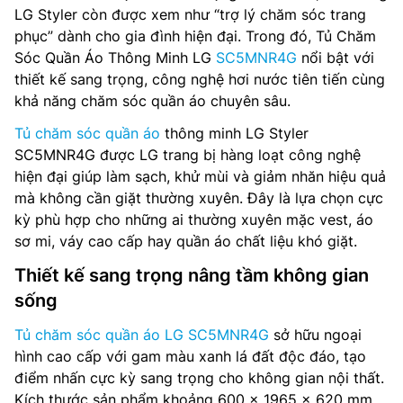
LG Styler còn được xem như “trợ lý chăm sóc trang
phục” dành cho gia đình hiện đại. Trong đó, Tủ Chăm
Sóc Quần Áo Thông Minh LG
SC5MNR4G
nổi bật với
thiết kế sang trọng, công nghệ hơi nước tiên tiến cùng
khả năng chăm sóc quần áo chuyên sâu.
Tủ chăm sóc quần áo
thông minh LG Styler
SC5MNR4G được LG trang bị hàng loạt công nghệ
hiện đại giúp làm sạch, khử mùi và giảm nhăn hiệu quả
mà không cần giặt thường xuyên. Đây là lựa chọn cực
kỳ phù hợp cho những ai thường xuyên mặc vest, áo
sơ mi, váy cao cấp hay quần áo chất liệu khó giặt.
Thiết kế sang trọng nâng tầm không gian
sống
Tủ chăm sóc quần áo LG SC5MNR4G
sở hữu ngoại
hình cao cấp với gam màu xanh lá đất độc đáo, tạo
điểm nhấn cực kỳ sang trọng cho không gian nội thất.
Kích thước sản phẩm khoảng 600 x 1965 x 620 mm