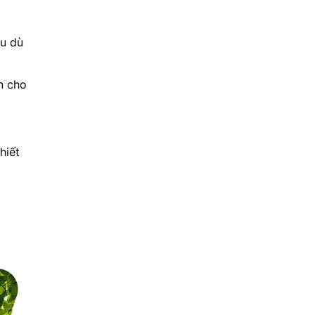
ịu dù
n cho
hiết