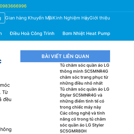
0983666996
Gian hàng Khuyến Mãi
Kinh Nghiệm Hay
Giới thiệu
g
h
Điều Hoà Công Trình
Bơm Nhiệt Heat Pump
BÀI VIẾT LIÊN QUAN
c
Tủ chăm sóc quần áo LG
thông minh SC5MNR4G
chăm sóc trang phục từ
những điều nhỏ nhất
 móc
Tủ chăm sóc quần áo LG
. Từ
Styler SC5MNR4G và
ả đều
những điểm tinh tế có
trong chiếc máy này
Các công nghệ và tính
năng có trong tủ chăm
sóc quần áo LG Styler
thông
SC5GMR80H