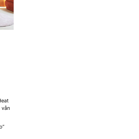
Heat
 vẫn
o”