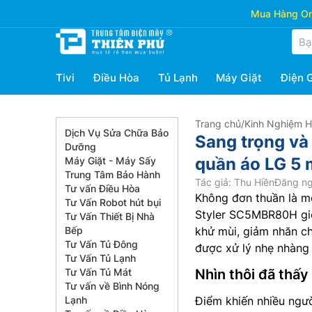
Mua Hàng Onl
Tivi
Điều Hòa
Tủ Lạnh
Máy Giặt
Điện 
Trang chủ
/
Kinh Nghiệm 
Dịch Vụ Sửa Chữa Bảo
Sang trọng và 
Dưỡng
quần áo LG 
Máy Giặt - Máy Sấy
Trung Tâm Bảo Hành
Tác giả: Thu Hiền
Đăng ng
Tư vấn Điều Hòa
Không đơn thuần là m
Tư Vấn Robot hút bụi
Styler SC5MBR80H giố
Tư Vấn Thiết Bị Nhà
Bếp
khử mùi, giảm nhăn ch
Tư Vấn Tủ Đông
được xử lý nhẹ nhàng
Tư Vấn Tủ Lạnh
Tư Vấn Tủ Mát
Nhìn thôi đã thấy
Tư vấn về Bình Nóng
Lạnh
Điểm khiến nhiều ngườ