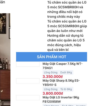
iản
Tủ chăm sóc quần áo LG
5 móc SC5MBR80H và
những điều nổi bật có
trong chiếc máy này
Tủ chăm sóc quần áo LG
5 móc SC5GMR80H giúp
quần áo luôn như mới
Hướng dẫn sử dụng tủ
chăm sóc quần áo LG 5
móc đúng cách, hiệu
quả và bền bỉ
SẢN PHẨM HOT
Máy Giặt Casper 7.5Kg WT-
75NG1
Lồng Đứng
Dưới 8Kg
3.350.000
Máy Giặt Sharp 8.5Kg ES-
Y85HV-S
Lồng Đứng
Từ 8-9Kg
3.800.000
Máy Giặt LG Inverter 9Kg
FB1209S6W