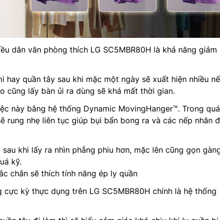
iều dân văn phòng thích LG SC5MBR80H là khả năng giảm
i hay quần tây sau khi mặc một ngày sẽ xuất hiện nhiều n
o cũng lấy bàn ủi ra dùng sẽ khá mất thời gian.
việc này bằng hệ thống Dynamic MovingHanger™. Trong quá 
ẽ rung nhẹ liên tục giúp bụi bẩn bong ra và các nếp nhăn 
o sau khi lấy ra nhìn phẳng phiu hơn, mặc lên cũng gọn gàn
uá kỹ.
c chắn sẽ thích tính năng ép ly quần
ng cực kỳ thực dụng trên LG SC5MBR80H chính là hệ thống