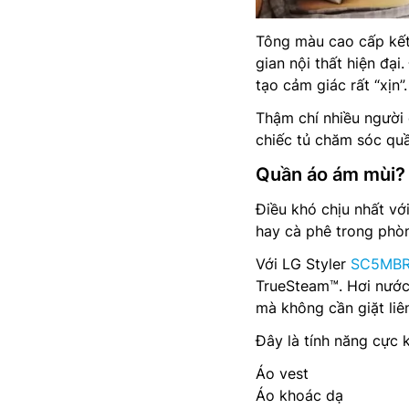
Tông màu cao cấp kết
gian nội thất hiện đạ
tạo cảm giác rất “xịn”.
Thậm chí nhiều người
chiếc tủ chăm sóc qu
Quần áo ám mùi? C
Điều khó chịu nhất vớ
hay cà phê trong phòn
Với LG Styler
SC5MB
TrueSteam™. Hơi nước t
mà không cần giặt liên
Đây là tính năng cực k
Áo vest
Áo khoác dạ