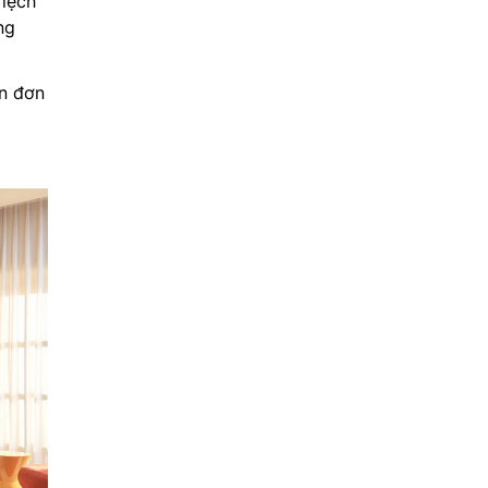
 lệch
ng
ìn đơn