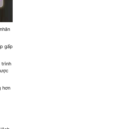
 nhăn
ếp gấp
trình
được
g hơn