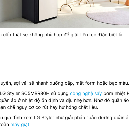
 cấp thật sự không phù hợp để giặt liên tục. Đặc biệt là:
uyên, sợi vải sẽ nhanh xuống cấp, mất form hoặc bạc màu.
 LG Styler SC5MBR80H sử dụng
công nghệ sấy
bơm nhiệt 
uần áo ở nhiệt độ ổn định và dịu nhẹ hơn. Nhờ đó quần áo
n chế nguy cơ co rút hay hư hỏng chất liệu.
ều gia đình xem LG Styler như giải pháp “bảo dưỡng quần á
 toàn
máy giặt
.