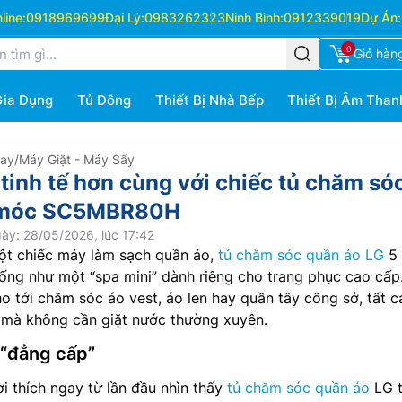
ine:
0918969699
Đại Lý:
0983262323
Ninh Bình:
0912339019
Dự Án:
0
Giỏ hàn
Gia Dụng
Tủ Đông
Thiết Bị Nhà Bếp
Thiết Bị Âm Than
Hay
/
Máy Giặt - Máy Sấy
tinh tế hơn cùng với chiếc tủ chăm só
5 móc SC5MBR80H
ày: 28/05/2026, lúc 17:42
ột chiếc máy làm sạch quần áo,
tủ chăm sóc quần áo LG
5
ng như một “spa mini” dành riêng cho trang phục cao cấp
o tới chăm sóc áo vest, áo len hay quần tây công sở, tất c
 mà không cần giặt nước thường xuyên.
 “đẳng cấp”
i thích ngay từ lần đầu nhìn thấy
tủ chăm sóc quần áo
LG 