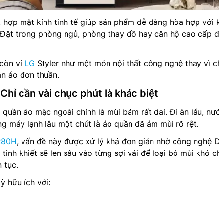
 hợp mặt kính tinh tế giúp sản phẩm dễ dàng hòa hợp với
i. Đặt trong phòng ngủ, phòng thay đồ hay căn hộ cao cấp 
 còn ví
LG
Styler như một món nội thất công nghệ thay vì ch
ần áo đơn thuần.
hỉ cần vài chục phút là khác biệt
i quần áo mặc ngoài chính là mùi bám rất dai. Đi ăn lẩu, nư
g máy lạnh lâu một chút là áo quần đã ám mùi rõ rệt.
R80H
, vấn đề này được xử lý khá đơn giản nhờ công nghệ 
inh khiết sẽ len sâu vào từng sợi vải để loại bỏ mùi khó c
 tục.
ỳ hữu ích với: