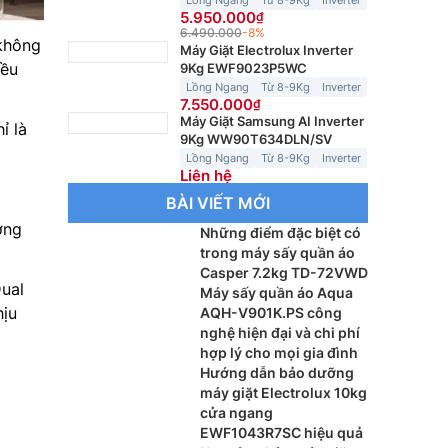
Lồng Ngang
Từ 8-9Kg
Inverter
5.950.000
6.490.000
-8%
 không
Máy Giặt Electrolux Inverter
đều
9Kg EWF9023P5WC
Lồng Ngang
Từ 8-9Kg
Inverter
7.550.000
Máy Giặt Samsung AI Inverter
ỉ là
9Kg WW90T634DLN/SV
Lồng Ngang
Từ 8-9Kg
Inverter
Liên hệ
BÀI VIẾT MỚI
ớng
Những điểm đặc biệt có
trong máy sấy quần áo
Casper 7.2kg TD-72VWD
Dual
Máy sấy quần áo Aqua
hịu
AQH-V901K.PS công
nghệ hiện đại và chi phí
hợp lý cho mọi gia đình
Hướng dẫn bảo dưỡng
máy giặt Electrolux 10kg
cửa ngang
EWF1043R7SC hiệu quả