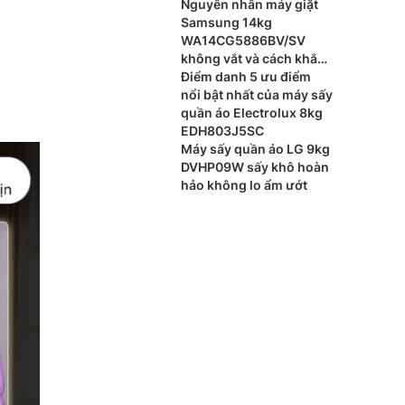
Nguyên nhân máy giặt
Samsung 14kg
WA14CG5886BV/SV
không vắt và cách khắc
phục
Điểm danh 5 ưu điểm
nổi bật nhất của máy sấy
quần áo Electrolux 8kg
EDH803J5SC
Máy sấy quần áo LG 9kg
DVHP09W sấy khô hoàn
hảo không lo ẩm ướt