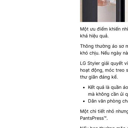
Một ưu điểm khiến nh
khá hiệu quả.
Thông thường áo sơ m
khó chịu. Nếu ngày nà
LG Styler giải quyết 
hoạt động, móc treo s
thư giãn đáng kể.
Kết quả là quần á
mà không cần ủi q
Dân văn phòng chắ
Một chi tiết nhỏ như
PantsPress™.