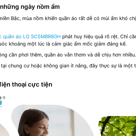
o những ngày nồm ẩm
 miền Bắc, mùa nồm khiến quần áo rất dễ có mùi ẩm khó ch
óc quần áo LG SC5MBR80H
phát huy hiệu quả rõ rệt. Chỉ cầ
sóc khoảng một lúc là cảm giác ẩm mốc giảm đáng kể.
hông cần phơi thêm, quần áo vẫn thơm và dễ chịu hơn nhiều.
tại chung cư hoặc không gian ít nắng, đây thực sự là một t
iện thoại cực tiện