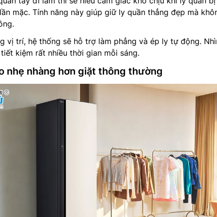
ần tây đi làm thì sẽ hiểu cảm giác khó chịu khi ly quần bị
lần mặc. Tính năng này giúp giữ ly quần thẳng đẹp mà khô
ông.
g vị trí, hệ thống sẽ hỗ trợ làm phẳng và ép ly tự động. Nh
 tiết kiệm rất nhiều thời gian mỗi sáng.
 nhẹ nhàng hơn giặt thông thường