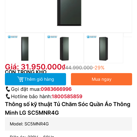
Giá: 31.950.000
44.990.000
-29%
CÒN TRONG KHO
Thêm giỏ hàng
Mua ngay
Gọi đặt mua:
0983666996
Hotline bảo hành:
1800585859
Thông số kỹ thuật Tủ Chăm Sóc Quần Áo Thông
Minh LG SC5MNR4G
Model: SC5MNR4G