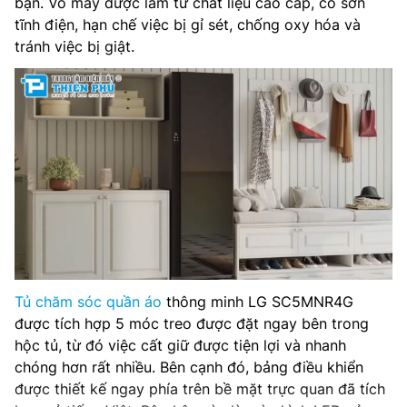
bạn. Vỏ máy được làm từ chất liệu cao cấp, có sơn
tĩnh điện, hạn chế việc bị gỉ sét, chống oxy hóa và
TrueSteam: Có (Hệ thống hơi nước kép)
tránh việc bị giật.
Kích thước (RxCxS): 600 x 1965 x 620 (Mở cửa: 1190)
mm
Khối lượng máy: 87 kg
Hãng sản xuất: LG
Xuất xứ: Hàn Quốc
Bảo hành: 12 tháng
Tủ chăm sóc quần áo
thông minh LG SC5MNR4G
được tích hợp 5 móc treo được đặt ngay bên trong
hộc tủ, từ đó việc cất giữ được tiện lợi và nhanh
chóng hơn rất nhiều. Bên cạnh đó, bảng điều khiển
được thiết kế ngay phía trên bề mặt trực quan đã tích