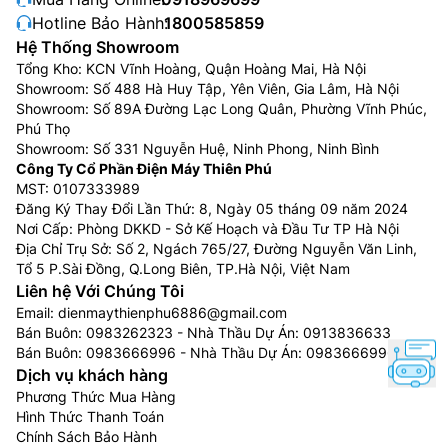
Hotline Bảo Hành:
1800585859
Hệ Thống Showroom
Tổng Kho: KCN Vĩnh Hoàng, Quận Hoàng Mai, Hà Nội
Showroom: Số 488 Hà Huy Tập, Yên Viên, Gia Lâm, Hà Nội
Showroom: Số 89A Đường Lạc Long Quân, Phường Vĩnh Phúc,
Phú Thọ
Showroom: Số 331 Nguyễn Huệ, Ninh Phong, Ninh Bình
Công Ty Cổ Phần Điện Máy Thiên Phú
MST: 0107333989
Đăng Ký Thay Đổi Lần Thứ: 8, Ngày 05 tháng 09 năm 2024
Nơi Cấp: Phòng DKKD - Sở Kế Hoạch và Đầu Tư TP Hà Nội
Ứng dụng LG ThinQ
Địa Chỉ Trụ Sở: Số 2, Ngách 765/27, Đường Nguyễn Văn Linh,
Tổ 5 P.Sài Đồng, Q.Long Biên, TP.Hà Nội, Việt Nam
Với ứng dụng LG ThinQ này người dùng có thể điều
Liên hệ Với Chúng Tôi
khiển và giám sát quần áo của mình mọi lúc, mọi nơi
Email:
dienmaythienphu6886@gmail.com
chỉ cần có điện thoại thông minh có kết nối internet.
Bán Buôn:
0983262323
- Nhà Thầu Dự Án:
0913836633
Bán Buôn:
0983666996
- Nhà Thầu Dự Án:
0983666996
Nếu quần áo rơi khỏi mắc treo quần áo, bạn sẽ nhận
Dịch vụ khách hàng
được thông báo tự động thông qua màn hình LCD
Phương Thức Mua Hàng
hoặc trong ứng dụng ThinQ.
Hình Thức Thanh Toán
Chính Sách Bảo Hành