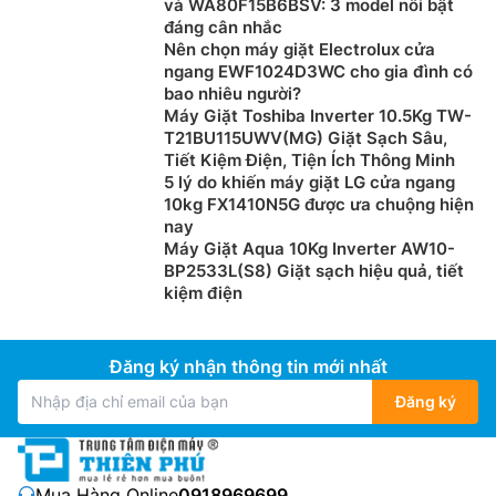
và WA80F15B6BSV: 3 model nổi bật
đáng cân nhắc
Nên chọn máy giặt Electrolux cửa
ngang EWF1024D3WC cho gia đình có
bao nhiêu người?
Máy Giặt Toshiba Inverter 10.5Kg TW-
T21BU115UWV(MG) Giặt Sạch Sâu,
AutoFresh System
Tiết Kiệm Điện, Tiện Ích Thông Minh
5 lý do khiến máy giặt LG cửa ngang
Giải quyết nỗi lo rằng môi trường ẩm ướt có thể gây
10kg FX1410N5G được ưa chuộng hiện
nay
hại cho quần áo, Tủ chăm sóc quần áo
LG
giá rẻ
Máy Giặt Aqua 10Kg Inverter AW10-
SC5MNR4G đã tăng cường thêm hệ thống hút ẩm tự
BP2533L(S8) Giặt sạch hiệu quả, tiết
động AutoFresh System giúp không khí liên tục lưu
kiệm điện
thông mà không cần mở tủ, giữ quần áo luôn trong
trạng thái sẵn sàng cho lần diện tiếp theo.
Đăng ký nhận thông tin mới nhất
Ngoài ra, chiếc
tủ chăm sóc quần áo thông minh
LG 5
móc SC5MNR4G có thể đóng vai trò là một chiếc máy
Đăng ký
hút ẩm với dung tích lên tới 10L, giúp không gian luôn
khô thoáng, dễ chịu.
Mua Hàng Online:
0918969699