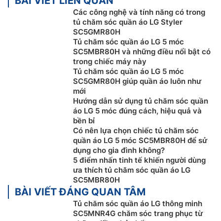
BÀI VIẾT LIÊN QUAN
Các công nghệ và tính năng có trong
tủ chăm sóc quần áo LG Styler
SC5GMR80H
Tủ chăm sóc quần áo LG 5 móc
SC5MBR80H và những điều nổi bật có
trong chiếc máy này
Công nghệ Dynamic MovingHanger
Tủ chăm sóc quần áo LG 5 móc
SC5GMR80H giúp quần áo luôn như
Tủ chăm sóc quần áo LG giá rẻ
SC5MNR4G với hệ
mới
thống giá treo với công nghệ chuyển động độc quyền
Hướng dẫn sử dụng tủ chăm sóc quần
Dynamic MovingHanger cung cấp chế độ chăm sóc
áo LG 5 móc đúng cách, hiệu quả và
tùy chỉnh riêng biệt cho từng loại trang phục và chất
bền bỉ
Có nên lựa chọn chiếc tủ chăm sóc
liệu. Công nghệ này có thể xoay và rung lên đến 350
quần áo LG 5 móc SC5MBR80H để sử
lần mỗi phút để loại bỏ các hạt bụi kích thước lớn và
dụng cho gia đình không?
bụi mịn trong trang phục.
5 điểm nhấn tinh tế khiến người dùng
ưa thích tủ chăm sóc quần áo LG
SC5MBR80H
BÀI VIẾT ĐÁNG QUAN TÂM
Tủ chăm sóc quần áo LG thông minh
SC5MNR4G chăm sóc trang phục từ