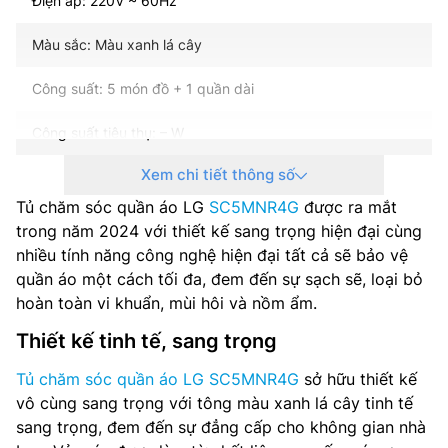
Điện áp: 220V ~ 60Hz
Màu sắc: Màu xanh lá cây
Công suất: 5 món đồ + 1 quần dài
Công suất tiêu thụ: – W
Xem chi tiết thông số
Bảng điều khiển: Tiếng Việt cảm ứng có màn hình hiển thị
Tủ chăm sóc quần áo LG
SC5MNR4G
được ra mắt
Móc treo thường: 5
trong năm 2024 với thiết kế sang trọng hiện đại cùng
nhiều tính năng công nghệ hiện đại tất cả sẽ bảo vệ
Khay hứng nước: 1
quần áo một cách tối đa, đem đến sự sạch sẽ, loại bỏ
hoàn toàn vi khuẩn, mùi hôi và nồm ẩm.
Kệ: 1
Thiết kế tinh tế, sang trọng
ThinQ (Wi-Fi): Có
Tủ chăm sóc quần áo LG SC5MNR4G
sở hữu thiết kế
Cửa có thể đảo ngược: Có
vô cùng sang trọng với tông màu xanh lá cây tinh tế
sang trọng, đem đến sự đẳng cấp cho không gian nhà
Giữ nếp ly quần: Có