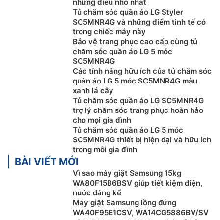
những điều nhỏ nhất
Tủ chăm sóc quần áo LG Styler
SC5MNR4G và những điểm tinh tế có
trong chiếc máy này
Bảo vệ trang phục cao cấp cùng tủ
chăm sóc quần áo LG 5 móc
SC5MNR4G
Các tính năng hữu ích của tủ chăm sóc
Công nghệ QuickRefresh
quần áo LG 5 móc SC5MNR4G màu
xanh lá cây
Đây là chu trình làm mới cấp tốc, giúp loại bỏ nếp
Tủ chăm sóc quần áo LG SC5MNR4G
nhăn và mùi hôi chỉ trong vỏn vẹn 18 phút. Chu trình
trợ lý chăm sóc trang phục hoàn hảo
này phù hợp với những cá sở hữu lịch trình sự kiện dày
cho mọi gia đình
đặc như các doanh nhân, nghệ sĩ hay influencer, việc
Tủ chăm sóc quần áo LG 5 móc
làm sạch nhiều trang phục cầu kỳ trong thời gian
SC5MNR4G thiết bị hiện đại và hữu ích
trong mỗi gia đình
ngắn.
BÀI VIẾT MỚI
Vì sao máy giặt Samsung 15kg
WA80F15B6BSV giúp tiết kiệm điện,
nước đáng kể
Máy giặt Samsung lồng đứng
WA40F95E1CSV, WA14CG5886BV/SV