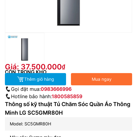
Giá: 37.500.000
CÒN TRONG KHO
Thêm giỏ hàng
Mua ngay
Gọi đặt mua:
0983666996
Hotline bảo hành:
1800585859
Thông số kỹ thuật Tủ Chăm Sóc Quần Áo Thông
Minh LG SC5GMR80H
Model: SC5GMR80H