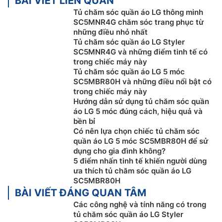
BÀI VIẾT LIÊN QUAN
Tủ chăm sóc quần áo LG thông minh
Khử mùi và khử trùng với bộ gia nhiệt kép
SC5MNR4G chăm sóc trang phục từ
những điều nhỏ nhất
Thay vì sử dụng một bộ nung duy nhất,
tủ chăm sóc
Tủ chăm sóc quần áo LG Styler
quần áo thông minh
LG sử dụng Dual TrueSteam trang
SC5MNR4G và những điểm tinh tế có
bị hai bộ nung để đun sôi nước và tạo hơi, cho phép
trong chiếc máy này
Tủ chăm sóc quần áo LG 5 móc
điều khiển dòng hơi chính xác hơn về lưu lượng và
SC5MBR80H và những điều nổi bật có
cường độ. Chế độ dành cho vải lụa, len mềm chỉ sử
trong chiếc máy này
dụng một trong hai bộ nung, cung cấp chăm sóc vải
Hướng dẫn sử dụng tủ chăm sóc quần
nhẹ nhàng thông qua kiểm soát lưu lượng hơi tối ưu.
áo LG 5 móc đúng cách, hiệu quả và
bền bỉ
Có nên lựa chọn chiếc tủ chăm sóc
quần áo LG 5 móc SC5MBR80H để sử
dụng cho gia đình không?
5 điểm nhấn tinh tế khiến người dùng
ưa thích tủ chăm sóc quần áo LG
SC5MBR80H
BÀI VIẾT ĐÁNG QUAN TÂM
Các công nghệ và tính năng có trong
tủ chăm sóc quần áo LG Styler