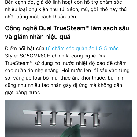
Bên cạnh đó, giá đỡ linh hoạt còn hỗ trợ chăm sóc
nhiều loại phụ kiện như túi xách, mũ, gối nhỏ hay thú
nhồi bông một cách thuận tiện.
Công nghệ Dual TrueSteam™ làm sạch sâu
và giảm nhăn hiệu quả
Điểm nổi bật của
tủ chăm sóc quần áo LG 5 móc
Styler SC5GMR80H chính là công nghệ Dual
TrueSteam™ sử dụng hơi nước nhiệt độ cao để chăm
sóc quần áo nhẹ nhàng. Hơi nước len lỏi sâu vào từng
sợi vải giúp loại bỏ mùi thức ăn, khói thuốc, bụi mịn
cũng như nhiều tác nhân gây dị ứng mà không cần
giặt bằng nước.