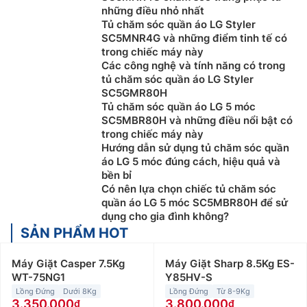
những điều nhỏ nhất
Tủ chăm sóc quần áo LG Styler
SC5MNR4G và những điểm tinh tế có
trong chiếc máy này
Các công nghệ và tính năng có trong
tủ chăm sóc quần áo LG Styler
SC5GMR80H
Tủ chăm sóc quần áo LG 5 móc
SC5MBR80H và những điều nổi bật có
trong chiếc máy này
Hướng dẫn sử dụng tủ chăm sóc quần
áo LG 5 móc đúng cách, hiệu quả và
bền bỉ
Có nên lựa chọn chiếc tủ chăm sóc
quần áo LG 5 móc SC5MBR80H để sử
dụng cho gia đình không?
SẢN PHẨM HOT
Máy Giặt Casper 7.5Kg
Máy Giặt Sharp 8.5Kg ES-
WT-75NG1
Y85HV-S
Lồng Đứng
Dưới 8Kg
Lồng Đứng
Từ 8-9Kg
3.350.000
3.800.000