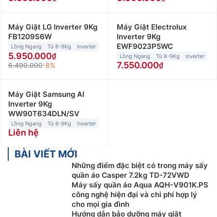
Máy Giặt LG Inverter 9Kg
Máy Giặt Electrolux
FB1209S6W
Inverter 9Kg
EWF9023P5WC
Lồng Ngang
Từ 8-9Kg
Inverter
5.950.000
Lồng Ngang
Từ 8-9Kg
Inverter
7.550.000
6.490.000
-8%
Máy Giặt Samsung AI
Inverter 9Kg
WW90T634DLN/SV
Lồng Ngang
Từ 8-9Kg
Inverter
Liên hệ
BÀI VIẾT MỚI
Những điểm đặc biệt có trong máy sấy
quần áo Casper 7.2kg TD-72VWD
Máy sấy quần áo Aqua AQH-V901K.PS
công nghệ hiện đại và chi phí hợp lý
cho mọi gia đình
Hướng dẫn bảo dưỡng máy giặt