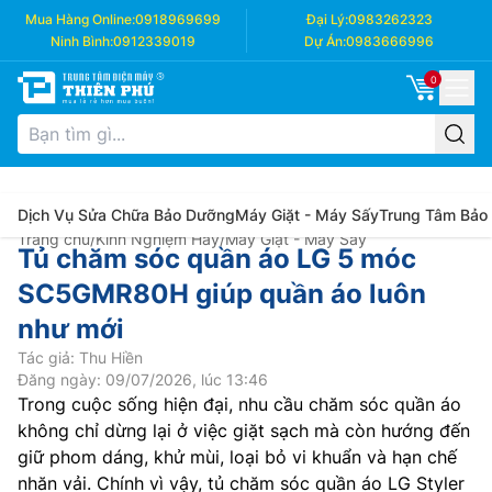
Mua Hàng Online:
0918969699
Đại Lý:
0983262323
Ninh Bình:
0912339019
Dự Án:
0983666996
0
Dịch Vụ Sửa Chữa Bảo Dưỡng
Máy Giặt - Máy Sấy
Trung Tâm Bảo
Trang chủ
/
Kinh Nghiệm Hay
/
Máy Giặt - Máy Sấy
Tủ chăm sóc quần áo LG 5 móc
SC5GMR80H giúp quần áo luôn
như mới
Tác giả: Thu Hiền
Đăng ngày: 09/07/2026, lúc 13:46
Trong cuộc sống hiện đại, nhu cầu chăm sóc quần áo
không chỉ dừng lại ở việc giặt sạch mà còn hướng đến
giữ phom dáng, khử mùi, loại bỏ vi khuẩn và hạn chế
nhăn vải. Chính vì vậy, tủ chăm sóc quần áo LG Styler