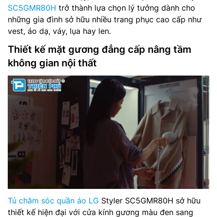
SC5GMR80H
trở thành lựa chọn lý tưởng dành cho
những gia đình sở hữu nhiều trang phục cao cấp như
vest, áo dạ, váy, lụa hay len.
Thiết kế mặt gương đẳng cấp nâng tầm
không gian nội thất
Tủ chăm sóc quần áo LG
Styler SC5GMR80H sở hữu
thiết kế hiện đại với cửa kính gương màu đen sang