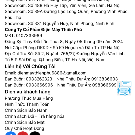
Showroom: Số 488 Hà Huy Tập, Yên Viên, Gia Lâm, Hà Nội
Showroom: Số 89A Đường Lạc Long Quân, Phường Vĩnh Phúc,
Phú Thọ
Showroom: Số 331 Nguyễn Huệ, Ninh Phong, Ninh Bình
Công Ty Cổ Phần Điện Máy Thiên Phú
MST: 0107333989
Đăng Ký Thay Đổi Lần Thứ: 8, Ngày 05 tháng 09 năm 2024
Nơi Cấp: Phòng DKKD - Sở Kế Hoạch và Đầu Tư TP Hà Nội
Địa Chỉ Trụ Sở: Số 2, Ngách 765/27, Đường Nguyễn Văn Linh,
Tổ 5 P.Sài Đồng, Q.Long Biên, TP.Hà Nội, Việt Nam
Liên hệ Với Chúng Tôi
Email:
dienmaythienphu6886@gmail.com
Bán Buôn:
0983262323
- Nhà Thầu Dự Án:
0913836633
Bán Buôn:
0983666996
- Nhà Thầu Dự Án:
0983666996
Dịch vụ khách hàng
Phương Thức Mua Hàng
Hình Thức Thanh Toán
Chính Sách Bảo Hành
Chính sách Đổi – Trả hàng hóa
Chính Sách Bảo Mật
Quy Chế Hoạt Động