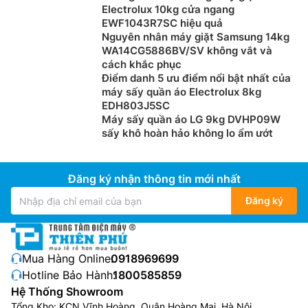
Electrolux 10kg cửa ngang
EWF1043R7SC hiệu quả
Nguyên nhân máy giặt Samsung 14kg
WA14CG5886BV/SV không vắt và
cách khắc phục
Điểm danh 5 ưu điểm nổi bật nhất của
máy sấy quần áo Electrolux 8kg
EDH803J5SC
Máy sấy quần áo LG 9kg DVHP09W
sấy khô hoàn hảo không lo ẩm ướt
Đăng ký nhận thông tin mới nhất
Đăng ký
Mua Hàng Online:
0918969699
Hotline Bảo Hành:
1800585859
Hệ Thống Showroom
Tổng Kho: KCN Vĩnh Hoàng, Quận Hoàng Mai, Hà Nội