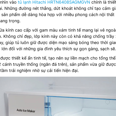
 nhìn vào
tủ lạnh Hitachi HRTN6408SAGMGVN
chính là thiế
ại. Những đường nét thẳng, dứt khoát không chỉ tạo cảm gi
sản phẩm dễ dàng hòa hợp với nhiều phong cách nội thất
sang trọng.
ửa kính cao cấp với gam màu xám tinh tế mang lại vẻ ngoà
p. Không chỉ đẹp, lớp kính này còn có khả năng chống trầy
y, giúp tủ luôn giữ được diện mạo sáng bóng theo thời gia
lớn đối với những gia đình yêu thích sự gọn gàng, sạch sẽ.
ược thiết kế ẩn tinh tế, tạo nên sự liền mạch cho tổng thể.
 cánh truyền thống (ngăn đá trên), sản phẩm vừa giữ được
ầm trải nghiệm nhờ sự cải tiến hiện đại.