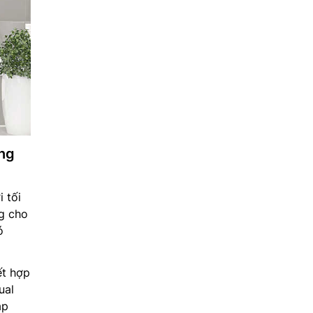
ng
 tối
ng cho
ó
t hợp
ual
áp