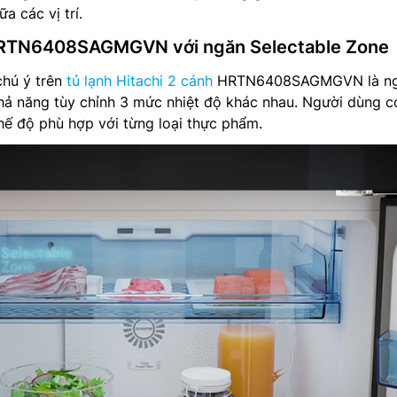
a các vị trí.
 HRTN6408SAGMGVN với ngăn Selectable Zone
hú ý trên
tủ lạnh Hitachi 2 cánh
HRTN6408SAGMGVN là n
hả năng tùy chỉnh 3 mức nhiệt độ khác nhau. Người dùng c
ế độ phù hợp với từng loại thực phẩm.