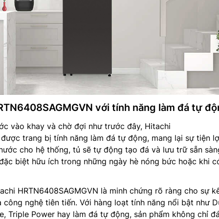
 HRTN6408SAGMGVN với tính năng làm đá tự độ
c vào khay và chờ đợi như trước đây, Hitachi
 trang bị tính năng làm đá tự động, mang lại sự tiện lợi
nước cho hệ thống, tủ sẽ tự động tạo đá và lưu trữ sẵn sà
đặc biệt hữu ích trong những ngày hè nóng bức hoặc khi c
achi HRTN6408SAGMGVN là minh chứng rõ ràng cho sự kế
và công nghệ tiên tiến. Với hàng loạt tính năng nổi bật như D
e, Triple Power hay làm đá tự động, sản phẩm không chỉ đ