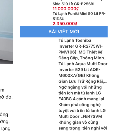
Side 519 Lít GR-B256BL
11.000.000
Tủ Lạnh Funiki Mini 50 Lít FR-
51DSU
2.350.000
BÀI VIẾT MỚI
Tủ Lạnh Toshiba
Inverter GR-RS775WI-
PMV(06)-MG Thiết Kế
Đẳng Cấp, Thông Minh
Cho Gia Đình Hiện Đại
Tủ Lạnh Aqua Multi Door
Inverter 529 Lít AQR-
M600XA(GB) Không
Gian Lưu Trữ Rộng Rãi,
Tiết Kiệm Điện Hiệu Quả
Ngỡ ngàng với những
àm
tiện ích mà tủ lạnh LG
hờ đó,
F40BG 4 cánh mang lại
Khám phá công nghệ
tuyệt vời trên tủ lạnh LG
đông
Multi Door LFB47SVM
ưỡng.
Không gian vô cùng
trạng
sang trọng, tiên nghi với