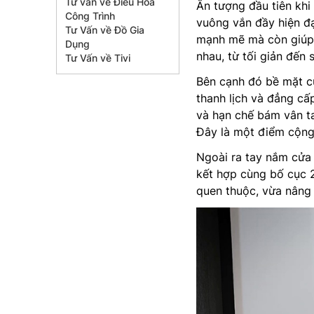
Tư vấn về Điều Hòa
Ấn tượng đầu tiên khi
Công Trình
vuông vắn đầy hiện đ
Tư Vấn về Đồ Gia
mạnh mẽ mà còn giúp 
Dụng
nhau, từ tối giản đến 
Tư Vấn về Tivi
Bên cạnh đó bề mặt c
thanh lịch và đẳng cấ
và hạn chế bám vân ta
Đây là một điểm cộng 
Ngoài ra tay nắm cửa đ
kết hợp cùng bố cục 2
quen thuộc, vừa nâng t