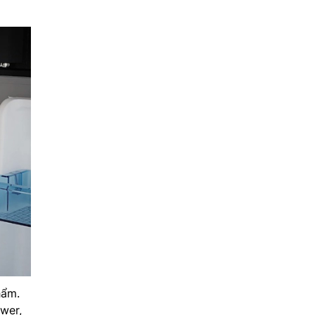
hẩm.
wer,