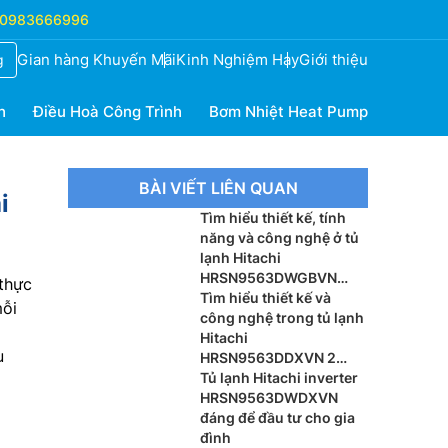
0983666996
Gian hàng Khuyến Mãi
Kinh Nghiệm Hay
Giới thiệu
g
h
Điều Hoà Công Trình
Bơm Nhiệt Heat Pump
BÀI VIẾT LIÊN QUAN
i
Tìm hiểu thiết kế, tính
năng và công nghệ ở tủ
lạnh Hitachi
HRSN9563DWGBVN
 thực
inverter
Tìm hiểu thiết kế và
mỗi
công nghệ trong tủ lạnh
Hitachi
u
HRSN9563DDXVN 2
cánh
Tủ lạnh Hitachi inverter
HRSN9563DWDXVN
đáng để đầu tư cho gia
đình