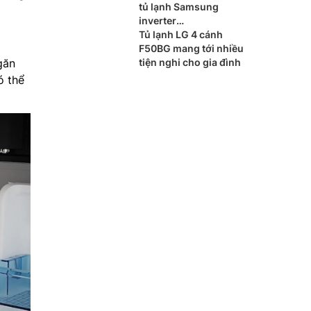
tủ lạnh Samsung
inverter
RB27N4020S9/SV
Tủ lạnh LG 4 cánh
F50BG mang tới nhiều
găn
tiện nghi cho gia đình
ó thể