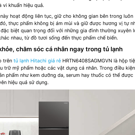
à vi khuẩn hiệu quả.
này hoạt động liên tục, giữ cho không gian bên trong luôn
 đó, thực phẩm không bị ám mùi và giữ được hương vị tự n
ố đặc biệt quan trọng đối với những gia đình thường xuyên l
khác nhau, từ đồ tươi sống đến thực phẩm chế biến.
 khỏe, chăm sóc cá nhân ngay trong tủ lạnh
o trên
tủ lạnh Hitachi giá rẻ
HRTN6408SAGMGVN là hộp tiện
u trữ mỹ phẩm hoặc các vật dụng cá nhân. Trong điều kiện
sản phẩm như kem dưỡng da, serum hay thuốc có thể được
yên hiệu quả sử dụng.