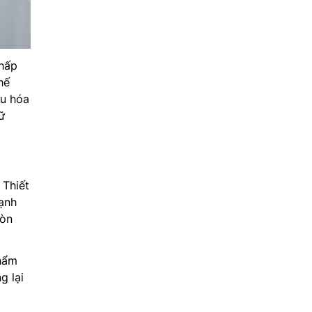
thấp
hế
ưu hóa
ữ
 Thiết
lạnh
còn
phẩm
g lại