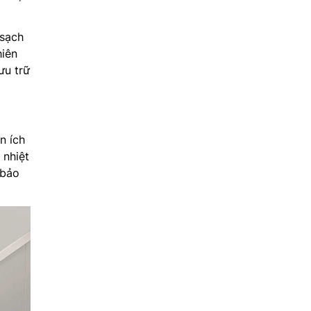
 sạch
hiên
ưu trữ
 ích
 nhiệt
 bảo