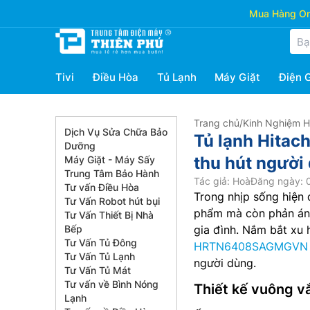
Mua Hàng Onl
Tivi
Điều Hòa
Tủ Lạnh
Máy Giặt
Điện 
Trang chủ
/
Kinh Nghiệm 
Dịch Vụ Sửa Chữa Bảo
Tủ lạnh Hita
Dưỡng
thu hút người
Máy Giặt - Máy Sấy
Trung Tâm Bảo Hành
Tác giả: Hoà
Đăng ngày: 0
Tư vấn Điều Hòa
Trong nhịp sống hiện 
Tư Vấn Robot hút bụi
phẩm mà còn phản ánh
Tư Vấn Thiết Bị Nhà
Bếp
gia đình. Nắm bắt xu 
Tư Vấn Tủ Đông
HRTN6408SAGMGVN
Tư Vấn Tủ Lạnh
người dùng.
Tư Vấn Tủ Mát
Tư vấn về Bình Nóng
Thiết kế vuông vắ
Lạnh