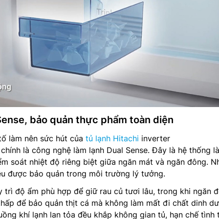
ense, bảo quản thực phẩm toàn diện
tố làm nên sức hút của
tủ lạnh Hitachi
inverter
nh là công nghệ làm lạnh Dual Sense. Đây là hệ thống l
ểm soát nhiệt độ riêng biệt giữa ngăn mát và ngăn đông. N
ều được bảo quản trong môi trường lý tưởng.
trì độ ẩm phù hợp để giữ rau củ tươi lâu, trong khi ngăn 
thấp để bảo quản thịt cá mà không làm mất đi chất dinh d
uồng khí lạnh lan tỏa đều khắp không gian tủ, hạn chế tình 