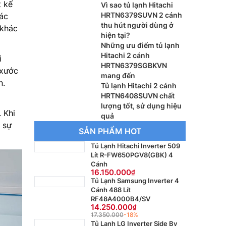
t kế
Vì sao tủ lạnh Hitachi
HRTN6379SUVN 2 cánh
ác
thu hút người dùng ở
 khác
hiện tại?
Những ưu điểm tủ lạnh
Hitachi 2 cánh
i
HRTN6379SGBKVN
 xước
mang đến
n.
Tủ lạnh Hitachi 2 cánh
HRTN6408SUVN chất
lượng tốt, sử dụng hiệu
 Khi
quả
 sự
SẢN PHẨM HOT
Tủ Lạnh Hitachi Inverter 509
Lít R-FW650PGV8(GBK) 4
Cánh
16.150.000
Tủ Lạnh Samsung Inverter 4
Cánh 488 Lít
RF48A4000B4/SV
14.250.000
17.350.000
-18%
Tủ Lạnh LG Inverter Side By