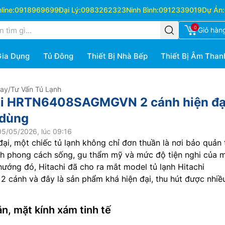
ine:
0918969699
Đại Lý:
0983262323
Ninh Bình:
0912339019
Dự Án:
0
Giỏ hàn
Gia Dụng
Tủ Đông
Thiết Bị Nhà Bếp
Thiết Bị Âm Than
Hay
/
Tư Vấn Tủ Lạnh
chi HRTN6408SAGMGVN 2 cánh hiện đạ
 dùng
5/05/2026, lúc 09:16
đại, một chiếc tủ lạnh không chỉ đơn thuần là nơi bảo quản
 phong cách sống, gu thẩm mỹ và mức độ tiện nghi của 
hướng đó, Hitachi đã cho ra mắt model tủ lạnh Hitachi
2 cánh và đây là sản phẩm khá hiện đại, thu hút được nhiề
n, mặt kính xám tinh tế