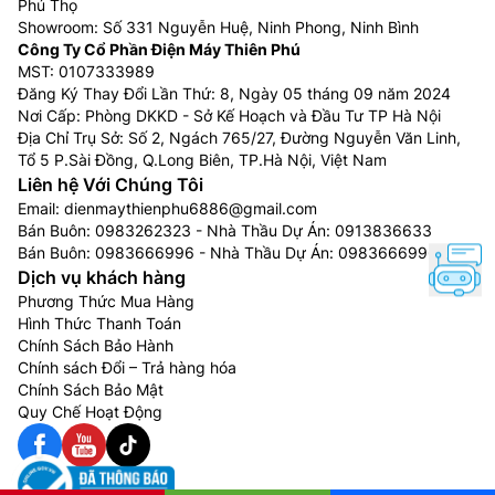
Phú Thọ
Showroom: Số 331 Nguyễn Huệ, Ninh Phong, Ninh Bình
Công Ty Cổ Phần Điện Máy Thiên Phú
MST: 0107333989
Đăng Ký Thay Đổi Lần Thứ: 8, Ngày 05 tháng 09 năm 2024
Nơi Cấp: Phòng DKKD - Sở Kế Hoạch và Đầu Tư TP Hà Nội
Địa Chỉ Trụ Sở: Số 2, Ngách 765/27, Đường Nguyễn Văn Linh,
Tổ 5 P.Sài Đồng, Q.Long Biên, TP.Hà Nội, Việt Nam
Liên hệ Với Chúng Tôi
Email:
dienmaythienphu6886@gmail.com
Bán Buôn:
0983262323
- Nhà Thầu Dự Án:
0913836633
Bán Buôn:
0983666996
- Nhà Thầu Dự Án:
0983666996
Dịch vụ khách hàng
Phương Thức Mua Hàng
Hình Thức Thanh Toán
Chính Sách Bảo Hành
Chính sách Đổi – Trả hàng hóa
Chính Sách Bảo Mật
Quy Chế Hoạt Động