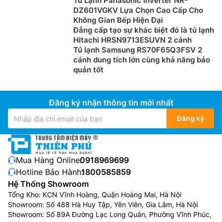
Tủ Lạnh Panasonic Inverter NR-
DZ601VGKV Lựa Chọn Cao Cấp Cho
Không Gian Bếp Hiện Đại
Đẳng cấp tạo sự khác biệt đó là tủ lạnh
Hitachi HRSN9713ESUVN 2 cánh
Tủ lạnh Samsung RS70F65Q3FSV 2
cánh dung tích lớn cùng khả năng bảo
quản tốt
Đăng ký nhận thông tin mới nhất
Đăng ký
Mua Hàng Online:
0918969699
Hotline Bảo Hành:
1800585859
Hệ Thống Showroom
Tổng Kho: KCN Vĩnh Hoàng, Quận Hoàng Mai, Hà Nội
Showroom: Số 488 Hà Huy Tập, Yên Viên, Gia Lâm, Hà Nội
Showroom: Số 89A Đường Lạc Long Quân, Phường Vĩnh Phúc,