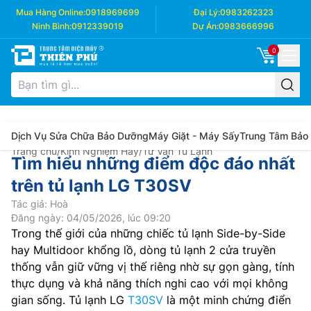
Mua Hàng Online:
0918969699
Đại Lý:
0983262323
Ninh Bình:
0912339019
Dự Án:
0983666996
0
Dịch Vụ Sửa Chữa Bảo Dưỡng
Máy Giặt - Máy Sấy
Trung Tâm Bảo
Trang chủ
/
Kinh Nghiệm Hay
/
Tư Vấn Tủ Lạnh
Tìm hiểu những điểm độc đáo nhất
trên tủ lạnh LG T30SV
Tác giả: Hoà
Đăng ngày: 04/05/2026, lúc 09:20
Trong thế giới của những chiếc tủ lạnh Side-by-Side
hay Multidoor khổng lồ, dòng tủ lạnh 2 cửa truyền
thống vẫn giữ vững vị thế riêng nhờ sự gọn gàng, tính
thực dụng và khả năng thích nghi cao với mọi không
gian sống. Tủ lạnh LG
T30SV
là một minh chứng điển