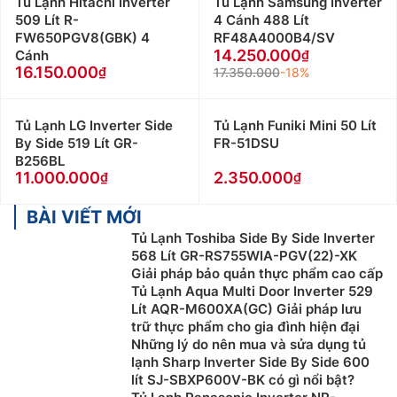
Tủ Lạnh Hitachi Inverter
Tủ Lạnh Samsung Inverter
509 Lít R-
4 Cánh 488 Lít
FW650PGV8(GBK) 4
RF48A4000B4/SV
14.250.000
Cánh
16.150.000
17.350.000
-18%
Tủ Lạnh LG Inverter Side
Tủ Lạnh Funiki Mini 50 Lít
By Side 519 Lít GR-
FR-51DSU
B256BL
11.000.000
2.350.000
BÀI VIẾT MỚI
Tủ Lạnh Toshiba Side By Side Inverter
568 Lít GR-RS755WIA-PGV(22)-XK
Giải pháp bảo quản thực phẩm cao cấp
Tủ Lạnh Aqua Multi Door Inverter 529
Lít AQR-M600XA(GC) Giải pháp lưu
trữ thực phẩm cho gia đình hiện đại
Những lý do nên mua và sửa dụng tủ
lạnh Sharp Inverter Side By Side 600
lít SJ-SBXP600V-BK có gì nổi bật?