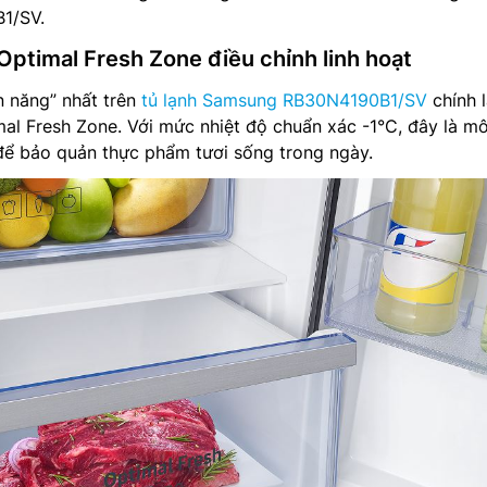
1/SV.
timal Fresh Zone điều chỉnh linh hoạt
n năng” nhất trên
tủ lạnh Samsung RB30N4190B1/SV
chính 
l Fresh Zone. Với mức nhiệt độ chuẩn xác -1°C, đây là mô
để bảo quản thực phẩm tươi sống trong ngày.