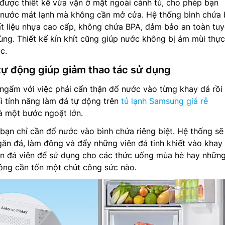
 được thiết kế vừa vặn ở mặt ngoài cánh tủ, cho phép bạn
 nước mát lạnh mà không cần mở cửa. Hệ thống bình chứa
t liệu nhựa cao cấp, không chứa BPA, đảm bảo an toàn tuy
ng. Thiết kế kín khít cũng giúp nước không bị ám mùi thực
c.
tự động giúp giảm thao tác sử dụng
gẩm với việc phải cẩn thận đổ nước vào từng khay đá rồi 
hì tính năng làm đá tự động trên
tủ lạnh Samsung giá rẻ
 một bước ngoặt lớn.
 bạn chỉ cần đổ nước vào bình chứa riêng biệt. Hệ thống sẽ
ăn đá, làm đông và đẩy những viên đá tinh khiết vào khay
ẵn đá viên để sử dụng cho các thức uống mùa hè hay những
hông cần tốn một chút công sức nào.