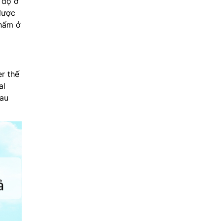
 độ ở
được
phẩm ở
r thế
al
hau