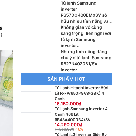
Tủ lạnh Samsung
inverter
RS57DG400EM9SV sở
hữu nhiều tính năng và
đáng lựa chọn
Không gian vô cùng
là
sang trọng, tiên nghi với
i
tủ lạnh Samsung
inverter
RB27N4020S9/SV
Những tính năng đáng
chú ý ở tủ lạnh Samsung
RB27N4020B1/SV
inverter
SẢN PHẨM HOT
Tủ Lạnh Hitachi Inverter 509
Lít R-FW650PGV8(GBK) 4
Cánh
16.150.000
Tủ Lạnh Samsung Inverter 4
Cánh 488 Lít
RF48A4000B4/SV
14.250.000
17.350.000
-18%
Tủ Lạnh LG Inverter Side By