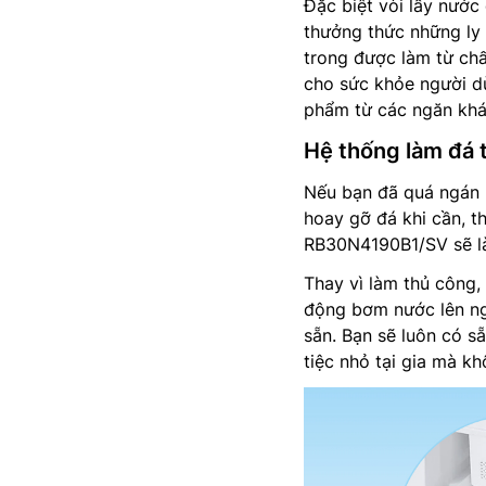
Đặc biệt vòi lấy nước
thưởng thức những ly
trong được làm từ chấ
cho sức khỏe người dù
phẩm từ các ngăn khá
Hệ thống làm đá 
Nếu bạn đã quá ngán n
hoay gỡ đá khi cần, t
RB30N4190B1/SV sẽ là
Thay vì làm thủ công,
động bơm nước lên ng
sẵn. Bạn sẽ luôn có s
tiệc nhỏ tại gia mà k