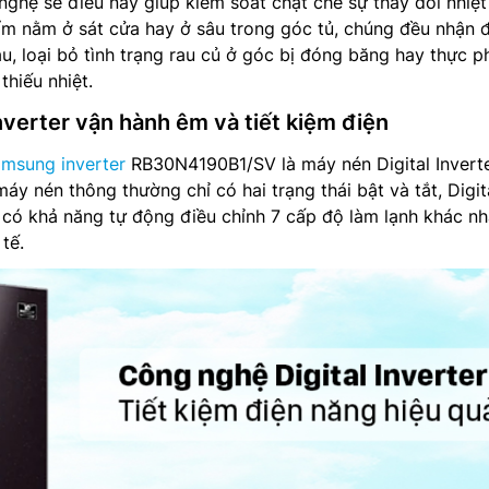
nghệ sẽ điều này giúp kiểm soát chặt chẽ sự thay đổi nhiệt
hẩm nằm ở sát cửa hay ở sâu trong góc tủ, chúng đều nhận 
au, loại bỏ tình trạng rau củ ở góc bị đóng băng hay thực 
thiếu nhiệt.
nverter vận hành êm và tiết kiệm điện
amsung inverter
RB30N4190B1/SV là máy nén Digital Inverte
áy nén thông thường chỉ có hai trạng thái bật và tắt, Digit
 có khả năng tự động điều chỉnh 7 cấp độ làm lạnh khác n
tế.