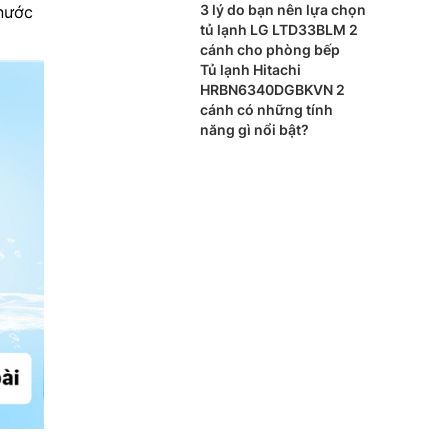
phẩm hiện đại cho mọi
3 lý do bạn nên lựa chọn
 nước
gia đình
tủ lạnh LG LTD33BLM 2
cánh cho phòng bếp
Tủ lạnh Hitachi
HRBN6340DGBKVN 2
cánh có những tính
năng gì nổi bật?