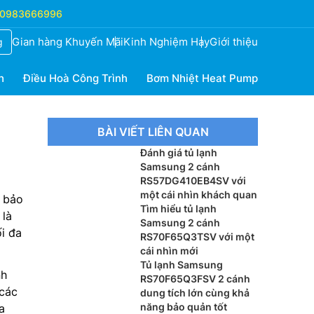
0983666996
Gian hàng Khuyến Mãi
Kinh Nghiệm Hay
Giới thiệu
g
h
Điều Hoà Công Trình
Bơm Nhiệt Heat Pump
BÀI VIẾT LIÊN QUAN
Đánh giá tủ lạnh
Samsung 2 cánh
RS57DG410EB4SV với
một cái nhìn khách quan
ệ bảo
Tìm hiểu tủ lạnh
 là
Samsung 2 cánh
ối đa
RS70F65Q3TSV với một
cái nhìn mới
Tủ lạnh Samsung
nh
RS70F65Q3FSV 2 cánh
 các
dung tích lớn cùng khả
năng bảo quản tốt
a