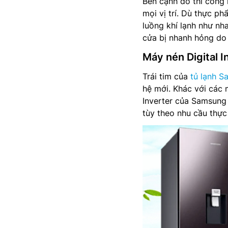
Bên cạnh đó thì công 
mọi vị trí. Dù thực p
luồng khí lạnh như nh
cửa bị nhanh hỏng do 
Máy nén Digital I
Trái tim của
tủ lạnh S
hệ mới. Khác với các m
Inverter của Samsung
tùy theo nhu cầu thực 