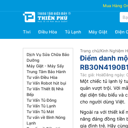
Mua Hàng Onl
Tivi
Điều Hòa
Tủ Lạnh
Máy Giặt
Điện 
Trang chủ
/
Kinh Nghiệm 
Dịch Vụ Sửa Chữa Bảo
Điểm danh một
Dưỡng
RB30N4190B1
Máy Giặt - Máy Sấy
Trung Tâm Bảo Hành
Tác giả: Hoà
Đăng ngày: 
Tư vấn Điều Hòa
Một chiếc tủ lạnh lý t
Tư Vấn Robot hút bụi
quản vượt trội. Với 
Tư Vấn Thiết Bị Nhà
Bếp
đại diện tiêu biểu và 
Tư Vấn Tủ Đông
cho người dùng Việt.
Tư Vấn Tủ Lạnh
Tư Vấn Tủ Mát
Ngoài ra với thiết kế 
Tư vấn về Bình Nóng
năng đáng đồng tiền 
Lạnh
gia đình trẻ. Hãy cùn