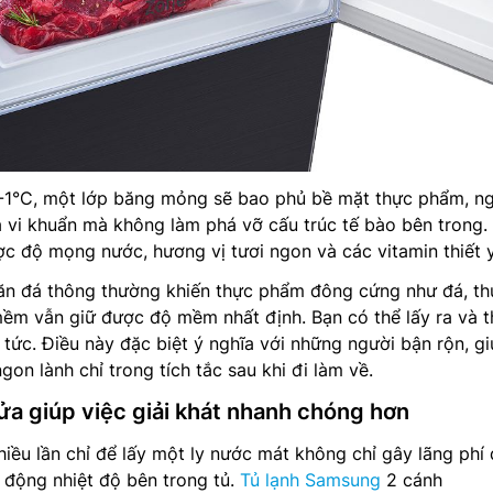
 -1°C, một lớp băng mỏng sẽ bao phủ bề mặt thực phẩm, n
 vi khuẩn mà không làm phá vỡ cấu trúc tế bào bên trong.
ược độ mọng nước, hương vị tươi ngon và các vitamin thiết 
găn đá thông thường khiến thực phẩm đông cứng như đá, th
ềm vẫn giữ được độ mềm nhất định. Bạn có thể lấy ra và t
 tức. Điều này đặc biệt ý nghĩa với những người bận rộn, g
gon lành chỉ trong tích tắc sau khi đi làm về.
ửa giúp việc giải khát nhanh chóng hơn
hiều lần chỉ để lấy một ly nước mát không chỉ gây lãng phí 
 động nhiệt độ bên trong tủ.
Tủ lạnh Samsung
2 cánh