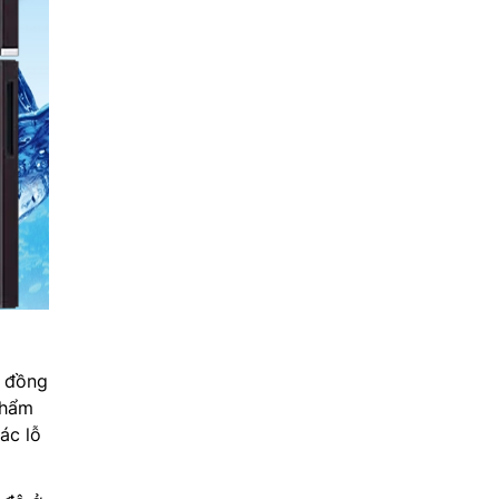
ộ đồng
phẩm
ác lỗ