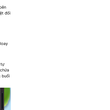
 bên
ệt đối
loay
 tự
 chứa
 buổi