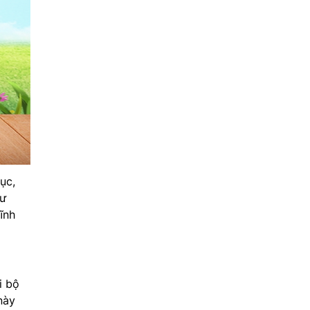
ục,
hư
ĩnh
i bộ
này