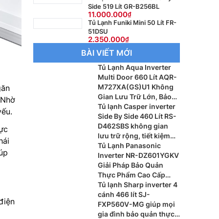
Side 519 Lít GR-B256BL
11.000.000
Tủ Lạnh Funiki Mini 50 Lít FR-
51DSU
2.350.000
BÀI VIẾT MỚI
Tủ Lạnh Aqua Inverter
Multi Door 660 Lít AQR-
M727XA(GS)U1 Không
găn
Gian Lưu Trữ Lớn, Bảo
 Nhờ
Quản Thực Phẩm Tối Ưu
Tủ lạnh Casper inverter
yếu.
Side By Side 460 Lít RS-
D462SBS không gian
ực
lưu trữ rộng, tiết kiệm
hái
điện hiệu quả ch gia
Tủ Lạnh Panasonic
iúp
đình hiện đại
Inverter NR-DZ601YGKV
Giải Pháp Bảo Quản
Thực Phẩm Cao Cấp
Cho Gia Đình Hiện Đại
Tủ lạnh Sharp inverter 4
cánh 466 lít SJ-
điện
FXP560V-MG giúp mọi
gia đình bảo quản thực