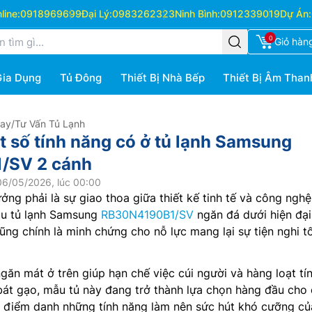
ine:
0918969699
Đại Lý:
0983262323
Ninh Bình:
0912339019
Dự Án:
0
Giỏ hàn
Gia Dụng
Tủ Đông
Thiết Bị Nhà Bếp
Thiết Bị Âm Than
Hay
/
Tư Vấn Tủ Lạnh
 số tính năng có ở tủ lạnh Samsung
/SV 2 cánh
06/05/2026, lúc 00:00
ưởng phải là sự giao thoa giữa thiết kế tinh tế và công ngh
mẫu tủ lạnh Samsung
RB30N4190B1/SV
ngăn đá dưới hiện đại
cũng chính là minh chứng cho nỗ lực mang lại sự tiện nghi t
ngăn mát ở trên giúp hạn chế việc cúi người và hàng loạt tí
bát gạo, mẫu tủ này đang trở thành lựa chọn hàng đầu cho
g điểm danh những tính năng làm nên sức hút khó cưỡng củ