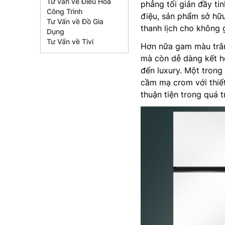
Tư vấn về Điều Hòa
phẳng tối giản đầy ti
Công Trình
điệu, sản phẩm sở hữu
Tư Vấn về Đồ Gia
thanh lịch cho không 
Dụng
Tư Vấn về Tivi
Hơn nữa gam màu trắn
mà còn dễ dàng kết hợ
đến luxury. Một trong 
cầm mạ crom với thiế
thuận tiện trong quá t