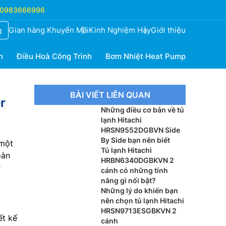
0983666996
Gian hàng Khuyến Mãi
Kinh Nghiệm Hay
Giới thiệu
g
h
Điều Hoà Công Trình
Bơm Nhiệt Heat Pump
BÀI VIẾT LIÊN QUAN
r
Những điều cơ bản về tủ
lạnh Hitachi
HRSN9552DGBVN Side
By Side bạn nên biết
 một
Tủ lạnh Hitachi
oàn
HRBN6340DGBKVN 2
r
cánh có những tính
năng gì nổi bật?
Những lý do khiến bạn
nên chọn tủ lạnh Hitachi
HRSN9713ESGBKVN 2
ết kế
cánh