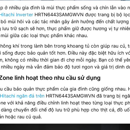
 ở nhiều gia đình là mùi thực phẩm sống và chín lẫn vào 
Hitachi Inverter
HRTN6443SAMGWVN được trang bị bộ lọ
i bỏ mùi hôi và các tác nhân gây ảnh hưởng đến chất lượng
lưu trữ sạch sẽ hơn, thực phẩm giữ được hương vị tự nhiê
 mùi giữa các loại thực phẩm khác nhau.
không khí trong lành bên trong khoang tủ còn giúp rau củ, t
 sống được bảo quản tốt hơn. Điều này đặc biệt hữu ích vớ
n, không có nhiều thời gian đi chợ mỗi ngày. Bạn có thể y
nhiều ngày mà vẫn đảm bảo độ tươi ngon và giá trị dinh d
Zone linh hoạt theo nhu cầu sử dụng
hu cầu bảo quản thực phẩm của gia đình cũng giống nhau. 
 Hitachi ngăn đá trên
HRTN6443SAMGWVN đã trang bị ngăn
ne với khả năng điều chỉnh linh hoạt theo từng loại thực p
dàng chuyển đổi chế độ lưu trữ phù hợp cho thịt cá, đồ uố
n hoặc rau củ quả.