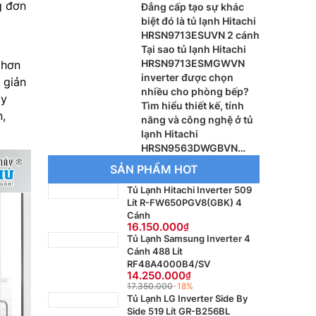
g đơn
Đẳng cấp tạo sự khác
biệt đó là tủ lạnh Hitachi
HRSN9713ESUVN 2 cánh
Tại sao tủ lạnh Hitachi
HRSN9713ESMGWVN
 hơn
inverter được chọn
 giản
nhiều cho phòng bếp?
ay
Tìm hiểu thiết kế, tính
,
năng và công nghệ ở tủ
lạnh Hitachi
HRSN9563DWGBVN
inverter
SẢN PHẨM HOT
Tủ Lạnh Hitachi Inverter 509
Lít R-FW650PGV8(GBK) 4
Cánh
16.150.000
Tủ Lạnh Samsung Inverter 4
Cánh 488 Lít
RF48A4000B4/SV
14.250.000
17.350.000
-18%
Tủ Lạnh LG Inverter Side By
Side 519 Lít GR-B256BL