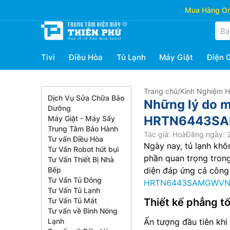
Mua Hàng Onl
Tivi
Điều Hòa
Tủ Lạnh
Máy Giặt
Điện 
Trang chủ
/
Kinh Nghiệm 
Dịch Vụ Sửa Chữa Bảo
Những lý do m
Dưỡng
HRTN6443S
Máy Giặt - Máy Sấy
Trung Tâm Bảo Hành
Tác giả: Hoà
Đăng ngày: 
Tư vấn Điều Hòa
Ngày nay, tủ lạnh kh
Tư Vấn Robot hút bụi
phần quan trọng tron
Tư Vấn Thiết Bị Nhà
Bếp
diện đáp ứng cả công 
Tư Vấn Tủ Đông
HRTN6443SAMGWV
Tư Vấn Tủ Lạnh
Tư Vấn Tủ Mát
Thiết kế phẳng t
Tư vấn về Bình Nóng
Lạnh
Ấn tượng đầu tiên khi