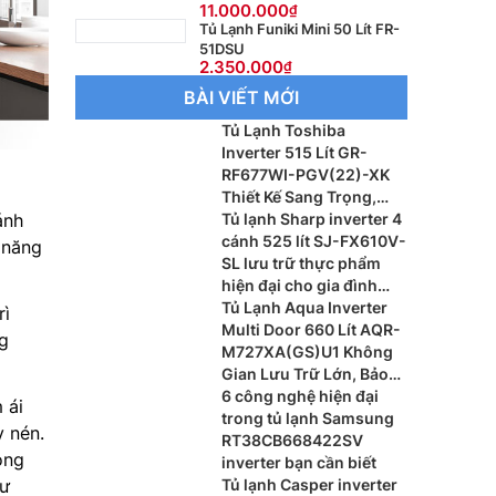
11.000.000
Tủ Lạnh Funiki Mini 50 Lít FR-
51DSU
2.350.000
BÀI VIẾT MỚI
Tủ Lạnh Toshiba
Inverter 515 Lít GR-
RF677WI-PGV(22)-XK
Thiết Kế Sang Trọng,
ánh
Bảo Quản Thực Phẩm
Tủ lạnh Sharp inverter 4
Thông Minh
cánh 525 lít SJ-FX610V-
 năng
SL lưu trữ thực phẩm
hiện đại cho gia đình
đông thành viên
Tủ Lạnh Aqua Inverter
rì
Multi Door 660 Lít AQR-
g
M727XA(GS)U1 Không
Gian Lưu Trữ Lớn, Bảo
Quản Thực Phẩm Tối Ưu
6 công nghệ hiện đại
 ái
trong tủ lạnh Samsung
y nén.
RT38CB668422SV
òng
inverter bạn cần biết
hư
Tủ lạnh Casper inverter