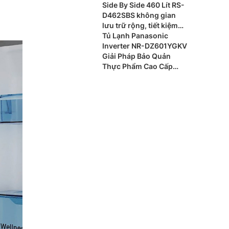
Side By Side 460 Lít RS-
D462SBS không gian
lưu trữ rộng, tiết kiệm
điện hiệu quả ch gia
Tủ Lạnh Panasonic
đình hiện đại
Inverter NR-DZ601YGKV
Giải Pháp Bảo Quản
Thực Phẩm Cao Cấp
Cho Gia Đình Hiện Đại