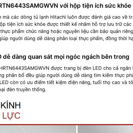
 HRTN6443SAMGWVN với hộp tiện ích sức khỏe
 mà các dòng tủ lạnh Hitachi luôn được đánh giá cao về tr
p tiện ích sức khỏe được thiết kế nhằm hỗ trợ lưu trữ các 
thực phẩm chức năng hoặc nguyên liệu cần bảo quản riêng 
giúp người dùng dễ dàng phân loại thực phẩm, đồng thời h
 dễ dàng quan sát mọi ngóc ngách bên trong
HRTN6443SAMGWVN được trang bị đèn LED cho cả ngăn 
ng phân bổ đều giúp người dùng dễ dàng tìm kiếm thực p
ED còn có ưu điểm tiết kiệm điện năng, tuổi thọ cao và tỏ
oại đèn truyền thống.