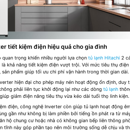
r tiết kiệm điện hiệu quả cho gia đình
 quan trọng khiến nhiều người lựa chọn
tủ lạnh Hitachi
2 c
hả năng tiết kiệm điện vượt trội. Với mức tiêu thụ điện
ản phẩm giúp tối ưu chi phí vận hành trong thời gian dài.
erter hiện đại cho phép máy nén hoạt động ổn định, duy t
không phải liên tục khởi động lại như các dòng
tủ lạnh
thôn
iúp giảm điện năng tiêu thụ vừa kéo dài tuổi thọ linh kiện.
kiệm điện, công nghệ Inverter còn giúp tủ lạnh hoạt động êm
ng gần như không bị làm phiền bởi tiếng ồn phát ra từ má
căn hộ chung cư hoặc nhà có không gian bếp liên thông ph
n tĩnh này góp phần tạo nên môi trường sống dễ chịu và t