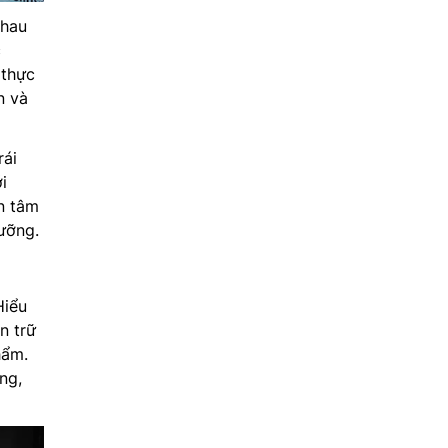
nhau
c
 thực
n và
rái
i
ên tâm
ưỡng.
Hiểu
 trữ
hẩm.
ng,