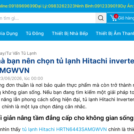
ine:
0918969699
Đại Lý:
0983262323
Ninh Bình:
0912339019
Dự Án:
0
Giỏ hàn
Gia Dụng
Tủ Đông
Thiết Bị Nhà Bếp
Thiết Bị Âm Than
Hay
/
Tư Vấn Tủ Lạnh
à bạn nên chọn tủ lạnh Hitachi inverte
AMGWVN
23/06/2026, lúc 00:00
ông đơn thuần là nơi bảo quản thực phẩm mà còn trở thành
g không gian sống. Nếu bạn đang tìm kiếm một giải pháp t
năng lẫn phong cách sống hiện đại, tủ lạnh Hitachi Inverte
N
chính là một lựa chọn đáng cân nhắc.
ối giản nâng tầm đẳng cấp cho không gian sống
 nhìn thấy
tủ lạnh Hitachi HRTN6443SAMGWVN
chính là thi