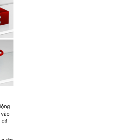
động
 vào
o đá