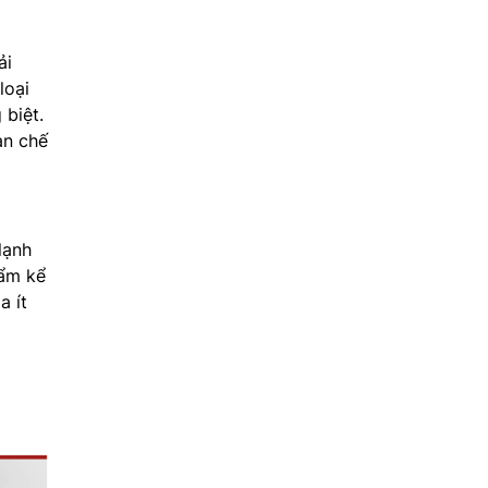
ải
loại
biệt.
ạn chế
lạnh
hẩm kể
a ít